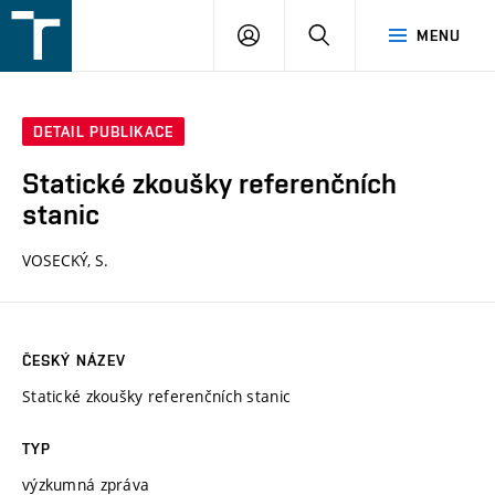
FSI
PŘIHLÁŠENÍ
HLEDAT
MENU
VUT
v
Brně
DETAIL PUBLIKACE
Statické zkoušky referenčních
stanic
VOSECKÝ, S.
ČESKÝ NÁZEV
Statické zkoušky referenčních stanic
TYP
výzkumná zpráva