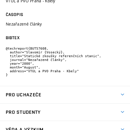
VTÚL a PVO Praha - Kbely
ČASOPIS
Nezařazené články
BIBTEX
@techreport{BUT57608,

  author="Slavomír {Vosecký},

  title="Statické zkoušky referenčních stanic",

  journal="Nezařazené články",

  year="2000",

  month="August",

  address="VTÚL a PVO Praha - Kbely"

}
PRO UCHAZEČE
Studuj strojní inženýrství
PRO STUDENTY
Nabídka studia
Předměty
Ambasadoři studia
VĚDA A VÝZKUM