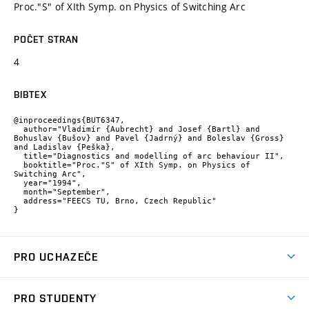
Proc."S" of XIth Symp. on Physics of Switching Arc
POČET STRAN
4
BIBTEX
@inproceedings{BUT6347,

  author="Vladimír {Aubrecht} and Josef {Bartl} and 
Bohuslav {Bušov} and Pavel {Jadrný} and Boleslav {Gross} 
and Ladislav {Peška},

  title="Diagnostics and modelling of arc behaviour II",

  booktitle="Proc."S" of XIth Symp. on Physics of 
Switching Arc",

  year="1994",

  month="September",

  address="FEECS TU, Brno, Czech Republic"

}
PRO UCHAZEČE
Studuj strojní inženýrství
PRO STUDENTY