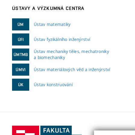
ÚSTAVY A VÝZKUMNÁ CENTRA
Ústav matematiky
ÚM
Ústav fyzikálního inženýrství
ÚFI
Ústav mechaniky těles, mechatroniky
ÚMTMB
a biomechaniky
Ústav materiálových věd a inženýrství
ÚMVI
Ústav konstruování
ÚK
Fakulta