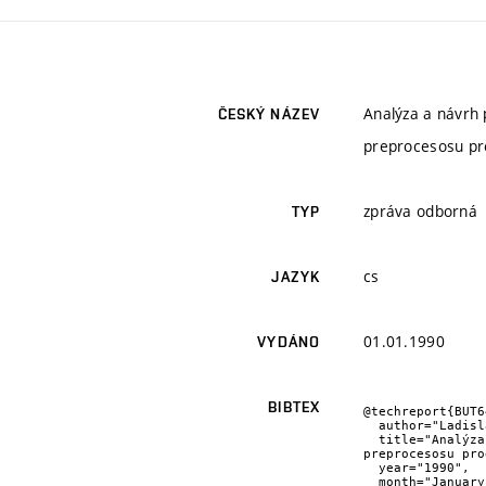
Analýza a návrh
ČESKÝ NÁZEV
preprocesosu pr
zpráva odborná
TYP
cs
JAZYK
01.01.1990
VYDÁNO
BIBTEX
@techreport{BUT6
  author="Ladislav {Janíček},

  title="Analýza a návrh programové struktury databázového systému aerostatických a pevnostních podkladů jako 
preprocesosu pro
  year="1990",

  month="January"
