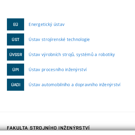
Energetický ústav
EÚ
Ústav strojírenské technologie
ÚST
Ústav výrobních strojů, systémů a robotiky
ÚVSSR
Ústav procesního inženýrství
ÚPI
Ústav automobilního a dopravního inženýrství
ÚADI
FAKULTA STROJNÍHO INŽENÝRSTVÍ