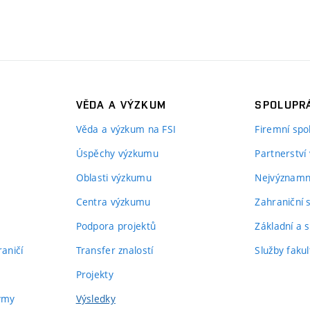
VĚDA A VÝZKUM
SPOLUPRÁ
Věda a výzkum na FSI
Firemní spo
Úspěchy výzkumu
Partnerství
Oblasti výzkumu
Nejvýznamně
Centra výzkumu
Zahraniční 
Podpora projektů
Základní a s
aničí
Transfer znalostí
Služby fakul
Projekty
týmy
Výsledky