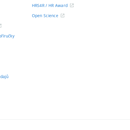
HRS4R / HR Award
Open Science
příručky
údajů