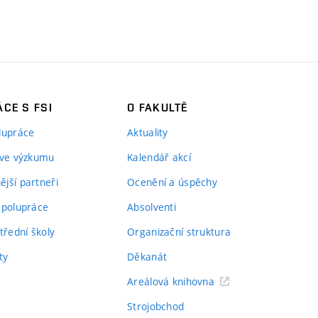
CE S FSI
O FAKULTĚ
lupráce
Aktuality
 ve výzkumu
Kalendář akcí
jší partneři
Ocenění a úspěchy
spolupráce
Absolventi
třední školy
Organizační struktura
ty
Děkanát
Areálová knihovna
Strojobchod