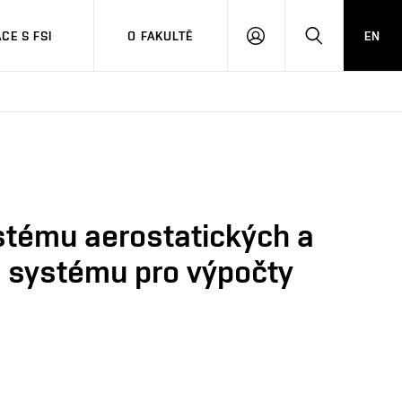
CE S FSI
O FAKULTĚ
EN
PŘIHLÁŠENÍ
HLEDAT
stému aerostatických a
 systému pro výpočty