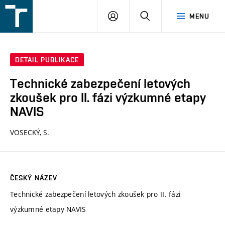
FSI
PŘIHLÁŠENÍ
HLEDAT
MENU
VUT
v
Brně
DETAIL PUBLIKACE
Technické zabezpečení letových
zkoušek pro II. fázi výzkumné etapy
NAVIS
VOSECKÝ, S.
ČESKÝ NÁZEV
Technické zabezpečení letových zkoušek pro II. fázi
výzkumné etapy NAVIS