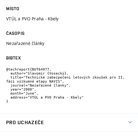
MÍSTO
VTÚL a PVO Praha - Kbely
ČASOPIS
Nezařazené články
BIBTEX
@techreport{BUT64977,

  author="Slavomír {Vosecký},

  title="Technické zabezpečení letových zkoušek pro II. 
fázi výzkumné etapy NAVIS",

  journal="Nezařazené články",

  year="2000",

  month="June",

  address="VTÚL a PVO Praha - Kbely"

}
PRO UCHAZEČE
Studuj strojní inženýrství