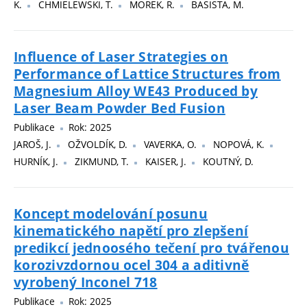
K.
CHMIELEWSKI, T.
MOREK, R.
BASISTA, M.
Influence of Laser Strategies on
Performance of Lattice Structures from
Magnesium Alloy WE43 Produced by
Laser Beam Powder Bed Fusion
Publikace
Rok: 2025
JAROŠ, J.
OŽVOLDÍK, D.
VAVERKA, O.
NOPOVÁ, K.
HURNÍK, J.
ZIKMUND, T.
KAISER, J.
KOUTNÝ, D.
Koncept modelování posunu
kinematického napětí pro zlepšení
predikcí jednoosého tečení pro tvářenou
korozivzdornou ocel 304 a aditivně
vyrobený Inconel 718
Publikace
Rok: 2025