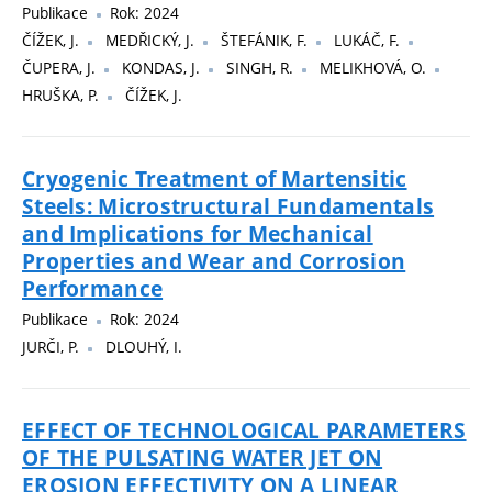
Publikace
Rok: 2024
ČÍŽEK, J.
MEDŘICKÝ, J.
ŠTEFÁNIK, F.
LUKÁČ, F.
ČUPERA, J.
KONDAS, J.
SINGH, R.
MELIKHOVÁ, O.
HRUŠKA, P.
ČÍŽEK, J.
Cryogenic Treatment of Martensitic
Steels: Microstructural Fundamentals
and Implications for Mechanical
Properties and Wear and Corrosion
Performance
Publikace
Rok: 2024
JURČI, P.
DLOUHÝ, I.
EFFECT OF TECHNOLOGICAL PARAMETERS
OF THE PULSATING WATER JET ON
EROSION EFFECTIVITY ON A LINEAR