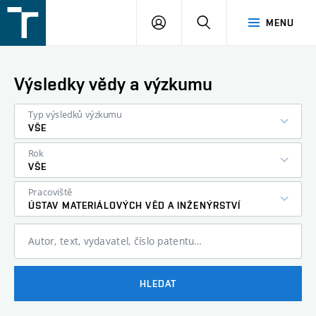
FSI
PŘIHLÁŠENÍ
HLEDAT
MENU
VUT
v
Brně
Výsledky vědy a výzkumu
Typ výsledků výzkumu
VŠE
Rok
VŠE
Pracoviště
ÚSTAV MATERIÁLOVÝCH VĚD A INŽENÝRSTVÍ
Autor, text, vydavatel, číslo patentu…
HLEDAT