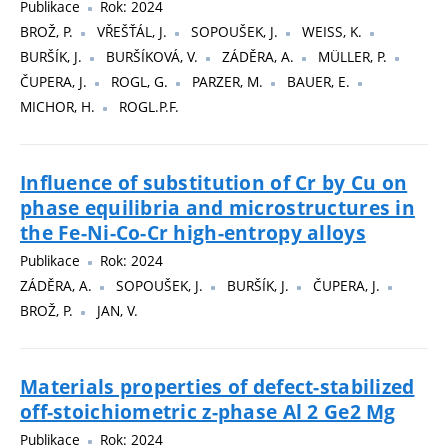
Publikace
Rok: 2024
BROŽ, P.
VŘEŠŤÁL, J.
SOPOUŠEK, J.
WEISS, K.
BURŠÍK, J.
BURŠÍKOVÁ, V.
ZÁDĚRA, A.
MÜLLER, P.
ČUPERA, J.
ROGL, G.
PARZER, M.
BAUER, E.
MICHOR, H.
ROGL.P.F.
Influence of substitution of Cr by Cu on
phase equilibria and microstructures in
the Fe-Ni-Co-Cr high-entropy alloys
Publikace
Rok: 2024
ZÁDĚRA, A.
SOPOUŠEK, J.
BURŠÍK, J.
ČUPERA, J.
BROŽ, P.
JAN, V.
Materials properties of defect-stabilized
off-stoichiometric z-phase Al 2 Ge2 Mg
Publikace
Rok: 2024