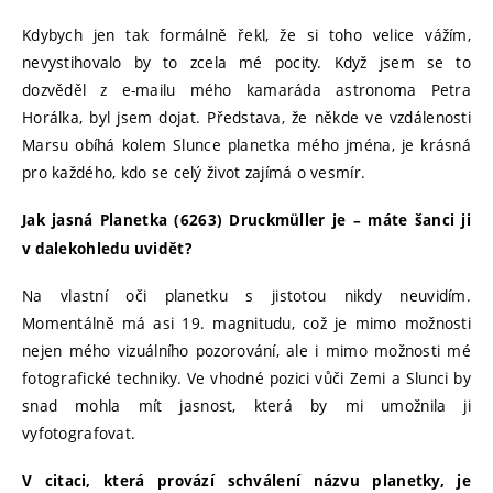
Kdybych jen tak formálně řekl, že si toho velice vážím,
nevystihovalo by to zcela mé pocity. Když jsem se to
dozvěděl z e-mailu mého kamaráda astronoma Petra
Horálka, byl jsem dojat. Představa, že někde ve vzdálenosti
Marsu obíhá kolem Slunce planetka mého jména, je krásná
pro každého, kdo se celý život zajímá o vesmír.
Jak jasná Planetka (6263) Druckmüller je – máte šanci ji
v dalekohledu uvidět?
Na vlastní oči planetku s jistotou nikdy neuvidím.
Momentálně má asi 19. magnitudu, což je mimo možnosti
nejen mého vizuálního pozorování, ale i mimo možnosti mé
fotografické techniky. Ve vhodné pozici vůči Zemi a Slunci by
snad mohla mít jasnost, která by mi umožnila ji
vyfotografovat.
V citaci, která provází schválení názvu planetky, je