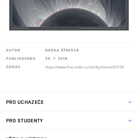
AUTOR
RADKA ŠŤÁVOVÁ
PUBLIKOVÁNO
24. 7. 2018
https://www.fme.vutbr.cz/clanky/clanek/63106
ODKAZ
PRO UCHAZEČE
Studuj strojní inženýrství
PRO STUDENTY
Nabídka studia
Předměty
Ambasadoři studia