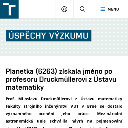
FSI
PŘIHLÁŠENÍ
HLEDAT
MENU
VUT
v
Brně
ÚSPĚCHY
VÝZKUMU
Planetka (6263) získala jméno po
profesoru Druckmüllerovi z Ústavu
matematiky
Prof. Miloslavu Druckmüllerovi z Ústavu matematiky
Fakulty strojního inženýrství VUT v Brně se dostalo
významného ocenění jeho práce. Mezinárodní
astronomická unie schválila návrh na pojmenování