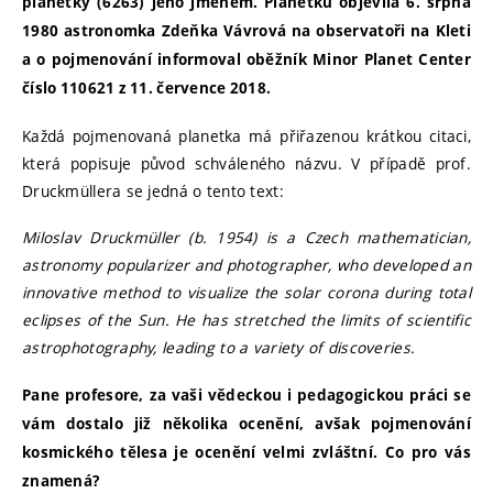
planetky (6263) jeho jménem. Planetku objevila 6. srpna
1980 astronomka Zdeňka Vávrová na observatoři na Kleti
a o pojmenování informoval oběžník Minor Planet Center
číslo 110621 z 11. července 2018.
Každá pojmenovaná planetka má přiřazenou krátkou citaci,
která popisuje původ schváleného názvu. V případě prof.
Druckmüllera se jedná o tento text:
Miloslav Druckmüller (b. 1954) is a Czech mathematician,
astronomy popularizer and photographer, who developed an
innovative method to visualize the solar corona during total
eclipses of the Sun. He has stretched the limits of scientific
astrophotography, leading to a variety of discoveries.
Pane profesore, za vaši vědeckou i pedagogickou práci se
vám dostalo již několika ocenění, avšak pojmenování
kosmického tělesa je ocenění velmi zvláštní. Co pro vás
znamená?