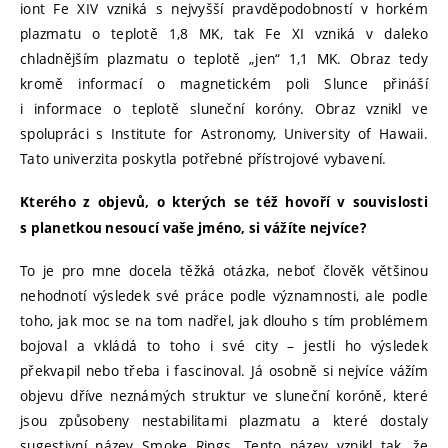
iont Fe XIV vzniká s nejvyšší pravděpodobností v horkém
plazmatu o teplotě 1,8 MK, tak Fe XI vzniká v daleko
chladnějším plazmatu o teplotě „jen“ 1,1 MK. Obraz tedy
kromě informací o magnetickém poli Slunce přináší
i informace o teplotě sluneční koróny. Obraz vznikl ve
spolupráci s Institute for Astronomy, University of Hawaii.
Tato univerzita poskytla potřebné přístrojové vybavení.
Kterého z objevů, o kterých se též hovoří v souvislosti
s planetkou nesoucí vaše jméno, si vážíte nejvíce?
To je pro mne docela těžká otázka, neboť člověk většinou
nehodnotí výsledek své práce podle významnosti, ale podle
toho, jak moc se na tom nadřel, jak dlouho s tím problémem
bojoval a vkládá to toho i své city – jestli ho výsledek
překvapil nebo třeba i fascinoval. Já osobně si nejvíce vážím
objevu dříve neznámých struktur ve sluneční koróně, které
jsou způsobeny nestabilitami plazmatu a které dostaly
sugestivní název Smoke Rings. Tento název vznikl tak, že