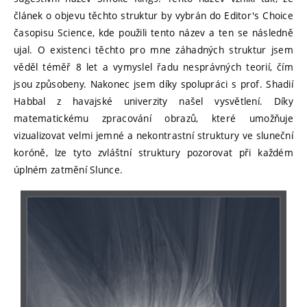
článek o objevu těchto struktur by vybrán do Editor's Choice
časopisu Science, kde použili tento název a ten se následně
ujal. O existenci těchto pro mne záhadných struktur jsem
věděl téměř 8 let a vymyslel řadu nesprávných teorií, čím
jsou způsobeny. Nakonec jsem díky spolupráci s prof. Shadií
Habbal z havajské univerzity našel vysvětlení. Díky
matematickému zpracování obrazů, které umožňuje
vizualizovat velmi jemné a nekontrastní struktury ve sluneční
koróně, lze tyto zvláštní struktury pozorovat při každém
úplném zatmění Slunce.