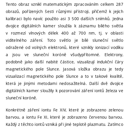
Tento obraz vznikl matematickým zpracováním celkem 287
obrazů, pořízených šesti různými přístroji, přičemž k jejich
kalibraci bylo navíc použito asi 3 500 dalších snímků. Jedna
dvojice digitálních kamer sloužila k záznamu bílého světla
v rozmezí vlnových délek 400 až 700 nm, tj. v oblasti
viditelného záření. Toto světlo je bílé sluneční světlo
odražené od volných elektronů, které vznikly ionizací vodíku
a jsou ve sluneční koróně všudypřítomné. Elektrony,
podobně jako další nabité částice, vizualizují indukční čáry
magnetického pole Slunce. Jasová složka obrazu je tedy
vizualizací magnetického pole Slunce a to v takové kvalitě,
která je jinými metodami nedosažitelná. Další dvě dvojice
digitálních kamer sloužily k pozorování záření iontů železa ve
sluneční koróně.
Konkrétně záření iontu Fe XIV, které je zobrazeno zelenou
barvou, a iontu Fe XI, které je zobrazeno červenou barvou.
Každý z těchto iontů vzniká při jiné teplotě plazmatu. Zatímco