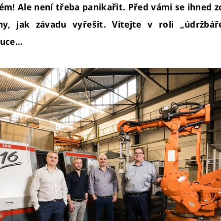
ém! Ale není třeba panikařit. Před vámi se ihned 
y, jak závadu vyřešit. Vítejte v roli „údržbář
luce…