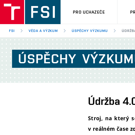
PRO UCHAZEČE
P
FSI
VĚDA A VÝZKUM
ÚSPĚCHY VÝZKUMU
ÚDRŽBA
ÚSPĚCHY
VÝZKUM
Údržba 4.
Stroj, na který 
v reálném čase zo