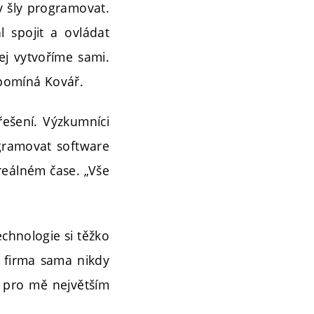
y šly programovat.
 spojit a ovládat
ej vytvoříme sami.
vzpomíná Kovář.
 řešení. Výzkumníci
ogramovat software
 reálném čase. „Vše
echnologie si těžko
si firma sama nikdy
e pro mě největším