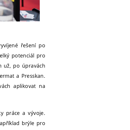
yvíjené řešení po
velký potenciál pro
m už, po úpravách
Fermat a Presskan.
vách aplikovat na
y práce a vývoje.
apříklad brýle pro