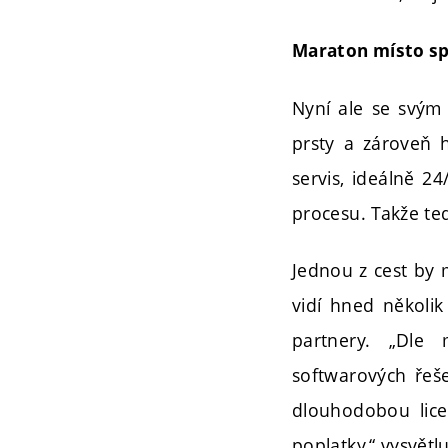
Maraton místo sp
Nyní ale se svým
prsty a zároveň h
servis, ideálně 2
procesu. Takže te
Jednou z cest by 
vidí hned několik
partnery. „Dle
softwarových řeš
dlouhodobou licen
poplatky,“ vysvětl