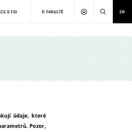
CE S FSI
O FAKULTĚ
EN
PŘIHLÁŠENÍ
HLEDAT
kují údaje, které
 parametrů. Pozor,