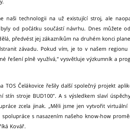
y.
 naši technologii na už existující stroj, ale naopa
e byly od počátku součástí návrhu. Dnes můžete o
 dělá, předvést jej zákazníkům na druhém konci plane
tranit závadu. Pokud vím, je to v našem regionu 
né řešení plně využívá,“ vysvětluje výzkumník a prog
a TOS Čelákovice řešily další společný projekt ap
ní stín stroje BUD100“. A s výsledkem slaví úspěc
práce zcela jinak. „Měli jsme jen vytvořit virtuáln
 spolupráce s nasazením našeho know-how proměni
 říká Kovář.