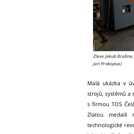
Zleva Jakub Bražina, 
Jan Prokopius)
Malá ukázka v úv
strojů, systémů a 
s firmou TOS Čelá
Zlatou medaili 
technologické revo