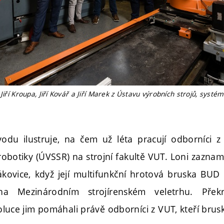
Jiří Kroupa, Jiří Kovář a Jiří Marek z Ústavu výrobních strojů, systém
odu ilustruje, na čem už léta pracují odborníci z
robotiky (ÚVSSR) na strojní fakultě VUT. Loni zazna
kovice, když její multifunkční hrotová bruska BUD
na Mezinárodním strojírenském veletrhu. Překr
luce jim pomáhali právě odborníci z VUT, kteří brus