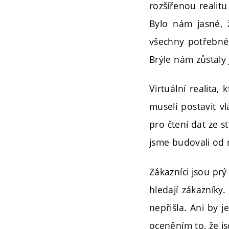
rozšířenou realit
Bylo nám jasné, 
všechny potřebné 
Brýle nám zůstaly 
Virtuální realita,
museli postavit v
pro čtení dat ze s
jsme budovali od n
Zákazníci jsou prý
hledají zákazníky.
nepřišla. Ani by 
oceněním to, že js