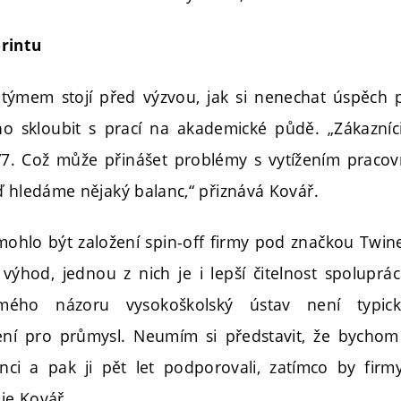
rintu
 týmem stojí před výzvou, jak si nenechat úspěch 
o skloubit s prací na akademické půdě. „Zákazníci
4/7. Což může přinášet problémy s vytížením prac
ď hledáme nějaký balanc,“ přiznává Kovář.
mohlo být založení spin-off firmy pod značkou Twine
 výhod, jednou z nich je i lepší čitelnost spolupr
 mého názoru vysokoškolský ústav není typic
ení pro průmysl. Neumím si představit, že bychom 
ci a pak ji pět let podporovali, zatímco by firmy
uje Kovář.