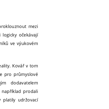
proklouznout mezi
 logicky očekávají
ovníků ve výukovém
ality. Kovář v tom
áce pro průmyslové
kým dodavatelem
například prodali
 platily udržovací