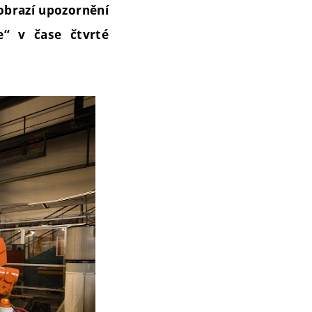
zobrazí upozornění
e“ v čase čtvrté