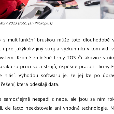
 MSV 2023 (foto: Jan Prokopius)
o s multifunkční bruskou může toto dlouhodobě v
i pro jakýkoliv jiný stroj a výzkumníci v tom vidí 
myslem. Kromě zmíněné firmy TOS Čelákovice s ní
arakteru procesu a strojů, úspěšně pracují i firmy 
se hlásí. Výhodou softwaru je, že jej lze po úpra
řešení, která odesílají data.
o samozřejmě nespadl z nebe, ale jsou za ním rok
li, de facto neexistovala ani vhodná technologie. N