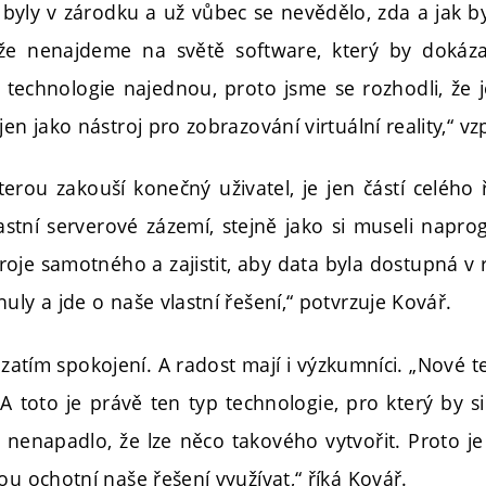
u byly v zárodku a už vůbec se nevědělo, zda a jak b
že nenajdeme na světě software, který by dokázal
technologie najednou, proto jsme se rozhodli, že j
jen jako nástroj pro zobrazování virtuální reality,“ 
 kterou zakouší konečný uživatel, je jen částí celého
lastní serverové zázemí, stejně jako si museli napr
troje samotného a zajistit, aby data byla dostupná v
uly a jde o naše vlastní řešení,“ potvrzuje Kovář.
 zatím spokojení. A radost mají i výzkumníci. „Nové t
 A toto je právě ten typ technologie, pro který by 
je nenapadlo, že lze něco takového vytvořit. Proto j
ou ochotní naše řešení využívat,“ říká Kovář.