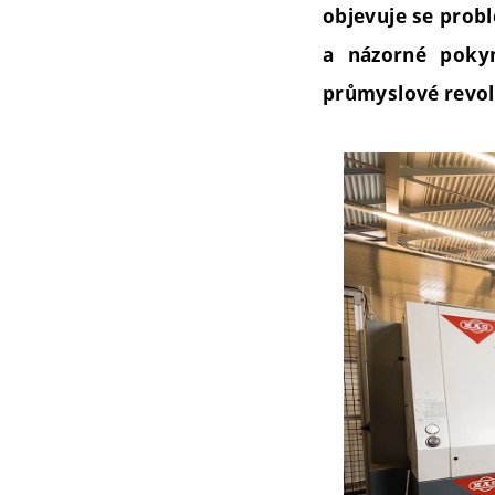
objevuje se probl
a názorné pokyn
průmyslové revo