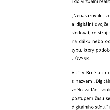
i do virtuální realit
„Nenasazovali jsme
a digitální dvojč
sledovat, co stroj
na dálku nebo ods
typu, který podob
z ÚVSSR.
VUT v Brně a firm
s názvem „Digitál
znělo zadání spolu
postupem času se
digitálního stínu,“