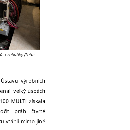
ů a robotiky (foto:
 Ústavu výrobních
menali velký úspěch
 100 MULTI získala
očit práh čtvrté
ku vtáhli mimo jiné