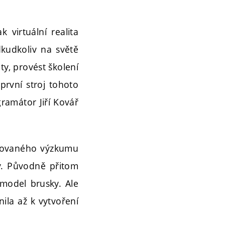
k virtuální realita
dkudkoliv na světě
ty, provést školení
první stroj tohoto
ramátor Jiří Kovář
likovaného výzkumu
hy. Původně přitom
í model brusky. Ale
la až k vytvoření