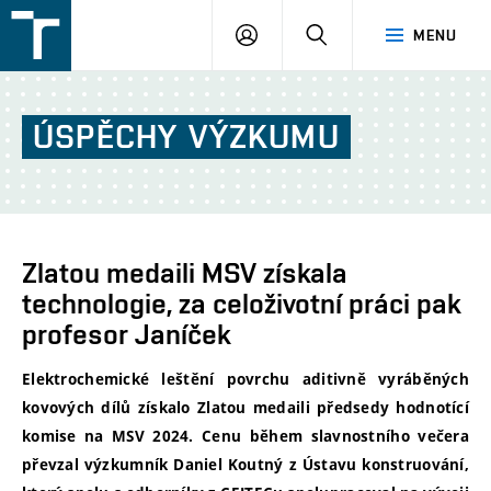
FSI
PŘIHLÁŠENÍ
HLEDAT
MENU
VUT
v
Brně
ÚSPĚCHY
VÝZKUMU
Zlatou medaili MSV získala
technologie, za celoživotní práci pak
profesor Janíček
Elektrochemické leštění povrchu aditivně vyráběných
kovových dílů získalo Zlatou medaili předsedy hodnotící
komise na MSV 2024. Cenu během slavnostního večera
převzal výzkumník Daniel Koutný z Ústavu konstruování,