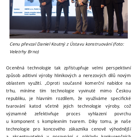
Cenu převzal Daniel Koutný z Ústavu konstruování (foto:
Veletrhy Brno)
Oceněná technologie tak zpřístupňuje velmi perspektivní
způsob aditivní výroby hliníkových a nerezových dílů novým
oblastem využití. „Oproti současné komerční nabídce na
trhu, míníme tím technologie vyvinuté mimo Českou
republiku, je hlavním rozdílem, že využíváme specifické
tvarování katod včetně jejich technologie výroby, což
významně zefektivňuje proces vyhlazení povrchu
u komponent s komplexním tvarem. Díky tomu, je naše
technologie pro koncového zákazníka cenově výhodnější
a akceptovatelná v porovnání s náklady konkurenčních