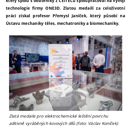
který spolu s odborníky z CEITECu spolupracoval na vývoji
technologie firmy ONE3D. Zlatou medaili za celoživotní
práci získal profesor Přemysl Janíček, který působí na
Ústavu mechaniky těles, mechatroniky a biomechaniky.
Zlatá medaile pro elektrochemické leštění povrchu
aditivně vyráběných kovových dílů (foto: Václav Koníček)