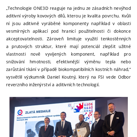
„Technologie ONE3D reaguje na jednu ze zásadních nevýhod
aditivní výroby kovových dílů, kterou je kvalita povrchu. Kvůli
ní jsou aditivně vyráběné komponenty například v oblasti
vesmírných aplikací pod hranicí použitelnosti či dokonce
akceptovatelnosti. Zároveň limituje využití tenkostěnných
a prutových struktur, které mají potenciál zlepšit užitné
vlastnosti nově vyvíjených komponent, například pro
snižování hmotnosti, efektivnější výměnu tepla nebo
zarůstání tkání v případě biokompatibilních kostních náhrad,“
vysvětlil výzkumník Daniel Koutný, který na FSI vede Odbor
reverzního inženýrství a aditivních technologií.