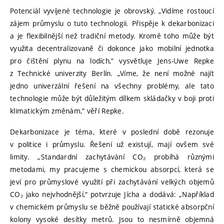
Potenciál vyvíjené technologie je obrovský. „Vidíme rostoucí
zájem průmyslu o tuto technologii. Přispěje k dekarbonizaci
a je flexibilnější než tradiční metody. Kromě toho může být
využita decentralizovaně či dokonce jako mobilní jednotka
pro čištění plynu na lodích,“ vysvětluje Jens-Uwe Repke
z Technické univerzity Berlín. „Víme, že není možné najít
jedno univerzální řešení na všechny problémy, ale tato
technologie může být důležitým dílkem skládačky v boji proti
klimatickým změnám,“ věří Repke.
Dekarbonizace je téma, které v poslední době rezonuje
v politice i průmyslu. Řešení už existují, mají ovšem své
limity. „Standardní zachytávání CO₂ probíhá různými
metodami, my pracujeme s chemickou absorpcí, která se
jeví pro průmyslové využití při zachytávání velkých objemů
CO₂ jako nejvhodnější,“ potvrzuje Jícha a dodává: „Například
v chemickém průmyslu se běžně používají statické absorpční
kolony vysoké desítky metrů. Jsou to nesmírně objemná