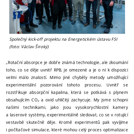
Společný kick-off projektu na Energetickém ústavu FSI
(foto: Václav Široký)
„Rotační absorpce je dobře známá technologie, ale zkoumání
toho, co se děje uvnitř RPB, je omezené a je o ní k dispozici
velmi málo znalostí. Mimo jiné chyběly metody umožňující
experimentální pozorování tohoto procesu. Uvnitř se
rozstřikuje absorpční kapalina, která se potkává s plynem
obsahujícím CO₂ a oxid uhličitý zachycuje. My jsme schopni
našimi technikami, jako jsou vysokorychlostní kamery
a laserové systémy, experimentálně sledovat, co se v rotující
vestavbě skutečně děje. Kromě experimentů pak vyvíjíme
i počítačové simulace, které mohou celý proces optimalizace