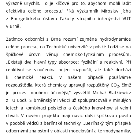
výrazně urychlit. To je klíčové pro to, abychom mohli ladit
efektivitu celého procesu,“ říká výzkumník Miroslav Jícha
z Energetického ústavu Fakulty strojního inženýrství VUT
v Brně.
Zatímco odborníci z Brna rozumí zejména hydrodynamice
celého procesu, na Technické univerzitě v polské Lodži se na
špičkové úrovni věnují chemicko-fyzikálním procesům.
„Existují dva hlavní typy absorpce: fyzikální a reaktivní. Při
reaktivní se sloučenina nejen rozpouští, ale také dochází
k chemické reakci. V našem případě používáme
rozpouštědla, která chemicky upravují rozpuštěný CO
, čímž
2
je proces mnohem účinnější,“ vysvětlil Michał Blatkiewicz
z TU Lodž. S brněnskými vědci už spolupracovali v minulých
letech a kombinaci polského a českého know-how si velmi
chválí. V novém projektu mají navíc další špičkovou posilu
v podobě vědců z berlínské techniky. „Berlínský tým přispívá
odbornými znalostmi v oblasti modelování a termodynamiky,