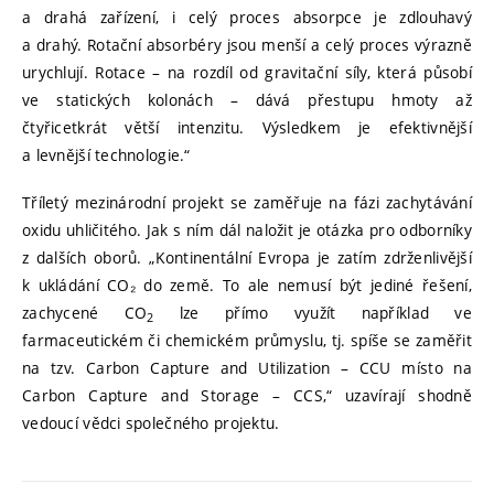
a drahá zařízení, i celý proces absorpce je zdlouhavý
a drahý. Rotační absorbéry jsou menší a celý proces výrazně
urychlují. Rotace – na rozdíl od gravitační síly, která působí
ve statických kolonách – dává přestupu hmoty až
čtyřicetkrát větší intenzitu. Výsledkem je efektivnější
a levnější technologie.“
Tříletý mezinárodní projekt se zaměřuje na fázi zachytávání
oxidu uhličitého. Jak s ním dál naložit je otázka pro odborníky
z dalších oborů. „Kontinentální Evropa je zatím zdrženlivější
k ukládání CO₂ do země. To ale nemusí být jediné řešení,
zachycené CO
lze přímo využít například ve
2
farmaceutickém či chemickém průmyslu, tj. spíše se zaměřit
na tzv. Carbon Capture and Utilization – CCU místo na
Carbon Capture and Storage – CCS,“ uzavírají shodně
vedoucí vědci společného projektu.