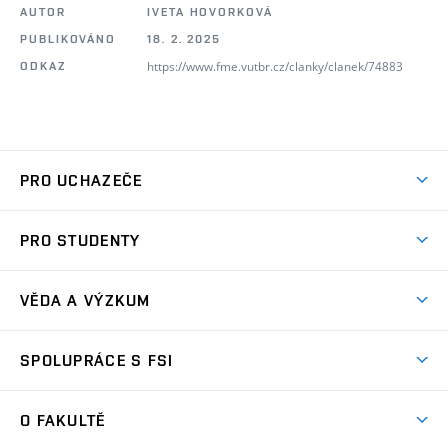
AUTOR
IVETA HOVORKOVÁ
PUBLIKOVÁNO
18. 2. 2025
https://www.fme.vutbr.cz/clanky/clanek/74883
ODKAZ
PRO UCHAZEČE
Studuj strojní inženýrství
PRO STUDENTY
Nabídka studia
Předměty
Ambasadoři studia
VĚDA A VÝZKUM
Studijní programy
Přijímačky
Věda a výzkum na FSI
Studijní předpisy
SPOLUPRÁCE S FSI
Zápisy
Úspěchy výzkumu
Časový plán studia
Často kladené dotazy
Firemní spolupráce
Oblasti výzkumu
O FAKULTĚ
Pro prváky
Dny otevřených dveří
Partnerství ve výzkumu
Centra výzkumu