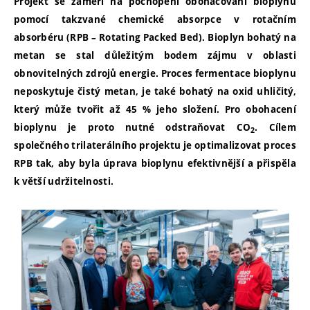
Projekt se zaměří na pochopení obohacování bioplynu
pomocí takzvané chemické absorpce v rotačním
absorbéru (RPB – Rotating Packed Bed). Bioplyn bohatý na
metan se stal důležitým bodem zájmu v oblasti
obnovitelných zdrojů energie. Proces fermentace bioplynu
neposkytuje čistý metan, je také bohatý na oxid uhličitý,
který může tvořit až 45 % jeho složení. Pro obohacení
bioplynu je proto nutné odstraňovat CO
. Cílem
2
společného trilaterálního projektu je optimalizovat proces
RPB tak, aby byla úprava bioplynu efektivnější a přispěla
k větší udržitelnosti.