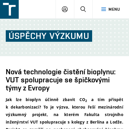
FSI
PŘIHLÁŠENÍ
HLEDAT
MENU
VUT
v
Brně
ÚSPĚCHY
VÝZKUMU
Nová technologie čistění bioplynu:
VUT spolupracuje se špičkovými
týmy z Evropy
Jak lze bioplyn účinně zbavit CO
a tím přispět
2
k dekarbonizaci? To je výzva, kterou řeší mezinárodní
výzkumný projekt, na kterém Fakulta strojního
inženýrství VUT spolupracuje s kolegy z Berlína a Lodže.