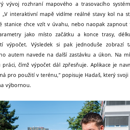
rý vývoj rozhraní mapového a trasovacího systému
 „V interaktivní mapě vidíme reálné stavy kol na sta
é stanice chce vzít v úvahu, nebo naopak zapnout
parametry jako místo začátku a konce trasy, dél
tí výpočet. Výsledek si pak jednoduše zobrazí t
 ho autem navede na další zastávku a úkon. Na mí
práci, čímž výpočet dál zpřesňuje. Aplikace je nav
á pro použití v terénu,“ popisuje Hadaš, který svoj
na výbornou.