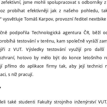
o zefektivní, jsme mohli spolupracovat s odborníky 
oz probíhat efektivněji jak z našeho pohledu, t
,“ vysvětluje Tomáš Karpov, provozní ředitel nextbike
ančně podpořila Technologická agentura ČR, běží o
robíhá testování v terénu, kam společně vyráží za
ýři z VUT. Výsledky testování využijí pro další
ozhraní, hotovo by mělo být do konce letošního r
í přímo do aplikace firmy tak, aby její technici 
ci, s níž pracují.
?
leli také studenti Fakulty strojního inženýrství VUT