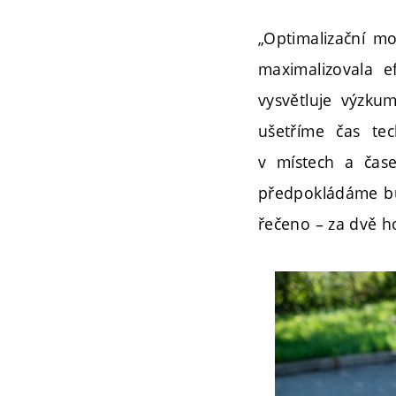
„Optimalizační m
maximalizovala e
vysvětluje výzku
ušetříme čas te
v místech a čase
předpokládáme bud
řečeno – za dvě h