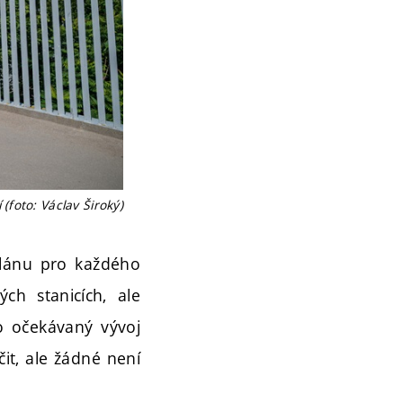
(foto: Václav Široký)
 plánu pro každého
ch stanicích, ale
bo očekávaný vývoj
čit, ale žádné není