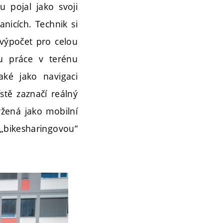
 pojal jako svoji
nicích. Technik si
 výpočet pro celou
ku práce v terénu
aké jako navigaci
stě zaznačí reálný
ržená jako mobilní
i „bikesharingovou“