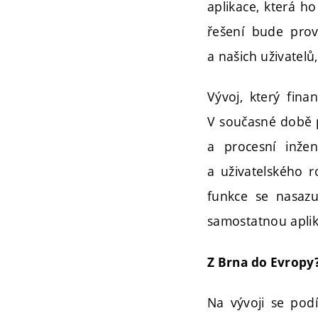
aplikace, která h
řešení bude prov
a našich uživatelů
Vývoj, který fin
V současné době p
a procesní inžen
a uživatelského r
funkce se nasazuj
samostatnou aplika
Z Brna do Evropy
Na vývoji se podí