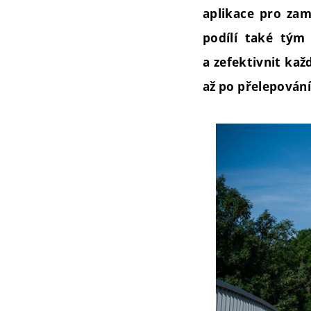
aplikace pro zam
podílí také tým 
a zefektivnit kaž
až po přelepován