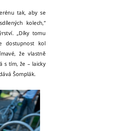
erénu tak, aby se
dílených kolech,“
rství. „Díky tomu
e dostupnost kol
ímavé, že vlastně
s tím, že – laicky
odává Šomplák.