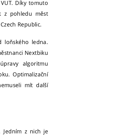
z VUT. Díky tomuto
ak z pohledu měst
 Czech Republic.
d loňského ledna.
městnanci Nextbiku
 úpravy algoritmu
oku. Optimalizační
nemuseli mít další
. Jedním z nich je