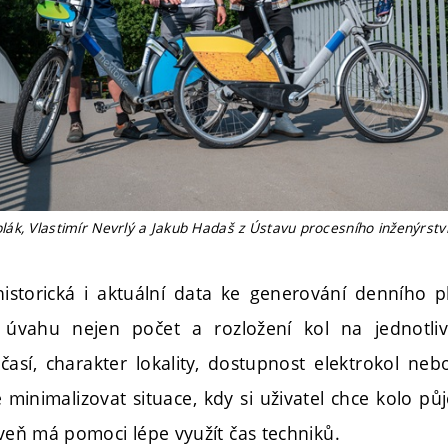
k, Vlastimír Nevrlý a Jakub Hadaš z Ústavu procesního inženýrství 
historická i aktuální data ke generování denního
 úvahu nejen počet a rozložení kol na jednotlivý
časí, charakter lokality, dostupnost elektrokol ne
 minimalizovat situace, kdy si uživatel chce kolo půj
oveň má pomoci lépe využít čas techniků.