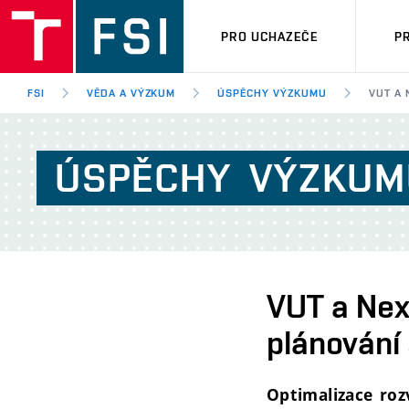
PRO UCHAZEČE
P
FSI
VĚDA A VÝZKUM
ÚSPĚCHY VÝZKUMU
VUT A 
ÚSPĚCHY
VÝZKUM
VUT a Next
plánování 
Optimalizace roz