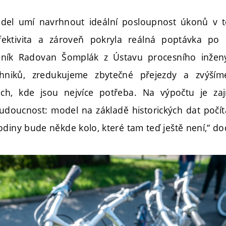
odel umí navrhnout ideální posloupnost úkonů v t
fektivita a zároveň pokryla reálná poptávka po s
mník Radovan Šomplák z Ústavu procesního inžený
chniků, zredukujeme zbytečné přejezdy a zvýším
ch, kde jsou nejvíce potřeba. Na výpočtu je zaj
oucnost: model na základě historických dat počítá 
odiny bude někde kolo, které tam teď ještě není,“ d