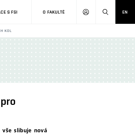
CE S FSI
O FAKULTĚ
EN
PŘIHLÁŠENÍ
HLEDAT
CH KOL
 pro
 vše slibuje nová