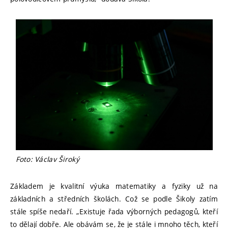
Foto: Václav Široký
Základem je kvalitní výuka matematiky a fyziky už na
základních a středních školách. Což se podle Šikoly zatím
stále spíše nedaří. „Existuje řada výborných pedagogů, kteří
to dělají dobře. Ale obávám se, že je stále i mnoho těch, kteří