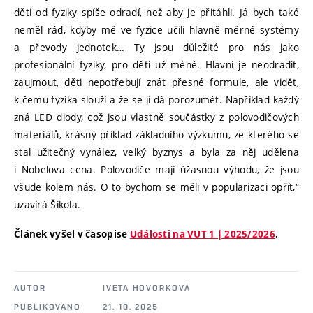
děti od fyziky spíše odradí, než aby je přitáhli. Já bych také
neměl rád, kdyby mě ve fyzice učili hlavně měrné systémy
a převody jednotek… Ty jsou důležité pro nás jako
profesionální fyziky, pro děti už méně. Hlavní je neodradit,
zaujmout, děti nepotřebují znát přesné formule, ale vidět,
k čemu fyzika slouží a že se jí dá porozumět. Například každý
zná LED diody, což jsou vlastně součástky z polovodičových
materiálů, krásný příklad základního výzkumu, ze kterého se
stal užitečný vynález, velký byznys a byla za něj udělena
i Nobelova cena. Polovodiče mají úžasnou výhodu, že jsou
všude kolem nás. O to bychom se měli v popularizaci opřít,“
uzavírá Šikola.
Článek vyšel v časopise
Události na VUT 1 | 2025/2026
.
AUTOR
IVETA HOVORKOVÁ
PUBLIKOVÁNO
21. 10. 2025