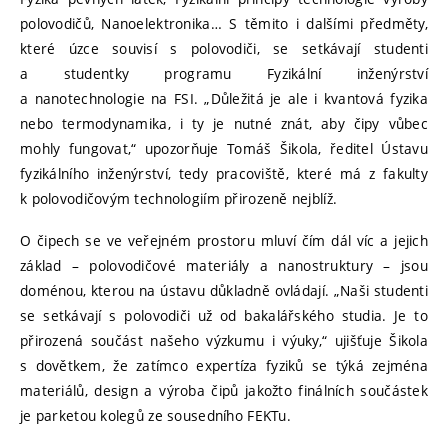
polovodičů, Nanoelektronika… S těmito i dalšími předměty,
které úzce souvisí s polovodiči, se setkávají studenti
a studentky programu Fyzikální inženýrství
a nanotechnologie na FSI. „Důležitá je ale i kvantová fyzika
nebo termodynamika, i ty je nutné znát, aby čipy vůbec
mohly fungovat,“ upozorňuje Tomáš Šikola, ředitel Ústavu
fyzikálního inženýrství, tedy pracoviště, které má z fakulty
k polovodičovým technologiím přirozeně nejblíž.
O čipech se ve veřejném prostoru mluví čím dál víc a jejich
základ – polovodičové materiály a nanostruktury – jsou
doménou, kterou na ústavu důkladně ovládají. „Naši studenti
se setkávají s polovodiči už od bakalářského studia. Je to
přirozená součást našeho výzkumu i výuky,“ ujišťuje Šikola
s dovětkem, že zatímco expertíza fyziků se týká zejména
materiálů, design a výroba čipů jakožto finálních součástek
je parketou kolegů ze sousedního FEKTu.