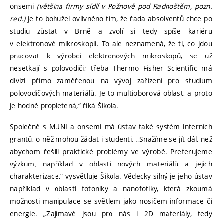
onsemi
(většina firmy sídlí v Rožnově pod Radhoštěm, pozn.
red.)
je to bohužel ovlivněno tím, že řada absolventů chce po
studiu zůstat v Brně a zvolí si tedy spíše kariéru
v elektronové mikroskopii. To ale neznamená, že ti, co jdou
pracovat k výrobci elektronových mikroskopů, se už
nesetkají s polovodiči; třeba Thermo Fisher Scientific má
divizi přímo zaměřenou na vývoj zařízení pro studium
polovodičových materiálů. Je to multioborová oblast, a proto
je hodně propletená,“ říká Šikola.
Společně s MUNI a onsemi má ústav také systém interních
grantů, o něž mohou žádat i studenti. „Snažíme se jít dál, než
abychom řešili praktické problémy ve výrobě. Preferujeme
výzkum, například v oblasti nových materiálů a jejich
charakterizace,“ vysvětluje Šikola. Vědecky silný je jeho ústav
například v oblasti fotoniky a nanofotiky, která zkoumá
možnosti manipulace se světlem jako nosičem informace či
energie. „Zajímavé jsou pro nás i 2D materiály, tedy