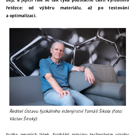
dějí, a jejich role se tak týká podstatné části výrobního
řetězce: od výběru materiálu, až po testování
a optimalizaci.
Ředitel Ústavu fyzikálního inženýrství Tomáš Šikola (foto:
Václav Široký)
Fyzika pevných látek, Fyzikální principy technologie výroby