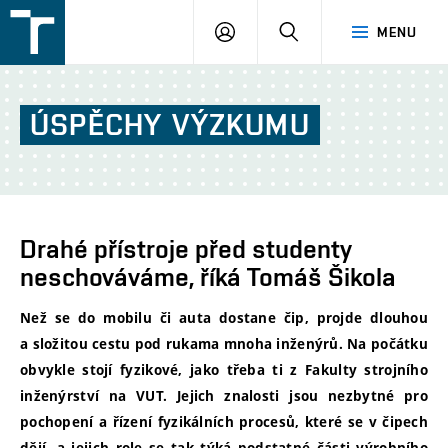
FSI
PŘIHLÁŠENÍ
HLEDAT
MENU
VUT
v
Brně
ÚSPĚCHY
VÝZKUMU
Drahé přístroje před studenty
neschováváme, říká Tomáš Šikola
Než se do mobilu či auta dostane čip, projde dlouhou
a složitou cestu pod rukama mnoha inženýrů. Na počátku
obvykle stojí fyzikové, jako třeba ti z Fakulty strojního
inženýrství na VUT. Jejich znalosti jsou nez
bytné pro
pochopení a řízení fyzikálních procesů, které se v čipech