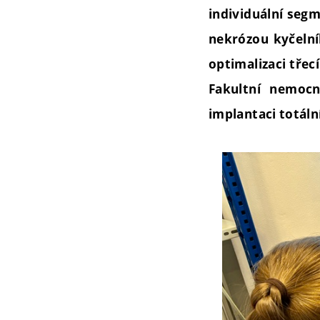
individuální seg
nekrózou kyčelní
optimalizaci třec
Fakultní nemoc
implantaci totáln