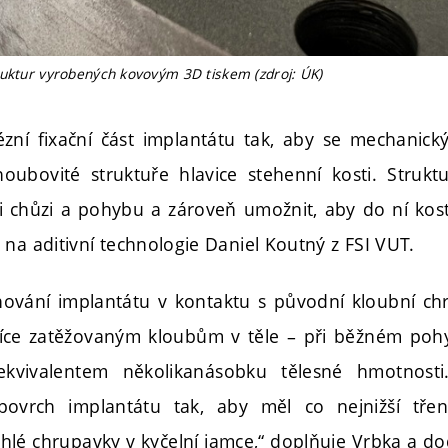
ruktur vyrobených kovovým 3D tiskem (zdroj: ÚK)
ní fixační část implantátu tak, aby se mechanick
a houbovité struktuře hlavice stehenní kosti. Struk
ři chůzi a pohybu a zároveň umožnit, aby do ní kost
na aditivní technologie Daniel Koutný z FSI VUT.
hování implantátu v kontaktu s původní kloubní ch
jvíce zatěžovaným kloubům v těle – při běžném poh
 ekvivalentem několikanásobku tělesné hmotnost
povrch implantátu tak, aby měl co nejnižší třen
ehlé chrupavky v kyčelní jamce,“ doplňuje Vrbka a do