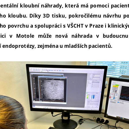
mentální kloubní náhrady, která má pomoci pacien
ho kloubu. Díky 3D tisku, pokročilému návrhu po
ího povrchu a spolupráci s VŠCHT v Praze i klinic
nici v Motole může nová náhrada v budoucnu 
í endoprotézy, zejména u mladších pacientů.