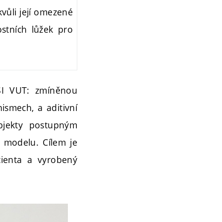
vůli její omezené
ostních lůžek pro
FSI VUT: zmíněnou
ismech, a aditivní
objekty postupným
D modelu. Cílem je
cienta a vyrobený