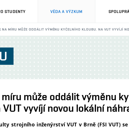
RO STUDENTY
VĚDA A VÝZKUM
SPOLUPRÁ
K NA MÍRU MŮŽE ODDÁLIT VÝMĚNU KYČELNÍHO KLOUBU. NA VUT VYVÍJÍ 
U
a míru může oddálit výměnu ky
 VUT vyvíjí novou lokální náh
lty strojního inženýrství VUT v Brně (FSI VUT) se 