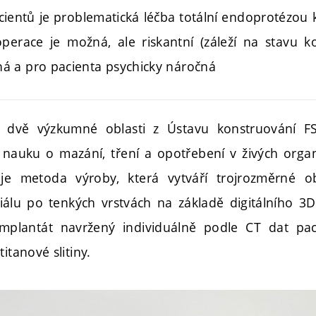
cientů je problematická léčba totální endoprotézou k
eoperace je možná, ale riskantní (záleží na stavu k
dná a pro pacienta psychicky náročná
e dvě výzkumné oblasti z Ústavu konstruování 
dy nauku o mazání, tření a opotřebení v živých organ
 je metoda výroby, která vytváří trojrozměrné 
álu po tenkých vrstvách na základě digitálního 3
 implantát navržený individuálně podle CT dat pa
itanové slitiny.