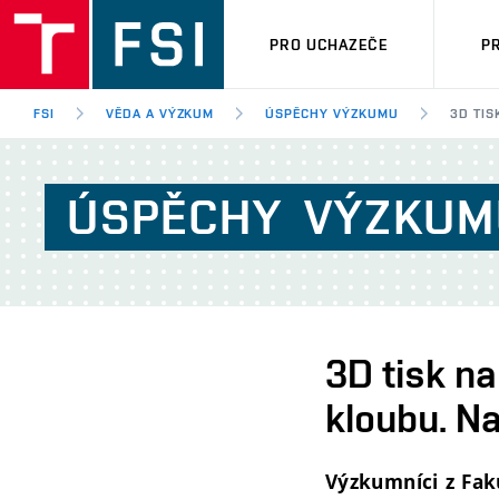
PRO UCHAZEČE
P
FSI
VĚDA A VÝZKUM
ÚSPĚCHY VÝZKUMU
3D TIS
ÚSPĚCHY
VÝZKUM
3D tisk n
kloubu. Na
Výzkumníci z Faku