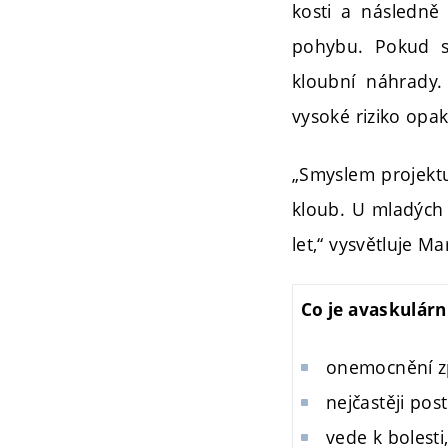
kosti a následně
pohybu. Pokud se
kloubní náhrady
vysoké riziko opa
„Smyslem projektu
kloub. U mladých 
let,“ vysvětluje M
Co je avaskulárn
onemocnění z
nejčastěji post
vede k bolest