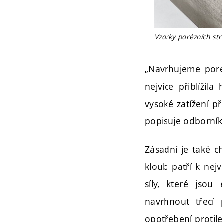
Vzorky porézních st
„Navrhujeme poréz
nejvíce přiblížil
vysoké zatížení p
popisuje odborník 
Zásadní je také c
kloub patří k ne
síly, které jsou
navrhnout třecí 
opotřebení protil