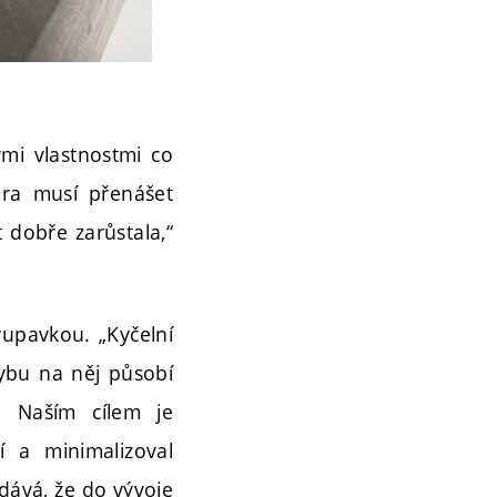
ými vlastnostmi co
tura musí přenášet
 dobře zarůstala,“
rupavkou. „Kyčelní
ybu na něj působí
i. Naším cílem je
í a minimalizoval
dává, že do vývoje