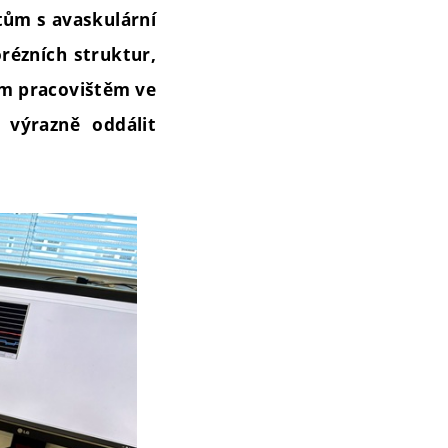
tům s avaskulární
rézních struktur,
kým pracovištěm ve
výrazně oddálit