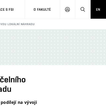
CE S FSI
O FAKULTĚ
EN
PŘIHLÁŠENÍ
HLEDAT
NOVOU LOKÁLNÍ NÁHRADU
čelního
radu
podílejí na vývoji