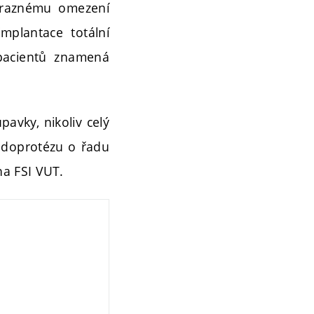
výraznému omezení
mplantace totální
pacientů znamená
avky, nikoliv celý
endoprotézu o řadu
na FSI VUT.