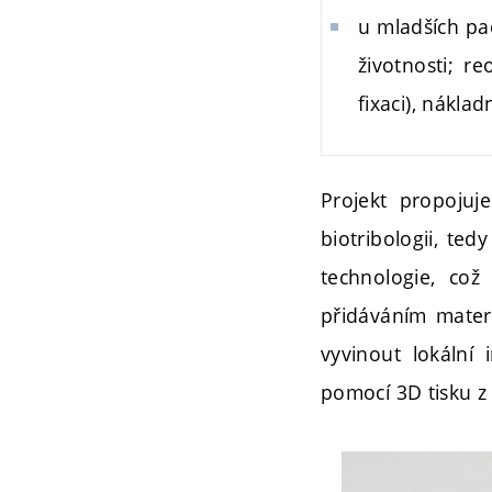
u mladších pa
životnosti; r
fixaci), nákla
Projekt propojuj
biotribologii, te
technologie, což
přidáváním materi
vyvinout lokální
pomocí 3D tisku z t