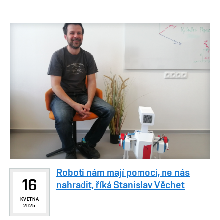
Roboti nám mají pomoci, ne nás
16
nahradit, říká Stanislav Věchet
KVĚTNA
2025