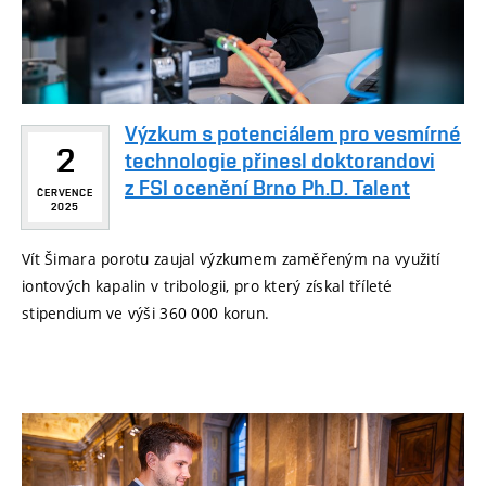
Výzkum s potenciálem pro vesmírné
2
technologie přinesl doktorandovi
z FSI ocenění Brno Ph.D. Talent
ČERVENCE
2025
Vít Šimara porotu zaujal výzkumem zaměřeným na využití
iontových kapalin v tribologii, pro který získal tříleté
stipendium ve výši 360 000 korun.