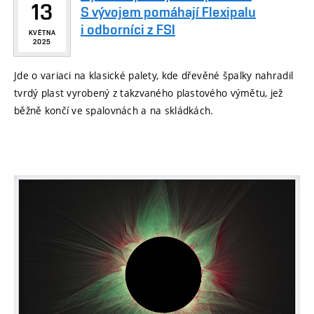
13
S vývojem pomáhají Flexipalu
i odborníci z FSI
KVĚTNA
2025
Jde o variaci na klasické palety, kde dřevěné špalky nahradil
tvrdý plast vyrobený z takzvaného plastového výmětu, jež
běžně končí ve spalovnách a na skládkách.