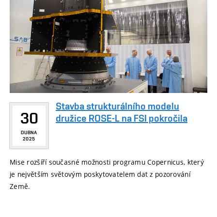
Stavba strukturálního modelu
30
družice ROSE-L na FSI pokročila
DUBNA
2025
Mise rozšíří současné možnosti programu Copernicus, který
je největším světovým poskytovatelem dat z pozorování
Země.