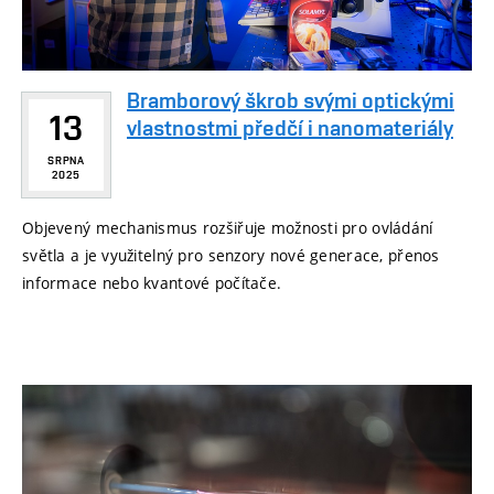
Bramborový škrob svými optickými
13
vlastnostmi předčí i nanomateriály
SRPNA
2025
Objevený mechanismus rozšiřuje možnosti pro ovládání
světla a je využitelný pro senzory nové generace, přenos
informace nebo kvantové počítače.