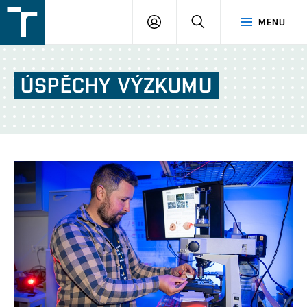
FSI
PŘIHLÁŠENÍ
HLEDAT
MENU
VUT
v
Brně
ÚSPĚCHY
VÝZKUMU