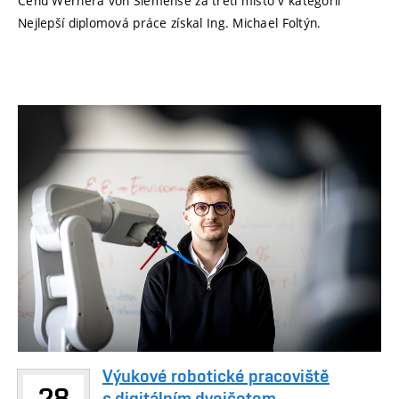
Cenu Wernera von Siemense za třetí místo v kategorii
Nejlepší diplomová práce získal Ing. Michael Foltýn.
Výukové robotické pracoviště
28
s digitálním dvojčetem