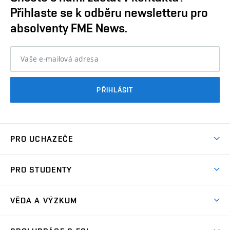
Přihlaste se k odběru newsletteru pro
absolventy FME News.
Vaše e-mailová adresa
PŘIHLÁSIT
PRO UCHAZEČE
Studuj strojní inženýrství
PRO STUDENTY
Nabídka studia
Předměty
Ambasadoři studia
VĚDA A VÝZKUM
Studijní programy
Přijímačky
Věda a výzkum na FSI
Studijní předpisy