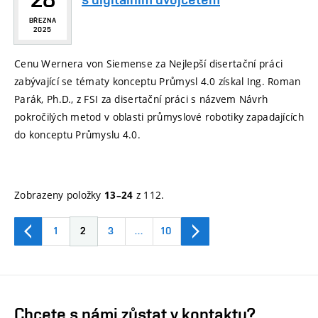
BŘEZNA
2025
Cenu Wernera von Siemense za Nejlepší disertační práci
zabývající se tématy konceptu Průmysl 4.0 získal Ing. Roman
Parák, Ph.D., z FSI za disertační práci s názvem Návrh
pokročilých metod v oblasti průmyslové robotiky zapadajících
do konceptu Průmyslu 4.0.
Zobrazeny položky
z 112.
13–24
1
2
3
…
10
Chcete s námi zůstat v kontaktu?