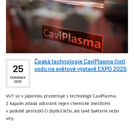
Česká technologie CaviPlasma čistí
25
vodu na světové výstavě EXPO 2025
ČERVENCE
2025
VUT se v Japonsku prezentuje s technologií CaviPlasma.
Z kapalin zvládá odstranit nejen chemické znečištění
v podobě pesticidů či zbytků léčiv, ale také bakterie nebo
viry.