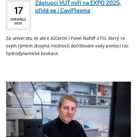
Zástupci VUT míří na EXPO 2025,
17
přidá se i CaviPlasma
ČERVENCE
2025
Za univerzitu se akce zúčastní i Pavel Rudolf z FSI, který se
svým týmem zkoumá možnosti dočišťování vody pomocí tzv.
hydrodynamické kavitace.