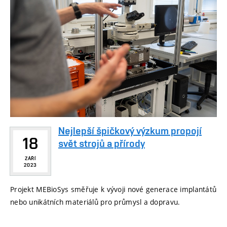
Nejlepší špičkový výzkum propojí
18
svět strojů a přírody
ZÁŘÍ
2023
Projekt MEBioSys směřuje k vývoji nové generace implantátů
nebo unikátních materiálů pro průmysl a dopravu.