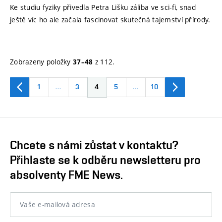
Ke studiu fyziky přivedla Petra Lišku záliba ve sci-fi, snad
ještě víc ho ale začala fascinovat skutečná tajemství přírody.
Zobrazeny položky
z 112.
37–48
1
…
3
4
5
…
10
Chcete s námi zůstat v kontaktu?
Přihlaste se k odběru newsletteru pro
absolventy FME News.
Vaše e-mailová adresa