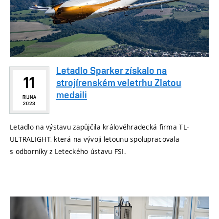
Letadlo Sparker získalo na
11
strojírenském veletrhu Zlatou
medaili
ŘÍJNA
2023
Letadlo na výstavu zapůjčila královéhradecká firma TL-
ULTRALIGHT, která na vývoji letounu spolupracovala
s odborníky z Leteckého ústavu FSI.