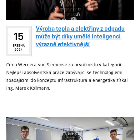
Výroba tepla a elektřiny z odpadu
15
může být díky umělé inteligenci
výrazně efektivnější
BŘEZNA
2024
Cenu Wernera von Siemense za první místo v kategorii
Nejlepší absolventská práce zabývající se technologiemi
spadajícími do konceptu Infrastruktura a energetika získal
Ing. Marek Kollmann.