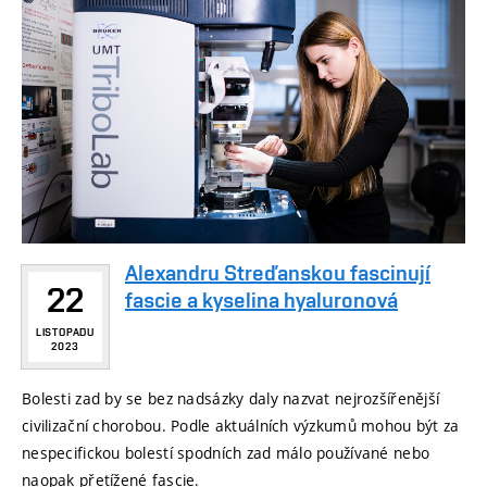
Alexandru Streďanskou fascinují
22
fascie a kyselina hyaluronová
LISTOPADU
2023
Bolesti zad by se bez nadsázky daly nazvat nejrozšířenější
civilizační chorobou. Podle aktuálních výzkumů mohou být za
nespecifickou bolestí spodních zad málo používané nebo
naopak přetížené fascie.