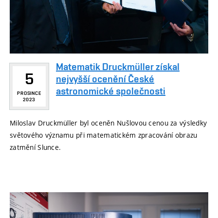
Matematik Druckmüller získal
5
nejvyšší ocenění České
astronomické společnosti
PROSINCE
2023
Miloslav Druckmüller byl oceněn Nušlovou cenou za výsledky
světového významu při matematickém zpracování obrazu
zatmění Slunce.