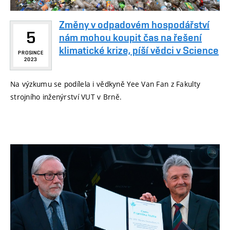
Změny v odpadovém hospodářství
5
nám mohou koupit čas na řešení
klimatické krize, píší vědci v Science
PROSINCE
2023
Na výzkumu se podílela i vědkyně Yee Van Fan z Fakulty
strojního inženýrství VUT v Brně.