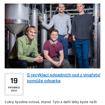
S recyklací odpadních vod z vinařství
19
pomůže odparka
PROSINCE
2023
Cukry, kyselina octová, etanol. Tyto a další látky byste našli