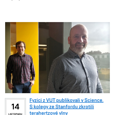
Fyzici z VUT publikovali v Science.
14
S kolegy ze Stanfordu zkrotili
terahertzové vlny
LISTOPADU