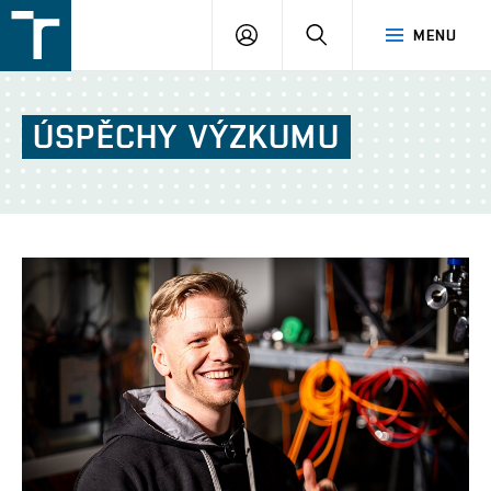
FSI
PŘIHLÁŠENÍ
HLEDAT
MENU
VUT
v
Brně
ÚSPĚCHY
VÝZKUMU