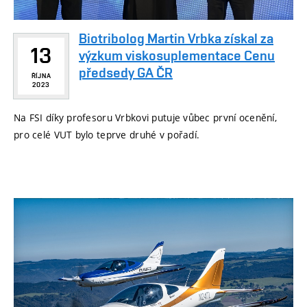
Biotribolog Martin Vrbka získal za
13
výzkum viskosuplementace Cenu
předsedy GA ČR
ŘÍJNA
2023
Na FSI díky profesoru Vrbkovi putuje vůbec první ocenění,
pro celé VUT bylo teprve druhé v pořadí.