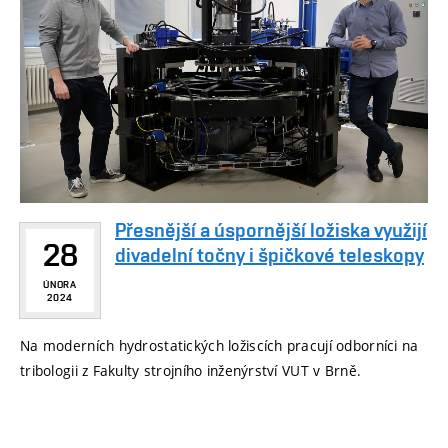
Přesnější a úspornější ložiska využijí
28
divadelní točny i špičkové teleskopy
ÚNORA
2024
Na moderních hydrostatických ložiscích pracují odborníci na
tribologii z Fakulty strojního inženýrství VUT v Brně.