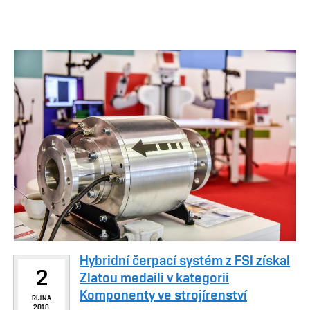
Hybridní čerpací systém z FSI získal
2
Zlatou medaili v kategorii
Komponenty ve strojírenství
ŘÍJNA
2018