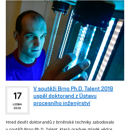
V soutěži Brno Ph.D. Talent 2019
17
uspěl doktorand z Ústavu
procesního inženýrství
LEDNA
2020
Hned devět doktorandů z brněnské techniky zabodovalo
v soutěži Brno Ph.D. Talent, která oceňuje mladé vědce.