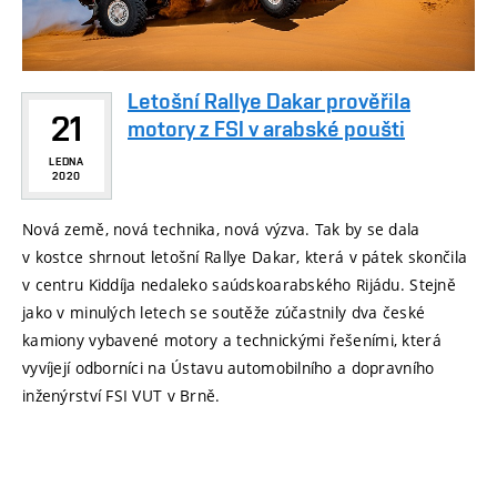
Letošní Rallye Dakar prověřila
21
motory z FSI v arabské poušti
LEDNA
2020
Nová země, nová technika, nová výzva. Tak by se dala
v kostce shrnout letošní Rallye Dakar, která v pátek skončila
v centru Kiddíja nedaleko saúdskoarabského Rijádu. Stejně
jako v minulých letech se soutěže zúčastnily dva české
kamiony vybavené motory a technickými řešeními, která
vyvíjejí odborníci na Ústavu automobilního a dopravního
inženýrství FSI VUT v Brně.