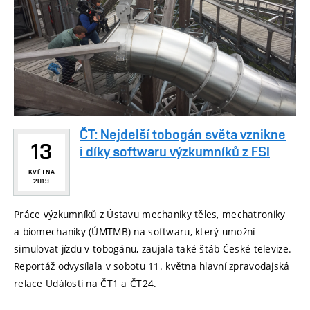
ČT: Nejdelší tobogán světa vznikne
13
i díky softwaru výzkumníků z FSI
KVĚTNA
2019
Práce výzkumníků z Ústavu mechaniky těles, mechatroniky
a biomechaniky (ÚMTMB) na softwaru, který umožní
simulovat jízdu v tobogánu, zaujala také štáb České televize.
Reportáž odvysílala v sobotu 11. května hlavní zpravodajská
relace Události na ČT1 a ČT24.