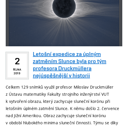
Letošní expedice za úplným
2
zatměním Slunce byla pro tým
profesora Druckmüllera
ŘÍJNA
2019
nejúspěšnější v historii
Celkem 129 snímků využil profesor Miloslav Druckmüller
z Ústavu matematiky Fakulty strojního inženýrství VUT
k vytvoření obrazu, který zachycuje sluneční korónu při
letošním úplném zatmění Slunce. K němu došlo 2. července
nad Jižní Amerikou. Obraz zachycuje sluneční korónu
v období hlubokého minima sluneční činnosti. Týmu se díky