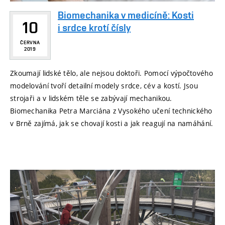
Biomechanika v medicíně: Kosti
10
i srdce krotí čísly
ČERVNA
2019
Zkoumají lidské tělo, ale nejsou doktoři. Pomocí výpočtového
modelování tvoří detailní modely srdce, cév a kostí. Jsou
strojaři a v lidském těle se zabývají mechanikou.
Biomechanika Petra Marciána z Vysokého učení technického
v Brně zajímá, jak se chovají kosti a jak reagují na namáhání.