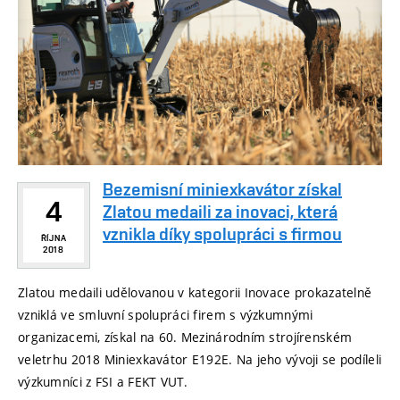
Bezemisní miniexkavátor získal
4
Zlatou medaili za inovaci, která
vznikla díky spolupráci s firmou
ŘÍJNA
2018
Zlatou medaili udělovanou v kategorii Inovace prokazatelně
vzniklá ve smluvní spolupráci firem s výzkumnými
organizacemi, získal na 60. Mezinárodním strojírenském
veletrhu 2018 Miniexkavátor E192E. Na jeho vývoji se podíleli
výzkumníci z FSI a FEKT VUT.