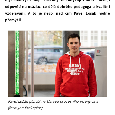
myšlenkových map. Všechny se zabývají tímtéž: hledají
odpověď na otázku, co dělá dobrého pedagoga a kvalitní
vzdělávání. A to je něco, nad čím Pavel Lošák hodně
přemýšlí.
Pavel Lošák působí na Ústavu procesního inženýrství
(foto: Jan Prokopius)