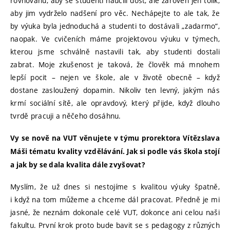
rovnováhu, aby se studenti naučili dost, ale zároveň jen tolik,
aby jim vydrželo nadšení pro věc. Nechápejte to ale tak, že
by výuka byla jednoduchá a studenti to dostávali „zadarmo“,
naopak. Ve cvičeních máme projektovou výuku v týmech,
kterou jsme schválně nastavili tak, aby studenti dostali
zabrat. Moje zkušenost je taková, že člověk má mnohem
lepší pocit – nejen ve škole, ale v životě obecně – když
dostane zasloužený dopamin. Nikoliv ten levný, jakým nás
krmí sociální sítě, ale opravdový, který přijde, když dlouho
tvrdě pracuji a něčeho dosáhnu.
Vy se nově na VUT věnujete v týmu prorektora Vítězslava
Máši tématu kvality vzdělávání. Jak si podle vás škola stojí
a jak by se dala kvalita dále zvyšovat?
Myslím, že už dnes si nestojíme s kvalitou výuky špatně,
i když na tom můžeme a chceme dál pracovat. Předně je mi
jasné, že neznám dokonale celé VUT, dokonce ani celou naši
fakultu. První krok proto bude bavit se s pedagogy z různých