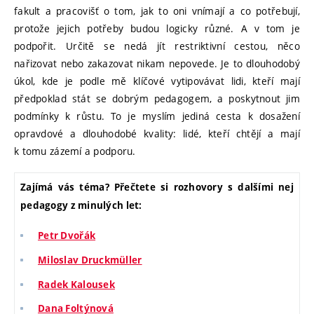
fakult a pracovišť o tom, jak to oni vnímají a co potřebují,
protože jejich potřeby budou logicky různé. A v tom je
podpořit. Určitě se nedá jít restriktivní cestou, něco
nařizovat nebo zakazovat nikam nepovede. Je to dlouhodobý
úkol, kde je podle mě klíčové vytipovávat lidi, kteří mají
předpoklad stát se dobrým pedagogem, a poskytnout jim
podmínky k růstu. To je myslím jediná cesta k dosažení
opravdové a dlouhodobé kvality: lidé, kteří chtějí a mají
k tomu zázemí a podporu.
Zajímá vás téma? Přečtete si rozhovory s dalšími nej
pedagogy z minulých let:
Petr Dvořák
Miloslav Druckmüller
Radek Kalousek
Dana Foltýnová