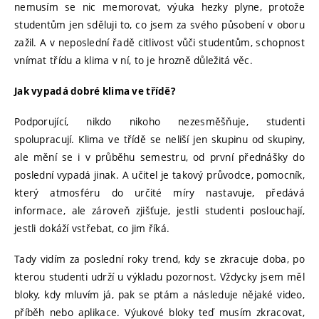
nemusím se nic memorovat, výuka hezky plyne, protože
studentům jen sděluji to, co jsem za svého působení v oboru
zažil. A v neposlední řadě citlivost vůči studentům, schopnost
vnímat třídu a klima v ní, to je hrozně důležitá věc.
Jak vypadá dobré klima ve třídě?
Podporující, nikdo nikoho nezesměšňuje, studenti
spolupracují. Klima ve třídě se neliší jen skupinu od skupiny,
ale mění se i v průběhu semestru, od první přednášky do
poslední vypadá jinak. A učitel je takový průvodce, pomocník,
který atmosféru do určité míry nastavuje, předává
informace, ale zároveň zjišťuje, jestli studenti poslouchají,
jestli dokáží vstřebat, co jim říká.
Tady vidím za poslední roky trend, kdy se zkracuje doba, po
kterou studenti udrží u výkladu pozornost. Vždycky jsem měl
bloky, kdy mluvím já, pak se ptám a následuje nějaké video,
příběh nebo aplikace. Výukové bloky teď musím zkracovat,