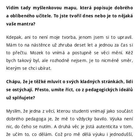
Vidím tady myšlenkovou mapu, která popisuje dobrého
a oblíbeného učitele. To jste tvořil dnes nebo je to nějaká
vaše mantra?
Kdepak, ani to není moje tvorba, jenom jsem si to upravil.
Mám to na nástěnce už zhruba deset let a jednou za čas si
to přečtu. Mozek to vnímá a postupně se věci mění. Kéž
bych takový byl, ale rozhodně nejsem. Je to nicméně směr,
kterým se chci ubírat.
Chápu, že je těžké mluvit o svých kladných stránkách, lidi
se ostýchají. Přesto, umíte říct, co z pedagogických ideálů
už splňujete?
Myslím, že jedna z věcí, kterou studenti vnímají jako součást
dobrého pedagoga je, že mě to vždycky bavilo. Výuka není
nic, do čeho se nutím. A druhá věc je jistá autenticita v tom,
že učím to, co dělám. Což pro mě dělá výuku i jednodušší,