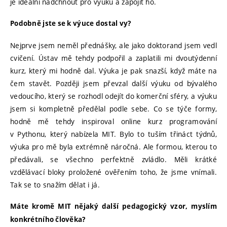
je ideální nadchnout pro výuku a zapojit ho.
Podobně jste se k výuce dostal vy?
Nejprve jsem neměl přednášky, ale jako doktorand jsem vedl
cvičení. Ústav mě tehdy podpořil a zaplatili mi dvoutýdenní
kurz, který mi hodně dal. Výuka je pak snazší, když máte na
čem stavět. Později jsem převzal další výuku od bývalého
vedoucího, který se rozhodl odejít do komerční sféry, a výuku
jsem si kompletně předělal podle sebe. Co se týče formy,
hodně mě tehdy inspiroval online kurz programování
v Pythonu, který nabízela MIT. Bylo to tuším třináct týdnů,
výuka pro mě byla extrémně náročná. Ale formou, kterou to
předávali, se všechno perfektně zvládlo. Měli krátké
vzdělávací bloky proložené ověřením toho, že jsme vnímali.
Tak se to snažím dělat i já.
Máte kromě MIT nějaký další pedagogický vzor, myslím
konkrétního člověka?