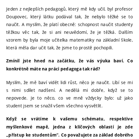
Jeden z nejlepších pedagogů, který mě kdy učil, byl profesor
Doupovec, který látku podával tak, že nebylo těžké se to
naučit. A myslím, že platí obecně: schopnost naučit studenty
těžkou věc tak, že si ani neuvědomí, že je těžká. Dalším
vzorem by byla moje učitelka matematiky na základní škole,
která měla dar učit tak, že jsme to prostě pochopili.
Zmínil jste hned na začátku, že vás výuka baví. Co
konkrétně máte na práci pedagoga tak rád?
Myslím, že mě baví vidět lidi růst, něco je naučit. Líbí se mi
s nimi sdílet nadšení. A nedělá mi dobře, když se to
nepovede. Je to něco, co ve mně vždycky bylo: už jako
student jsem se snažil všem všechno vysvětlit.
Když se vrátíme k vašemu schématu, respektive
myšlenkové mapě, jedna z klíčových oblastí je zde
„přístup ke studentům“. Co považujete za základ dobrého