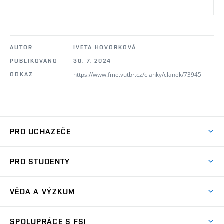
AUTOR
IVETA HOVORKOVÁ
PUBLIKOVÁNO
30. 7. 2024
https://www.fme.vutbr.cz/clanky/clanek/73945
ODKAZ
PRO UCHAZEČE
Studuj strojní inženýrství
PRO STUDENTY
Nabídka studia
Předměty
Ambasadoři studia
VĚDA A VÝZKUM
Studijní programy
Přijímačky
Věda a výzkum na FSI
Studijní předpisy
SPOLUPRÁCE S FSI
Zápisy