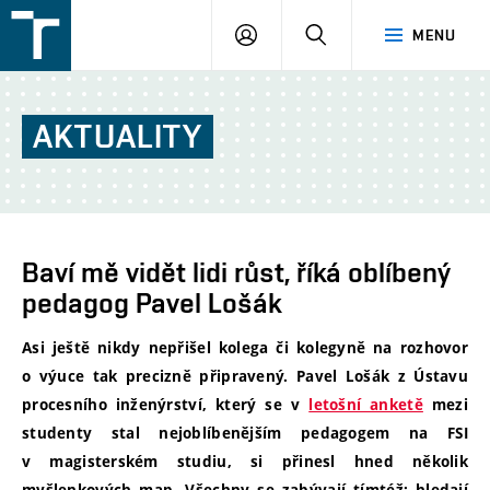
FSI
PŘIHLÁŠENÍ
HLEDAT
MENU
VUT
v
Brně
AKTUALITY
Baví mě vidět lidi růst, říká oblíbený
pedagog Pavel Lošák
Asi ještě nikdy nepřišel kolega či kolegyně na rozhovor
o výuce tak precizně připravený. Pavel Lošák z Ústavu
procesního inženýrství, který se v
letošní anketě
mezi
studenty stal nejoblíbenějším pedagogem na FSI
v magisterském studiu, si přinesl hned několik