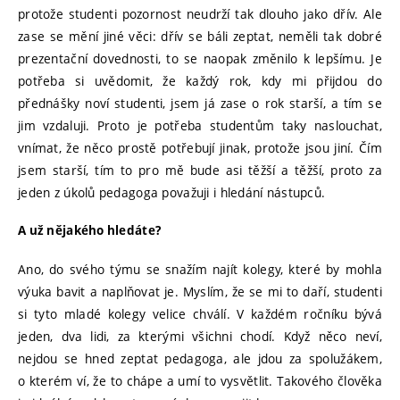
protože studenti pozornost neudrží tak dlouho jako dřív. Ale
zase se mění jiné věci: dřív se báli zeptat, neměli tak dobré
prezentační dovednosti, to se naopak změnilo k lepšímu. Je
potřeba si uvědomit, že každý rok, kdy mi přijdou do
přednášky noví studenti, jsem já zase o rok starší, a tím se
jim vzdaluji. Proto je potřeba studentům taky naslouchat,
vnímat, že něco prostě potřebují jinak, protože jsou jiní. Čím
jsem starší, tím to pro mě bude asi těžší a těžší, proto za
jeden z úkolů pedagoga považuji i hledání nástupců.
A už nějakého hledáte?
Ano, do svého týmu se snažím najít kolegy, které by mohla
výuka bavit a naplňovat je. Myslím, že se mi to daří, studenti
si tyto mladé kolegy velice chválí. V každém ročníku bývá
jeden, dva lidi, za kterými všichni chodí. Když něco neví,
nejdou se hned zeptat pedagoga, ale jdou za spolužákem,
o kterém ví, že to chápe a umí to vysvětlit. Takového člověka