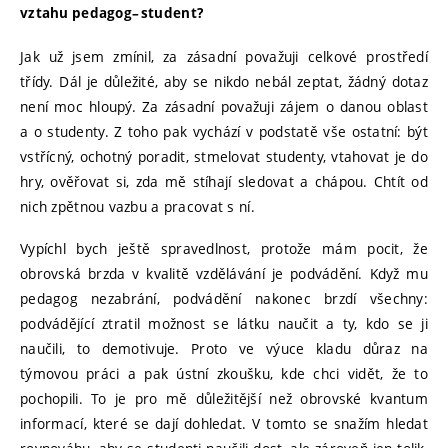
vztahu pedagog–
⁠⁠⁠⁠⁠⁠student?
Jak už jsem zmínil, za zásadní považuji celkové prostředí
třídy. Dál je důležité, aby se nikdo nebál zeptat, žádný dotaz
není moc hloupý. Za zásadní považuji zájem o danou oblast
a o studenty. Z toho pak vychází v podstatě vše ostatní: být
vstřícný, ochotný poradit, stmelovat studenty, vtahovat je do
hry, ověřovat si, zda mě stíhají sledovat a chápou. Chtít od
nich zpětnou vazbu a pracovat s ní.
Vypíchl bych ještě spravedlnost, protože mám pocit, že
obrovská brzda v kvalitě vzdělávání je podvádění. Když mu
pedagog nezabrání, podvádění nakonec brzdí všechny:
podvádějící ztratil možnost se látku naučit a ty, kdo se ji
naučili, to demotivuje. Proto ve výuce kladu důraz na
týmovou práci a pak ústní zkoušku, kde chci vidět, že to
pochopili. To je pro mě důležitější než obrovské kvantum
informací, které se dají dohledat. V tomto se snažím hledat