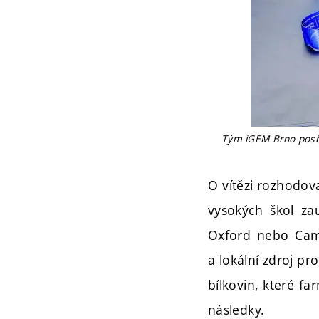
Tým iGEM Brno posbír
O vítězi rozhodov
vysokých škol zau
Oxford nebo Cam
a lokální zdroj pr
bílkovin, které fa
následky.