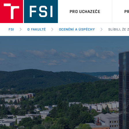
PRO UCHAZEČE
P
FSI
O FAKULTĚ
OCENĚNÍ A ÚSPĚCHY
SLÍBILI, Ž