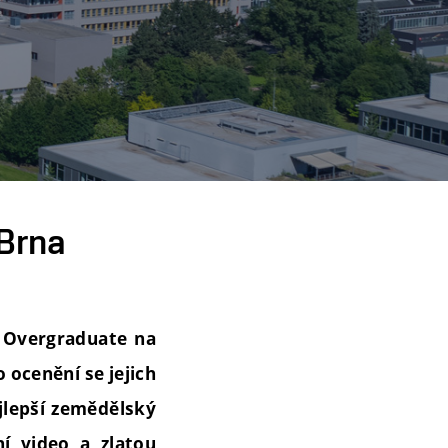
z Brna
i Overgraduate na
o ocenění se jejich
ejlepší zemědělský
ční video a zlatou