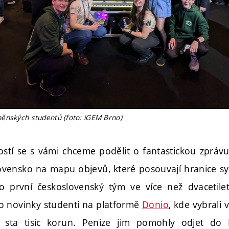
ěnských studentů (foto: iGEM Brno)
stí se s vámi chceme podělit o fantastickou zpráv
ovensko na mapu objevů, které posouvají hranice syn
ko první československý tým ve více než dvacetilet
e o novinky studenti na platformě
Donio
, kde vybrali
 sta tisíc korun. Peníze jim pomohly odjet do