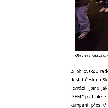
Obrovská radost brn
„S obrovskou rado
dostat Česko a Sl
zvítězili jsme ja
iGEM,“ podělili s
kampani přes tři