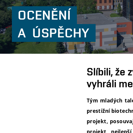
OCENĚNÍ
A
ÚSPĚCHY
Slíbili, že
vyhráli me
Tým mladých tale
prestižní biotech
projekt, posouvaj
projekt, nejlepší