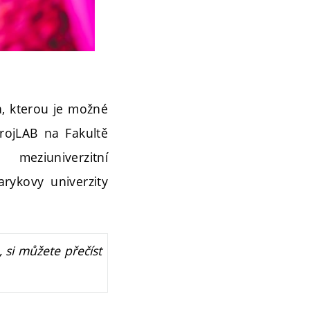
a, kterou je možné
trojLAB na Fakultě
meziuniverzitní
arykovy univerzity
 si můžete přečíst