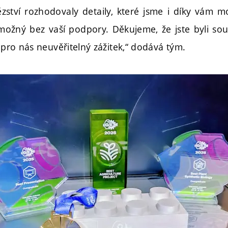
ězství rozhodovaly detaily, které jsme i díky vám m
ožný bez vaší podpory. Děkujeme, že jste byli souč
o pro nás neuvěřitelný zážitek,“ dodává tým.