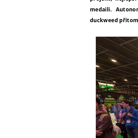
medaili. Autono
duckweed přitom v