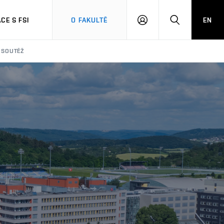
CE S FSI
O FAKULTĚ
EN
PŘIHLÁŠENÍ
HLEDAT
H SOUTĚŽ