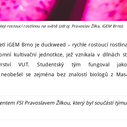
eji rostoucí rostlinou na světě (zdroj: Pravoslav Žilka, iGEM Brno)
jetí iGEM Brno je duckweed – rychle rostoucí rostlin
mní kultivační jednotkce, jež vznikala v dílnách s
nýrství VUT. Studentský tým fungoval jako 
í, neobešel se zejména bez znalostí biologů z Mas
ntem FSI Pravoslavem Žilkou, který byl součástí týmu,