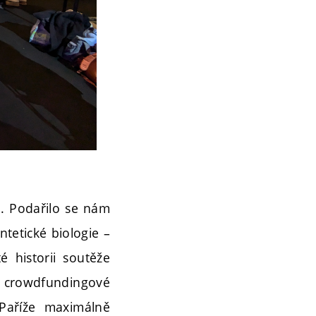
u. Podařilo se nám
tetické biologie –
é historii soutěže
 v crowdfundingové
 Paříže maximálně