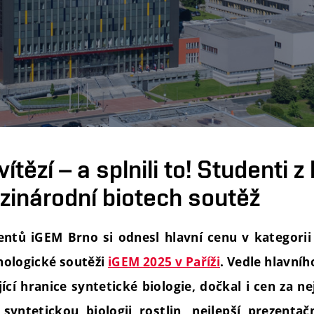
 zvítězí – a splnili to! Studenti 
zinárodní biotech soutěž
ntů iGEM Brno si odnesl hlavní cenu v kategori
nologické soutěži
iGEM 2025 v Paříži
. Vedle hlavníh
ící hranice syntetické biologie, dočkal i cen za n
 syntetickou biologii rostlin, nejlepší prezenta