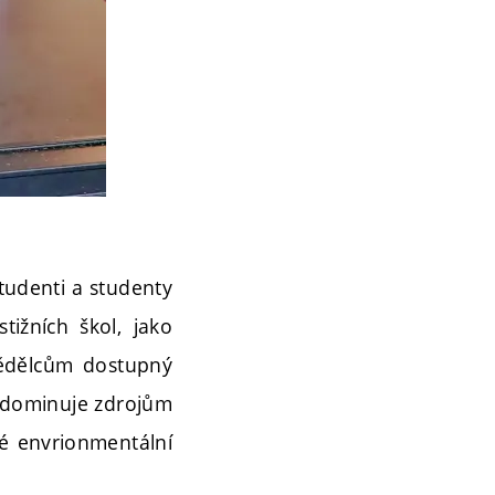
tudenti a studenty
tižních škol, jako
ědělcům dostupný
ti dominuje zdrojům
lké envrionmentální