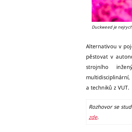
Duckweed je nejrychl
Alternativou v po
pěstovat v autono
strojního inže
multidisciplinárn
a techniků z VUT.
Rozhovor se stude
zde
.