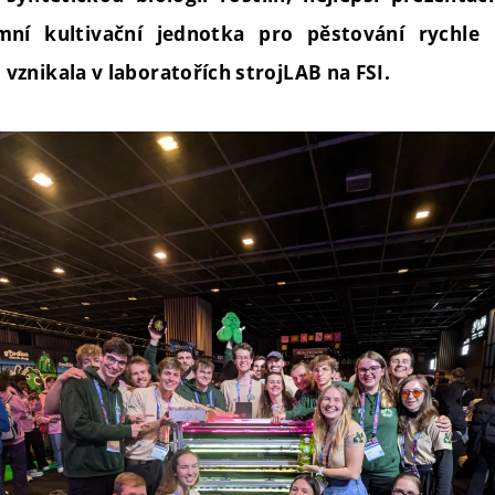
mní kultivační jednotka pro pěstování rychle r
znikala v laboratořích strojLAB na FSI.