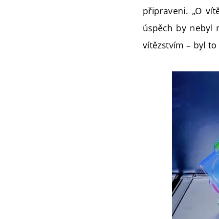
připraveni. „O vít
úspěch by nebyl m
vítězstvím – byl t