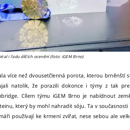
al i řadu dílčích ocenění (foto: iGEM Brno)
ala více než dvousetčlenná porota, kterou brněnští s
jali natolik, že porazili dokonce i týmy z tak pres
bridge. Cílem týmu iGEM Brno je nabídnout zem
oteinu, který by mohl nahradit sóju. Ta v současnos
rmáři používají ke krmení zvířat, nese sebou ale ve