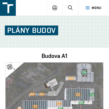
FSI
PŘIHLÁŠENÍ
HLEDAT
MENU
VUT
v
Brně
PLÁNY
BUDOV
Budova
A1