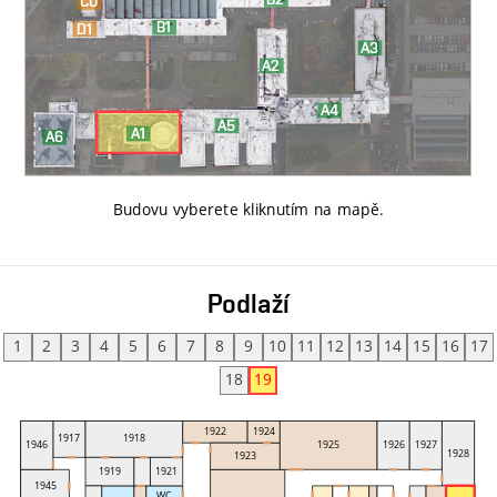
Budovu vyberete kliknutím na mapě
.
Podlaží
1
2
3
4
5
6
7
8
9
10
11
12
13
14
15
16
17
18
19