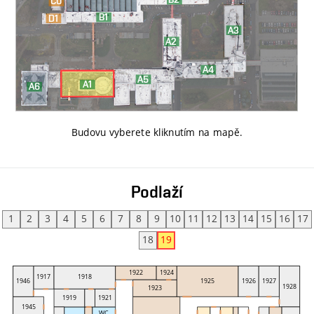
Budovu vyberete kliknutím na mapě
.
Podlaží
1
2
3
4
5
6
7
8
9
10
11
12
13
14
15
16
17
18
19