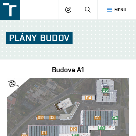
FSI
PŘIHLÁŠENÍ
HLEDAT
MENU
VUT
v
Brně
PLÁNY
BUDOV
Budova
A1