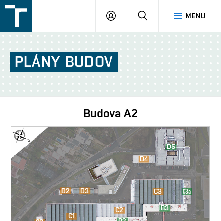
FSI
PŘIHLÁŠENÍ
HLEDAT
MENU
VUT
v
Brně
PLÁNY
BUDOV
Budova
A2