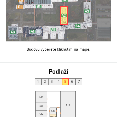
Budovu vyberete kliknutím na mapě
.
Podlaží
1
2
3
4
5
6
7