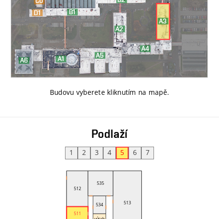
Budovu vyberete kliknutím na mapě
.
Podlaží
1
2
3
4
5
6
7