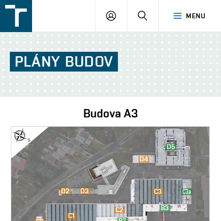
FSI
PŘIHLÁŠENÍ
HLEDAT
MENU
VUT
v
Brně
PLÁNY
BUDOV
Budova
A3