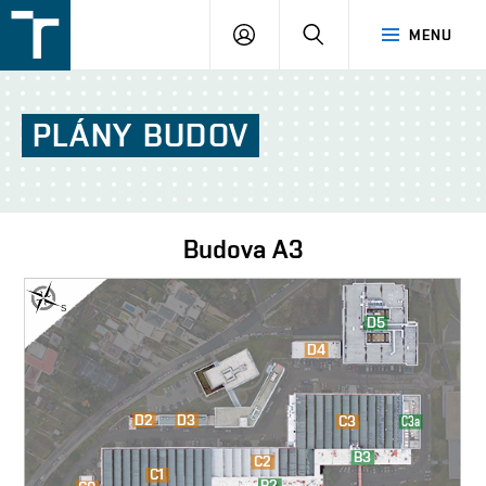
FSI
PŘIHLÁŠENÍ
HLEDAT
MENU
VUT
v
Brně
PLÁNY
BUDOV
Budova
A3