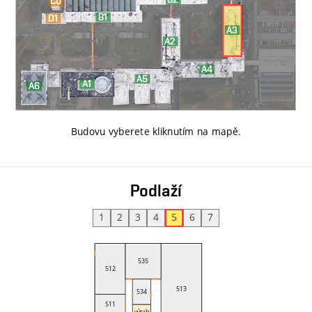
Budovu vyberete kliknutím na mapě
.
Podlaží
1
2
3
4
5
6
7