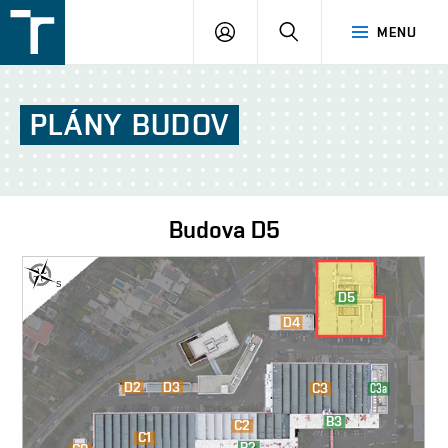
FSI
PŘIHLÁŠENÍ
HLEDAT
MENU
VUT
v
Brně
PLÁNY
BUDOV
Budova
D5