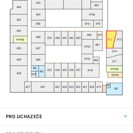
PRO UCHAZEČE
Studuj strojní inženýrství