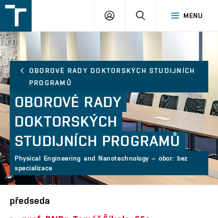
FSI
PŘIHLÁŠENÍ
HLEDAT
MENU
VUT
v
Brně
OBOROVÉ RADY DOKTORSKÝCH STUDIJNÍCH
PROGRAMŮ
OBOROVÉ
RADY
DOKTORSKÝCH
STUDIJNÍCH
PROGRAMŮ
Physical Engineering and Nanotechnology – obor: bez
specializace
předseda