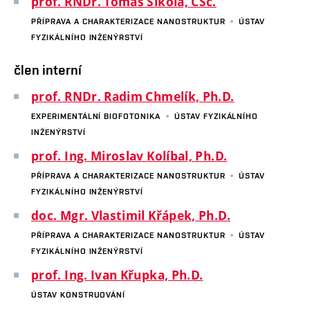
prof. RNDr. Tomáš Šikola, CSc.
PŘÍPRAVA A CHARAKTERIZACE NANOSTRUKTUR
ÚSTAV
FYZIKÁLNÍHO INŽENÝRSTVÍ
člen interní
prof. RNDr. Radim Chmelík, Ph.D.
EXPERIMENTÁLNÍ BIOFOTONIKA
ÚSTAV FYZIKÁLNÍHO
INŽENÝRSTVÍ
prof. Ing. Miroslav Kolíbal, Ph.D.
PŘÍPRAVA A CHARAKTERIZACE NANOSTRUKTUR
ÚSTAV
FYZIKÁLNÍHO INŽENÝRSTVÍ
doc. Mgr. Vlastimil Křápek, Ph.D.
PŘÍPRAVA A CHARAKTERIZACE NANOSTRUKTUR
ÚSTAV
FYZIKÁLNÍHO INŽENÝRSTVÍ
prof. Ing. Ivan Křupka, Ph.D.
ÚSTAV KONSTRUOVÁNÍ