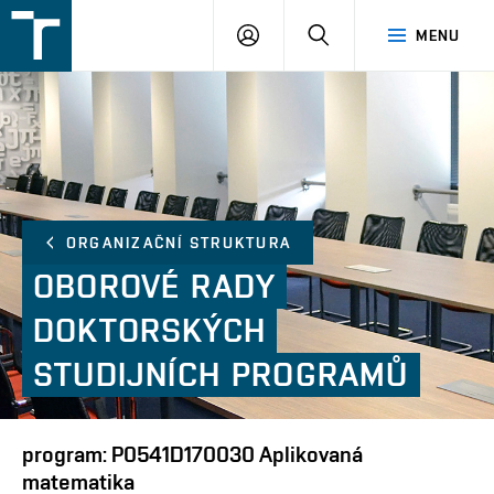
FSI
PŘIHLÁŠENÍ
HLEDAT
MENU
VUT
v
Brně
ORGANIZAČNÍ STRUKTURA
OBOROVÉ
RADY
DOKTORSKÝCH
STUDIJNÍCH
PROGRAMŮ
program: P0541D170030 Aplikovaná
matematika