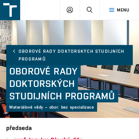
FSI
PŘIHLÁŠENÍ
HLEDAT
MENU
VUT
v
Brně
OBOROVÉ RADY DOKTORSKÝCH STUDIJNÍCH
PROGRAMŮ
OBOROVÉ
RADY
DOKTORSKÝCH
STUDIJNÍCH
PROGRAMŮ
Materiálové vědy – obor: bez specializace
předseda