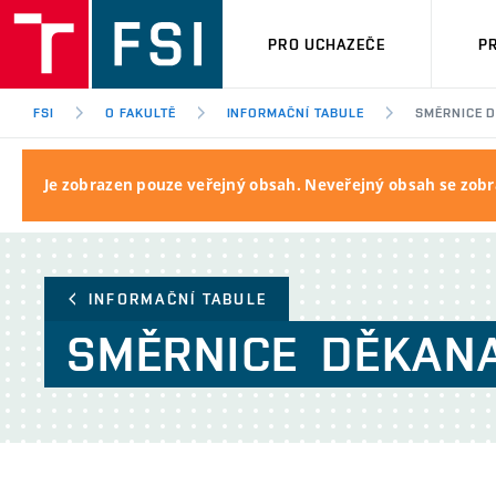
PRO UCHAZEČE
P
FSI
O FAKULTĚ
INFORMAČNÍ TABULE
SMĚRNICE 
Je zobrazen pouze veřejný obsah. Neveřejný obsah se zobr
INFORMAČNÍ TABULE
SMĚRNICE
DĚKAN