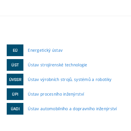
Energetický ústav
EÚ
Ústav strojírenské technologie
ÚST
Ústav výrobních strojů, systémů a robotiky
ÚVSSR
Ústav procesního inženýrství
ÚPI
Ústav automobilního a dopravního inženýrství
ÚADI