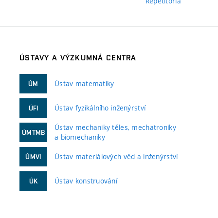
Repetitoria
ÚSTAVY A VÝZKUMNÁ CENTRA
Ústav matematiky
ÚM
Ústav fyzikálního inženýrství
ÚFI
Ústav mechaniky těles, mechatroniky
ÚMTMB
a biomechaniky
Ústav materiálových věd a inženýrství
ÚMVI
Ústav konstruování
ÚK