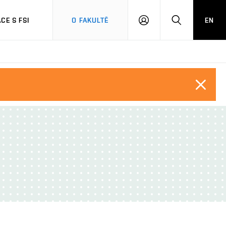
CE S FSI
O FAKULTĚ
EN
PŘIHLÁŠENÍ
HLEDAT
Close