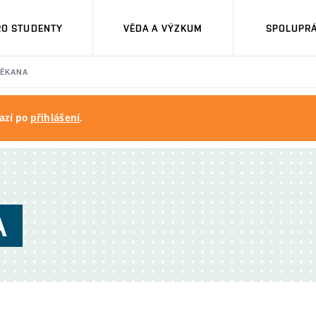
RO STUDENTY
VĚDA A VÝZKUM
SPOLUPRÁ
DĚKANA
azí po
přihlášení
.
A