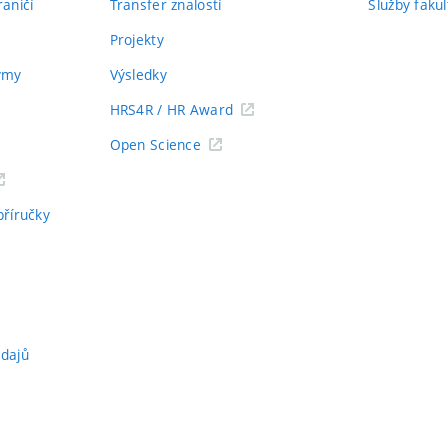
aničí
Transfer znalostí
Služby fakul
Projekty
týmy
Výsledky
HRS4R / HR Award
Open Science
příručky
údajů