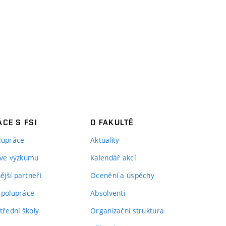
CE S FSI
O FAKULTĚ
lupráce
Aktuality
 ve výzkumu
Kalendář akcí
jší partneři
Ocenění a úspěchy
spolupráce
Absolventi
třední školy
Organizační struktura