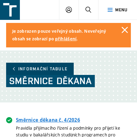
FSI
PŘIHLÁŠENÍ
HLEDAT
MENU
VUT
v
Brně
Je zobrazen pouze veřejný obsah. Neveřejný
Close
obsah se zobrazí po
přihlášení
.
INFORMAČNÍ TABULE
SMĚRNICE
DĚKANA
Směrnice děkana č. 4/2026
Pravidla přijímacího řízení a podmínky pro přijetí ke
studiu v bakalářských studijních programech pro