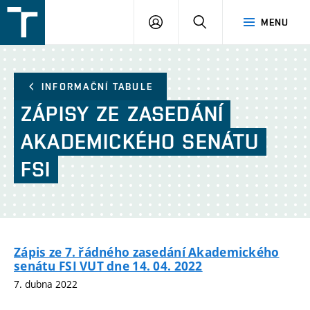
FSI
PŘIHLÁŠENÍ
HLEDAT
MENU
VUT
v
Brně
INFORMAČNÍ TABULE
ZÁPISY
ZE
ZASEDÁNÍ
AKADEMICKÉHO
SENÁTU
FSI
Zápis ze 7. řádného zasedání Akademického
senátu FSI VUT dne 14. 04. 2022
7. dubna 2022