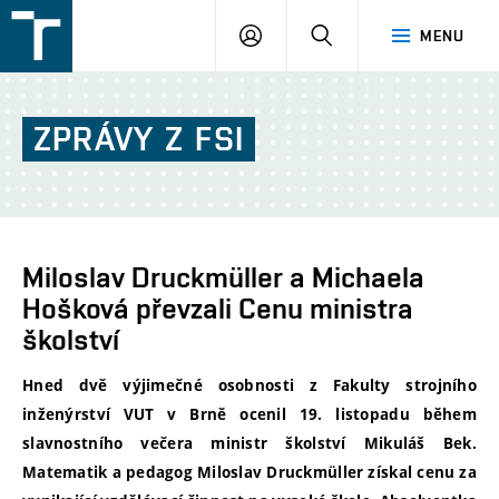
FSI
PŘIHLÁŠENÍ
HLEDAT
MENU
VUT
v
Brně
ZPRÁVY
Z
FSI
Miloslav Druckmüller a Michaela
Hošková převzali Cenu ministra
školství
Hned dvě výjimečné osobnosti z Fakulty strojního
inženýrství VUT v Brně ocenil 19. listopadu během
slavnostního večera ministr školství Mikuláš Bek.
Matematik a pedagog Miloslav Druckmüller získal cenu za