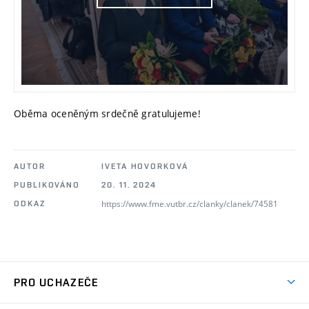
Oběma oceněným srdečně gratulujeme!
AUTOR
IVETA HOVORKOVÁ
PUBLIKOVÁNO
20. 11. 2024
https://www.fme.vutbr.cz/clanky/clanek/74581
ODKAZ
PRO UCHAZEČE