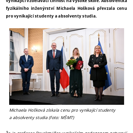
vynikající vzdělávací činnost na vysoké škole. Absolventka
fyzikálního inženýrství Michaela Hošková převzala cenu
pro vynikající studenty a absolventy studia.
Michaela Hošková získala cenu pro vynikající studenty
a absolventy studia (foto: MŠMT)