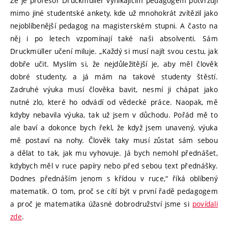
Že je profesor Druckmüller vynikajícím pedagogem potvrzují
mimo jiné studentské ankety, kde už mnohokrát zvítězil jako
nejoblíbenější pedagog na magisterském stupni. A často na
něj i po letech vzpomínají také naši absolventi. Sám
Druckmüller učení miluje. „Každý si musí najít svou cestu, jak
dobře učit. Myslím si, že nejdůležitější je, aby měl člověk
dobré studenty, a já mám na takové studenty štěstí.
Zadruhé výuka musí člověka bavit, nesmí ji chápat jako
nutné zlo, které ho odvádí od vědecké práce. Naopak, mě
kdyby nebavila výuka, tak už jsem v důchodu. Pořád mě to
ale baví a dokonce bych řekl, že když jsem unavený, výuka
mě postaví na nohy. Člověk taky musí zůstat sám sebou
a dělat to tak, jak mu vyhovuje. Já bych nemohl přednášet,
kdybych měl v ruce papíry nebo před sebou text přednášky.
Dodnes přednáším jenom s křídou v ruce,“ říká oblíbený
matematik. O tom, proč se cítí být v první řadě pedagogem
a proč je matematika úžasné dobrodružství jsme si
povídali
zde
.