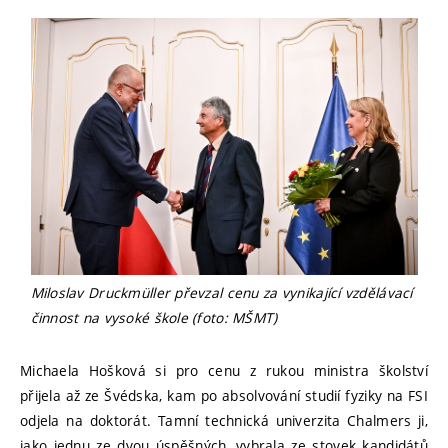
Miloslav Druckmüller převzal cenu za vynikající vzdělávací
činnost na vysoké škole (foto: MŠMT)
Michaela Hošková si pro cenu z rukou ministra školství
přijela až ze Švédska, kam po absolvování studií fyziky na FSI
odjela na doktorát. Tamní technická univerzita Chalmers ji,
jako jednu ze dvou úspěšných, vybrala ze stovek kandidátů