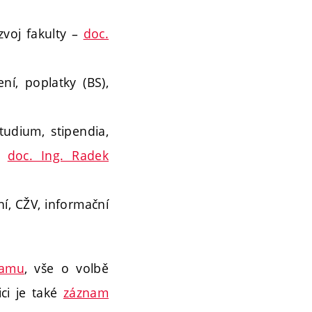
zvoj fakulty –
doc.
ní, poplatky (BS),
udium, stipendia,
 –
doc. Ing. Radek
í, CŽV, informační
ramu
, vše o volbě
ici je také
záznam