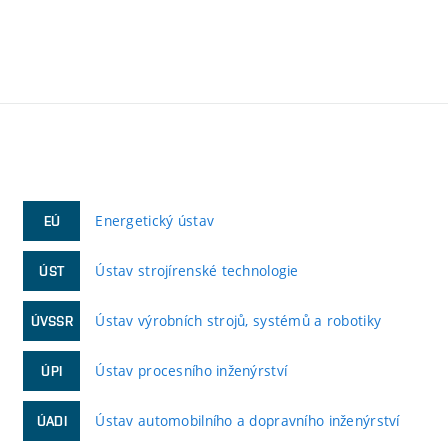
Energetický ústav
EÚ
Ústav strojírenské technologie
ÚST
Ústav výrobních strojů, systémů a robotiky
ÚVSSR
Ústav procesního inženýrství
ÚPI
Ústav automobilního a dopravního inženýrství
ÚADI