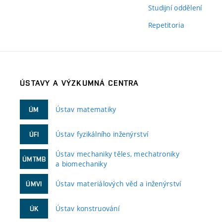
Studijní oddělení
Repetitoria
ÚSTAVY A VÝZKUMNÁ CENTRA
Ústav matematiky
ÚM
Ústav fyzikálního inženýrství
ÚFI
Ústav mechaniky těles, mechatroniky
ÚMTMB
a biomechaniky
Ústav materiálových věd a inženýrství
ÚMVI
Ústav konstruování
ÚK