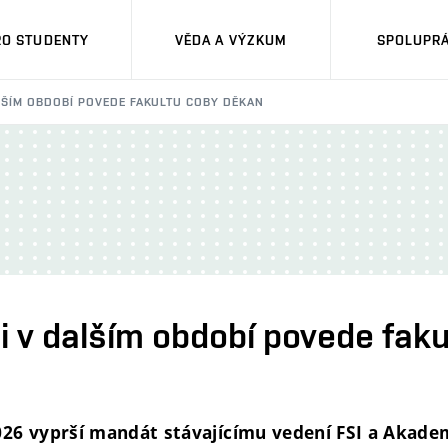
RO STUDENTY
VĚDA A VÝZKUM
SPOLUPRÁ
DALŠÍM OBDOBÍ POVEDE FAKULTU COBY DĚKAN
a i v dalším období povede fak
026 vyprší mandát stávajícímu vedení FSI a Akade