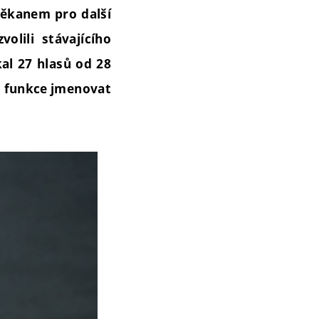
děkanem pro další
olili stávajícího
kal 27 hlasů od 28
o funkce jmenovat