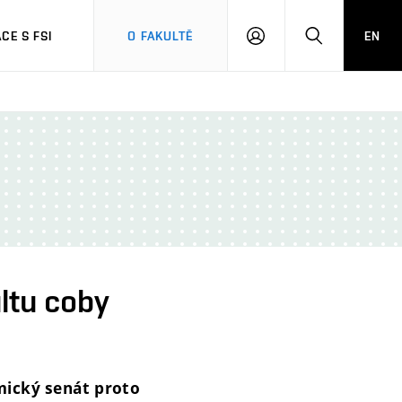
CE S FSI
O FAKULTĚ
EN
PŘIHLÁŠENÍ
HLEDAT
ultu coby
mický senát proto