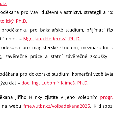
h.D.
děkana pro VaV, duševní vlastnictví, strategii a ro
tolický, Ph.D.
proděkanku pro bakalářské studium, přijímací říze
í činnost –
Mgr. Jana Hoderová, Ph.D.
roděkana pro magisterské studium, mezinárodní st
), závěrečné práce a státní závěrečné zkoušky
.
oděkana pro doktorské studium, komerční vzděláván
lýzu dat –
doc. Ing. Lubomír Klimeš, Ph.D.
ěkana Jiřího Hlinky zjistíte v jeho volebním
prog
e na webu
fme.vutbr.cz/volbadekana2025
. K dispoz