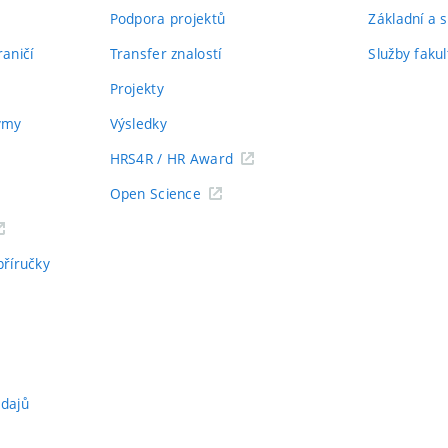
Podpora projektů
Základní a s
aničí
Transfer znalostí
Služby fakul
Projekty
týmy
Výsledky
HRS4R / HR Award
Open Science
příručky
údajů