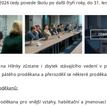
2026 tedy povede školu po další čtyři roky, do 31. l
ZOBR
na Hlinky zůstane i zbytek stávajícího vedení v 
e pátého proděkana a přerozdělí se některé proděk
oděkanů:
oděkana pro vnější vztahy, habilitační a jmenovací