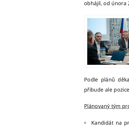
obhájil, od února 
Podle plánů děka
přibude ale pozic
Plánovaný tým pr
Kandidát na pr