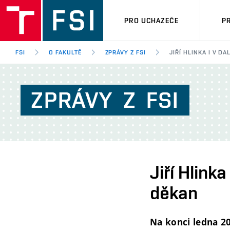
PRO UCHAZEČE
P
FSI
O FAKULTĚ
ZPRÁVY Z FSI
JIŘÍ HLINKA I V 
ZPRÁVY
Z
FSI
Jiří Hlink
děkan
Na konci ledna 2