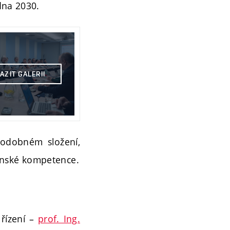
edna 2030.
AZIT GALERII
podobném složení,
anské kompetence.
 řízení –
prof. Ing.