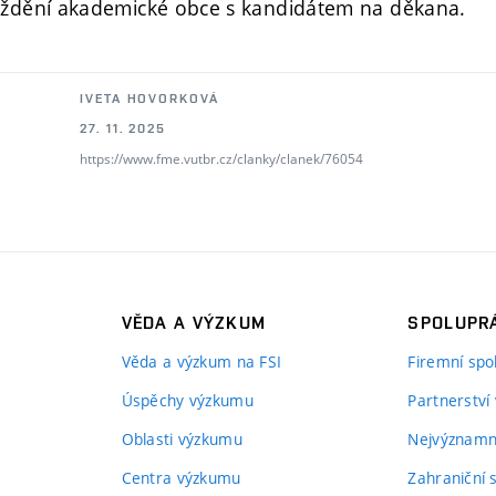
ždění akademické obce s kandidátem na děkana.
IVETA HOVORKOVÁ
27. 11. 2025
https://www.fme.vutbr.cz/clanky/clanek/76054
VĚDA A VÝZKUM
SPOLUPRÁ
Věda a výzkum na FSI
Firemní spo
Úspěchy výzkumu
Partnerství
Oblasti výzkumu
Nejvýznamně
Centra výzkumu
Zahraniční 