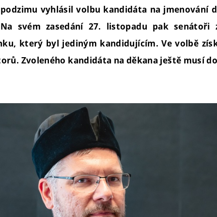
podzimu vyhlásil volbu kandidáta na jmenování 
Na svém zasedání 27. listopadu pak senátoři zv
nku, který byl jediným kandidujícím. Ve volbě zís
orů. Zvoleného kandidáta na děkana ještě musí d