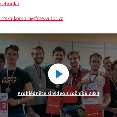
acebooku
.
entska.komora@fme.vutbr.cz
Přehrát
Prohlédněte si video z ročníku 2024