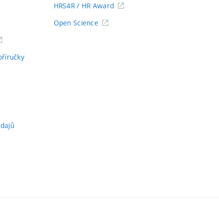
HRS4R / HR Award
Open Science
příručky
údajů