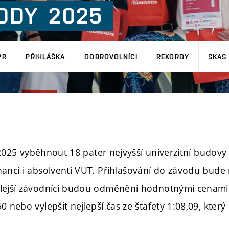
ODY
2025
PR
PŘIHLÁŠKA
DOBROVOLNÍCI
REKORDY
SKAS 
 2025 vyběhnout 18 pater nejvyšší univerzitní budovy 
nanci i absolventi VUT. Přihlašování do závodu bude
hlejší závodníci budou odměněni hodnotnými cenami
 nebo vylepšit nejlepší čas ze štafety 1:08,09, který