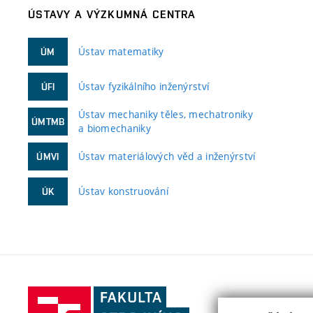
ÚSTAVY A VÝZKUMNÁ CENTRA
Ústav matematiky
ÚM
Ústav fyzikálního inženýrství
ÚFI
Ústav mechaniky těles, mechatroniky
ÚMTMB
a biomechaniky
Ústav materiálových věd a inženýrství
ÚMVI
Ústav konstruování
ÚK
Fakulta
strojního