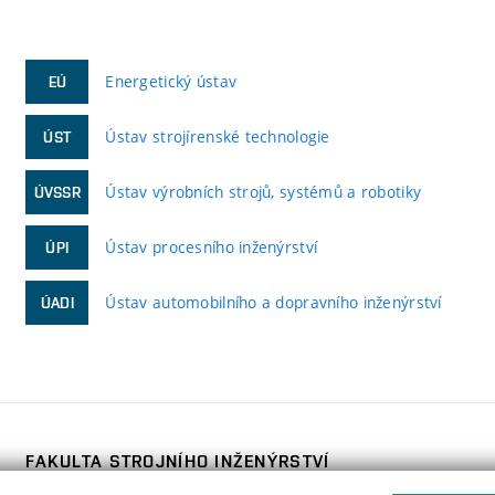
Energetický ústav
EÚ
Ústav strojírenské technologie
ÚST
Ústav výrobních strojů, systémů a robotiky
ÚVSSR
Ústav procesního inženýrství
ÚPI
Ústav automobilního a dopravního inženýrství
ÚADI
FAKULTA STROJNÍHO INŽENÝRSTVÍ
VYSOKÉ UČENÍ TECHNICKÉ V BRNĚ