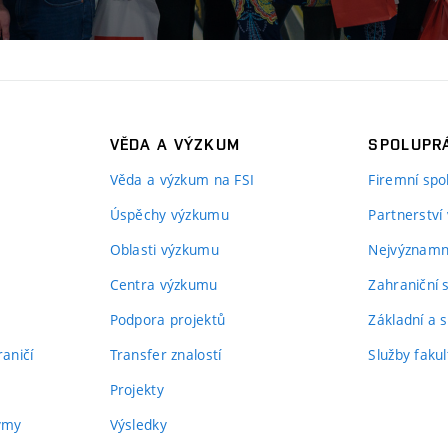
VĚDA A VÝZKUM
SPOLUPRÁ
Věda a výzkum na FSI
Firemní spo
Úspěchy výzkumu
Partnerství
Oblasti výzkumu
Nejvýznamně
Centra výzkumu
Zahraniční 
Podpora projektů
Základní a s
aničí
Transfer znalostí
Služby fakul
Projekty
týmy
Výsledky