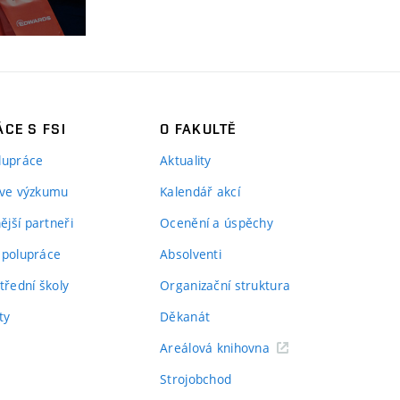
CE S FSI
O FAKULTĚ
lupráce
Aktuality
 ve výzkumu
Kalendář akcí
jší partneři
Ocenění a úspěchy
spolupráce
Absolventi
třední školy
Organizační struktura
ty
Děkanát
Areálová knihovna
Strojobchod