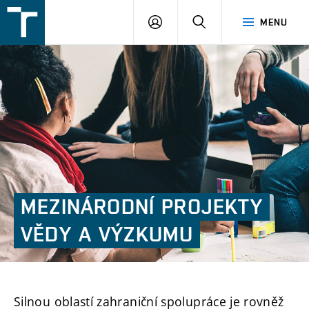
FSI
PŘIHLÁŠENÍ
HLEDAT
MENU
VUT
v
Brně
MEZINÁRODNÍ
PROJEKTY
VĚDY
A
VÝZKUMU
Silnou oblastí zahraniční spolupráce je rovněž