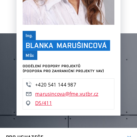
Ing.
BLANKA MARUŠINCOVÁ
MSc
ODDĚLENÍ PODPORY PROJEKTŮ
(PODPORA PRO ZAHRANIČNÍ PROJEKTY VAV)
+420 541 144 987
marusincova@fme.vutbr.cz
D5/411