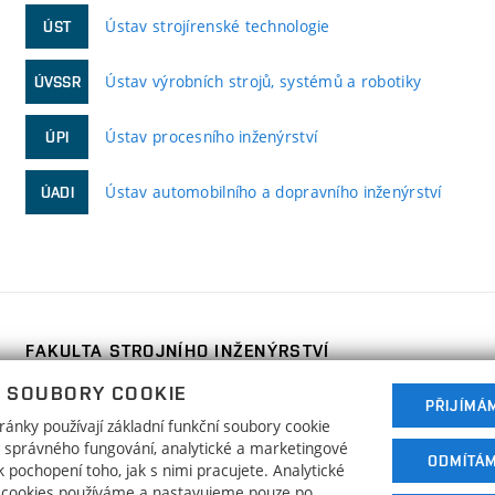
Ústav strojírenské technologie
ÚST
Ústav výrobních strojů, systémů a robotiky
ÚVSSR
Ústav procesního inženýrství
ÚPI
Ústav automobilního a dopravního inženýrství
ÚADI
FAKULTA STROJNÍHO INŽENÝRSTVÍ
VYSOKÉ UČENÍ TECHNICKÉ V BRNĚ
 SOUBORY COOKIE
Technická 2896/2
PŘIJÍMÁ
www.fme.vutbr.cz
ánky používají základní funkční soubory cookie
616 69 Brno
info@fme.vutbr.cz
ho správného fungování, analytické a marketingové
ODMÍTÁ
 pochopení toho, jak s nimi pracujete. Analytické
 cookies používáme a nastavujeme pouze po