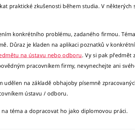
skat praktické zkušenosti během studia. V některých 
ením konkrétního problému, zadaného firmou. Téma s
rmě. Důraz je kladen na aplikaci poznatků v konkré
edmětu na ústavu nebo odboru
. Vy si pak předmět 
odpovědným pracovníkem firmy, nevynechejte ani své
 vám udělen na základě obhajoby písemně zpracovanýc
ovníkem ústavu / odboru.
na téma a dopracovat ho jako diplomovou práci.