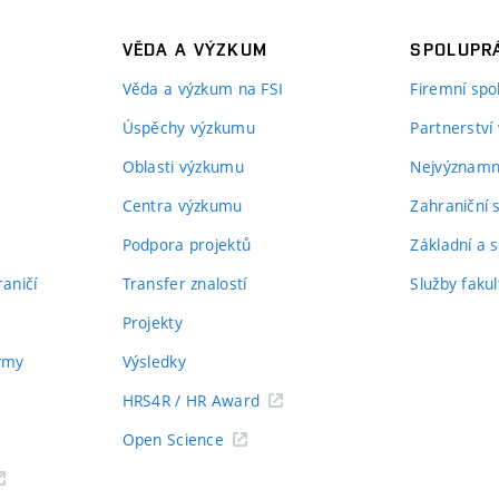
VĚDA A VÝZKUM
SPOLUPRÁ
Věda a výzkum na FSI
Firemní spo
Úspěchy výzkumu
Partnerství
Oblasti výzkumu
Nejvýznamně
Centra výzkumu
Zahraniční 
Podpora projektů
Základní a s
aničí
Transfer znalostí
Služby fakul
Projekty
týmy
Výsledky
HRS4R / HR Award
Open Science