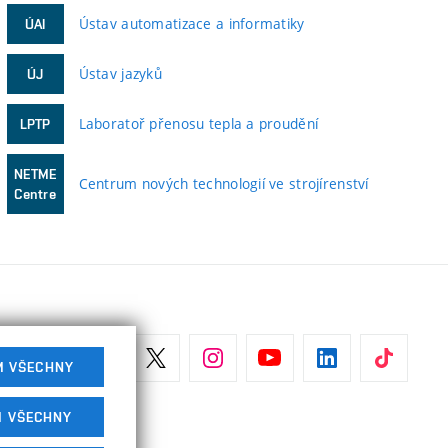
Ústav automatizace a informatiky
ÚAI
Ústav jazyků
ÚJ
Laboratoř přenosu tepla a proudění
LPTP
NETME
Centrum nových technologií ve strojírenství
Centre
M VŠECHNY
M VŠECHNY