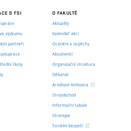
CE S FSI
O FAKULTĚ
lupráce
Aktuality
 ve výzkumu
Kalendář akcí
jší partneři
Ocenění a úspěchy
spolupráce
Absolventi
třední školy
Organizační struktura
ty
Děkanát
Areálová knihovna
Strojobchod
Informační tabule
Strategie
Sociální bezpečí