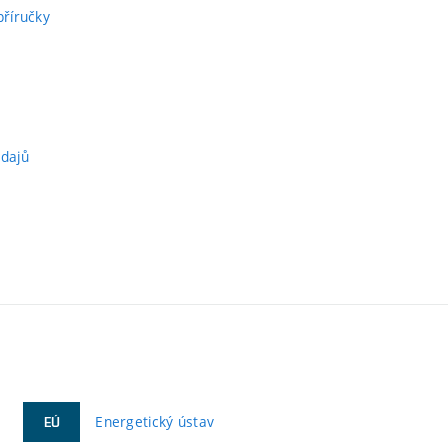
příručky
údajů
Energetický ústav
EÚ