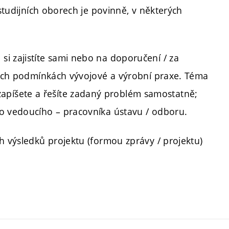
studijních oborech je povinně, v některých
i zajistíte sami nebo na doporučení / za
tních podmínkách vývojové a výrobní praxe. Téma
zapíšete a řešíte zadaný problém samostatně;
ho vedoucího – pracovníka ústavu / odboru.
h výsledků projektu (formou zprávy / projektu)