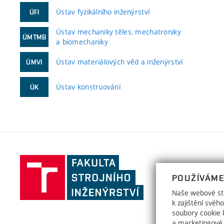
Ústav fyzikálního inženýrství
ÚFI
Ústav mechaniky těles, mechatroniky
ÚMTMB
a biomechaniky
Ústav materiálových věd a inženýrství
ÚMVI
Ústav konstruování
ÚK
Fakulta
strojního
POUŽÍVÁME
inženýrství,
Naše webové str
Vysoké
k zajištění své
učení
soubory cookie k
a marketingové
technické