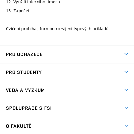
12. Využití interního timeru.
13. Zápočet.
Cvičení probíhají formou rozvíjení typových příkladů.
PRO UCHAZEČE
Studuj strojní inženýrství
PRO STUDENTY
Nabídka studia
Předměty
Ambasadoři studia
VĚDA A VÝZKUM
Studijní programy
Přijímačky
Věda a výzkum na FSI
Studijní předpisy
SPOLUPRÁCE S FSI
Zápisy
Úspěchy výzkumu
Časový plán studia
Často kladené dotazy
Firemní spolupráce
Oblasti výzkumu
O FAKULTĚ
Pro prváky
Dny otevřených dveří
Partnerství ve výzkumu