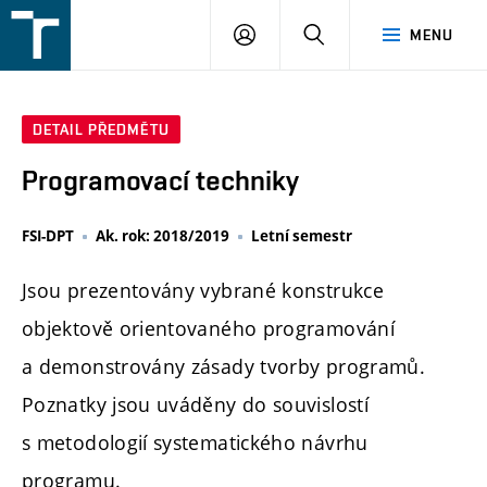
FSI
PŘIHLÁŠENÍ
HLEDAT
MENU
VUT
v
Brně
DETAIL PŘEDMĚTU
Programovací techniky
FSI-DPT
Ak. rok: 2018/2019
Letní semestr
Jsou prezentovány vybrané konstrukce
objektově orientovaného programování
a demonstrovány zásady tvorby programů.
Poznatky jsou uváděny do souvislostí
s metodologií systematického návrhu
programu.