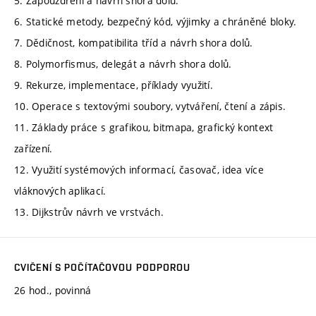
5. Zapouzdření a návrh shora dolů.
6. Statické metody, bezpečný kód, výjimky a chráněné bloky.
7. Dědičnost, kompatibilita tříd a návrh shora dolů.
8. Polymorfismus, delegát a návrh shora dolů.
9. Rekurze, implementace, příklady využití.
10. Operace s textovými soubory, vytváření, čtení a zápis.
11. Základy práce s grafikou, bitmapa, grafický kontext
zařízení.
12. Využití systémových informací, časovač, idea více
vláknových aplikací.
13. Dijkstrův návrh ve vrstvách.
CVIČENÍ S POČÍTAČOVOU PODPOROU
26 hod., povinná