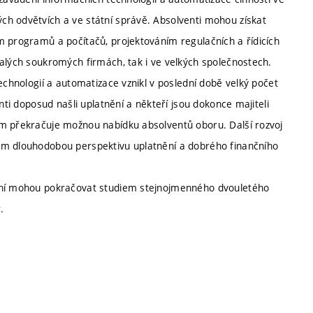
ch odvětvích a ve státní správě. Absolventi mohou získat
m programů a počítačů, projektováním regulačních a řídicích
malých soukromých firmách, tak i ve velkých společnostech.
echnologií a automatizace vznikl v poslední době velký počet
nti doposud našli uplatnění a někteří jsou dokonce majiteli
em překračuje možnou nabídku absolventů oboru. Další rozvoj
ům dlouhodobou perspektivu uplatnění a dobrého finančního
zení mohou pokračovat studiem stejnojmenného dvouletého
.