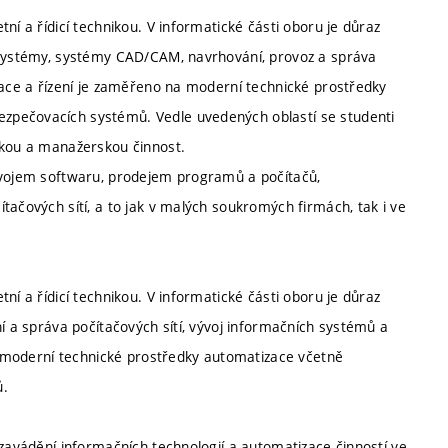
ní a řídicí technikou. V informatické části oboru je důraz
é systémy, systémy CAD/CAM, navrhování, provoz a správa
zace a řízení je zaměřeno na moderní technické prostředky
zpečovacích systémů. Vedle uvedených oblastí se studenti
skou a manažerskou činnost.
vývojem softwaru, prodejem programů a počítačů,
tačových sítí, a to jak v malých soukromých firmách, tak i ve
ní a řídicí technikou. V informatické části oboru je důraz
ní a správa počítačových sítí, vývoj informačních systémů a
ou moderní technické prostředky automatizace včetně
ů.
 zavádění informačních technologií a automatizace činností ve