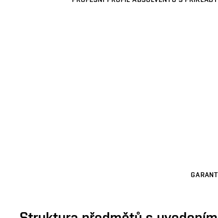
GARANT
Struktura předmětů s uvedením E