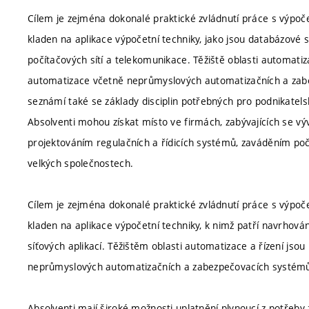
Cílem je zejména dokonalé praktické zvládnutí práce s výpočet
kladen na aplikace výpočetní techniky, jako jsou databázov
počítačových sítí a telekomunikace. Těžiště oblasti automati
automatizace včetně neprůmyslových automatizačních a zabe
seznámí také se základy disciplin potřebných pro podnikatel
Absolventi mohou získat místo ve firmách, zabývajících se 
projektováním regulačních a řídicích systémů, zaváděním počí
velkých společnostech.
Cílem je zejména dokonalé praktické zvládnutí práce s výpočet
kladen na aplikace výpočetní techniky, k nimž patří navrhová
síťových aplikací. Těžištěm oblasti automatizace a řízení js
neprůmyslových automatizačních a zabezpečovacích systém
Absolventi mají široké možnosti uplatnění plynoucí z potřeby