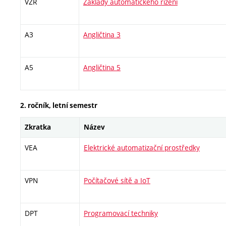
VZR
Základy automatického řízení
A3
Angličtina 3
A5
Angličtina 5
2. ročník, letní semestr
Zkratka
Název
VEA
Elektrické automatizační prostředky
VPN
Počítačové sítě a IoT
DPT
Programovací techniky