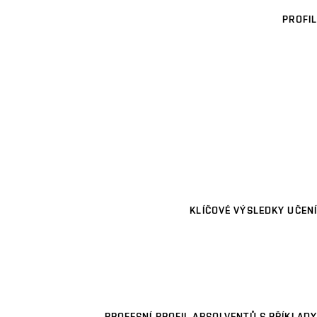
PROFIL
KLÍČOVÉ VÝSLEDKY UČENÍ
PROFESNÍ PROFIL ABSOLVENTŮ S PŘÍKLADY