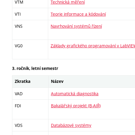
VTM
Technická měření
VTI
Teorie informace a kódování
VNS
Navrhování systémů řízení
VG0
Základy grafického programování v LabVIE
3. ročník, letní semestr
Zkratka
Název
VAD
Automatická diagnostika
FDI
Bakalářský projekt (B-AIŘ)
VDS
Databázové systémy