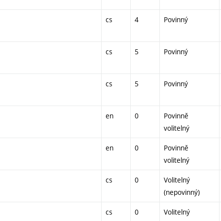
cs
4
Povinný
cs
5
Povinný
cs
5
Povinný
en
0
Povinně
volitelný
en
0
Povinně
volitelný
cs
0
Volitelný
(nepovinný)
cs
0
Volitelný