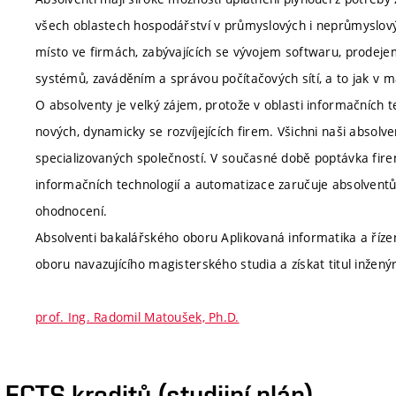
všech oblastech hospodářství v průmyslových i neprůmyslový
místo ve firmách, zabývajících se vývojem softwaru, prodeje
systémů, zaváděním a správou počítačových sítí, a to jak v 
O absolventy je velký zájem, protože v oblasti informačních t
nových, dynamicky se rozvíjejících firem. Všichni naši absolve
specializovaných společností. V současné době poptávka fir
informačních technologií a automatizace zaručuje absolvent
ohodnocení.
Absolventi bakalářského oboru Aplikovaná informatika a ří
oboru navazujícího magisterského studia a získat titul inženýr
prof. Ing. Radomil Matoušek, Ph.D.
CTS kreditů (studijní plán)