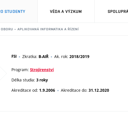
RO STUDENTY
VĚDA A VÝZKUM
SPOLUPRÁ
L OBORU – APLIKOVANÁ INFORMATIKA A ŘÍZENÍ
FSI
Zkratka:
Ak. rok:
B-AIŘ
2018/2019
Program:
Strojírenství
Délka studia:
3 roky
Akreditace od:
Akreditace do:
1.9.2006
31.12.2020