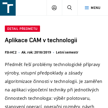
FSI
PŘIHLÁŠENÍ
HLEDAT
MENU
VUT
v
Brně
DETAIL PŘEDMĚTU
Aplikace CAM v technologii
FSI-HC2
Ak. rok: 2018/2019
Letní semestr
Předmět řeší problémy technologické přípravy
výroby, vstupní předpoklady a zásady
algoritmizace činnosti v technologii. Je zaměřen
na aplikaci výpočetní techniky při jednotlivých
činnostech technologa: výběr polotovaru,
stanovení operací, operačni rozměry, návrh