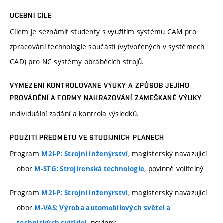
UČEBNÍ CÍLE
Cílem je seznámit studenty s využitím systému CAM pro
zpracování technologie součástí (vytvořených v systémech
CAD) pro NC systémy obráběcích strojů.
VYMEZENÍ KONTROLOVANÉ VÝUKY A ZPŮSOB JEJÍHO
PROVÁDĚNÍ A FORMY NAHRAZOVÁNÍ ZAMEŠKANÉ VÝUKY
Individuální zadání a kontrola výsledků.
POUŽITÍ PŘEDMĚTU VE STUDIJNÍCH PLÁNECH
Program
, magisterský navazující
M2I-P: Strojní inženýrství
obor
, povinně volitelný
M-STG: Strojírenská technologie
Program
, magisterský navazující
M2I-P: Strojní inženýrství
obor
M-VAS: Výroba automobilových světel a
, povinný
technických svítidel