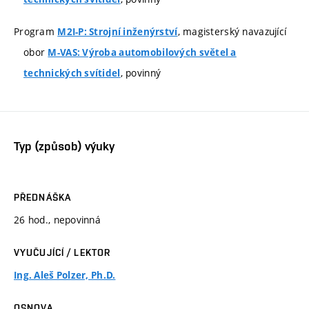
Program
, magisterský navazující
M2I-P: Strojní inženýrství
obor
M-VAS: Výroba automobilových světel a
, povinný
technických svítidel
Typ (způsob) výuky
PŘEDNÁŠKA
26 hod., nepovinná
VYUČUJÍCÍ / LEKTOR
Ing. Aleš Polzer, Ph.D.
OSNOVA