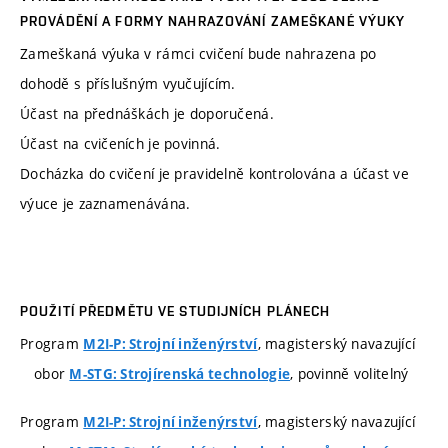
PROVÁDĚNÍ A FORMY NAHRAZOVÁNÍ ZAMEŠKANÉ VÝUKY
Zameškaná výuka v rámci cvičení bude nahrazena po
dohodě s příslušným vyučujícím.
Účast na přednáškách je doporučená.
Účast na cvičeních je povinná.
Docházka do cvičení je pravidelně kontrolována a účast ve
výuce je zaznamenávána.
POUŽITÍ PŘEDMĚTU VE STUDIJNÍCH PLÁNECH
Program
, magisterský navazující
M2I-P: Strojní inženýrství
obor
, povinně volitelný
M-STG: Strojírenská technologie
Program
, magisterský navazující
M2I-P: Strojní inženýrství