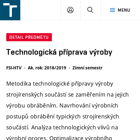
FSI
PŘIHLÁŠENÍ
HLEDAT
MENU
VUT
v
Brně
DETAIL PŘEDMĚTU
Technologická příprava výroby
FSI-HTV
Ak. rok: 2018/2019
Zimní semestr
Metodika technologické přípravy výroby
strojírenských součástí se zaměřením na jejich
výrobu obráběním. Navrhování výrobních
postupů obrábění typických strojírenských
součástí. Analýza technologických vlivů na
výrobní proces. Optimalizace výrobního