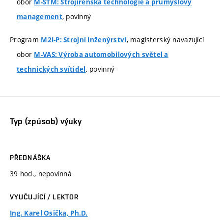
obor
M-STM: Strojírenská technologie a průmyslový
, povinný
management
Program
, magisterský navazující
M2I-P: Strojní inženýrství
obor
M-VAS: Výroba automobilových světel a
, povinný
technických svítidel
Typ (způsob) výuky
PŘEDNÁŠKA
39 hod., nepovinná
VYUČUJÍCÍ / LEKTOR
Ing. Karel Osička, Ph.D.