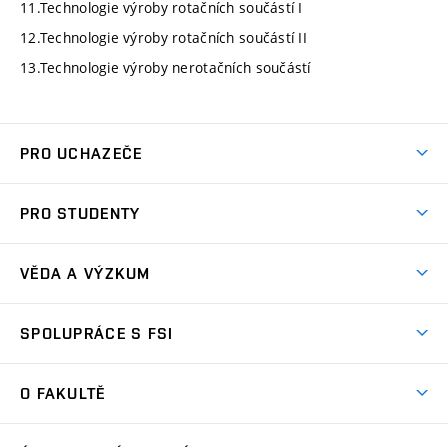
11.Technologie výroby rotačních součástí I
12.Technologie výroby rotačních součástí II
13.Technologie výroby nerotačních součástí
PRO UCHAZEČE
Studuj strojní inženýrství
PRO STUDENTY
Nabídka studia
Předměty
Ambasadoři studia
VĚDA A VÝZKUM
Studijní programy
Přijímačky
Věda a výzkum na FSI
Studijní předpisy
SPOLUPRÁCE S FSI
Zápisy
Úspěchy výzkumu
Časový plán studia
Často kladené dotazy
Firemní spolupráce
Oblasti výzkumu
O FAKULTĚ
Pro prváky
Dny otevřených dveří
Partnerství ve výzkumu
Centra výzkumu
Studium a stáže v zahraničí
Aktuality
Mobilní aplikace
Nejvýznamnější partneři