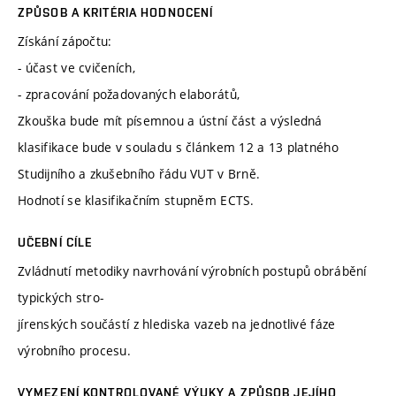
ZPŮSOB A KRITÉRIA HODNOCENÍ
Získání zápočtu:
- účast ve cvičeních,
- zpracování požadovaných elaborátů,
Zkouška bude mít písemnou a ústní část a výsledná
klasifikace bude v souladu s článkem 12 a 13 platného
Studijního a zkušebního řádu VUT v Brně.
Hodnotí se klasifikačním stupněm ECTS.
UČEBNÍ CÍLE
Zvládnutí metodiky navrhování výrobních postupů obrábění
typických stro-
jírenských součástí z hlediska vazeb na jednotlivé fáze
výrobního procesu.
VYMEZENÍ KONTROLOVANÉ VÝUKY A ZPŮSOB JEJÍHO