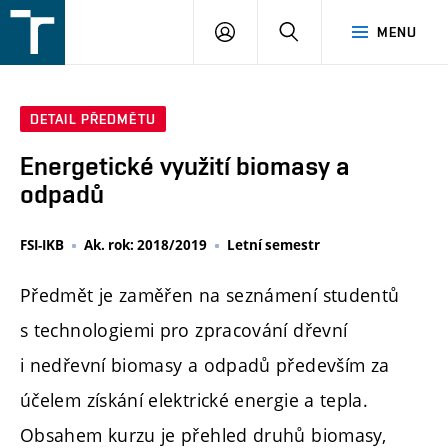
FSI
PŘIHLÁŠENÍ
HLEDAT
MENU
VUT
v
Brně
DETAIL PŘEDMĚTU
Energetické využití biomasy a
odpadů
FSI-IKB
Ak. rok: 2018/2019
Letní semestr
Předmět je zaměřen na seznámení studentů
s technologiemi pro zpracování dřevní
i nedřevní biomasy a odpadů především za
účelem získání elektrické energie a tepla.
Obsahem kurzu je přehled druhů biomasy,