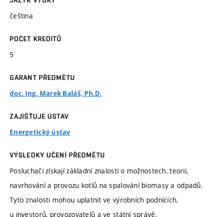
JAZYK VÝUKY
čeština
POČET KREDITŮ
5
GARANT PŘEDMĚTU
doc. Ing. Marek Baláš, Ph.D.
ZAJIŠŤUJE ÚSTAV
Energetický ústav
VÝSLEDKY UČENÍ PŘEDMĚTU
Posluchači získají základní znalosti o možnostech, teorii,
navrhování a provozu kotlů na spalování biomasy a odpadů.
Tyto znalosti mohou uplatnit ve výrobních podnicích,
u investorů, provozovatelů a ve státní správě.