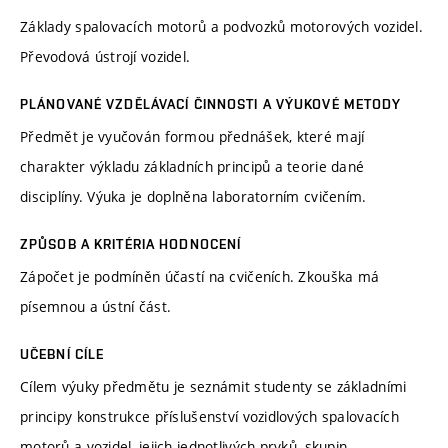
Základy spalovacích motorů a podvozků motorových vozidel.
Převodová ústrojí vozidel.
PLÁNOVANÉ VZDĚLÁVACÍ ČINNOSTI A VÝUKOVÉ METODY
Předmět je vyučován formou přednášek, které mají
charakter výkladu základních principů a teorie dané
disciplíny. Výuka je doplněna laboratorním cvičením.
ZPŮSOB A KRITÉRIA HODNOCENÍ
Zápočet je podmíněn účastí na cvičeních. Zkouška má
písemnou a ústní část.
UČEBNÍ CÍLE
Cílem výuky předmětu je seznámit studenty se základními
principy konstrukce příslušenství vozidlových spalovacích
motorů a vozidel, jejich jednotlivých prvků, skupin