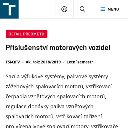
FSI
PŘIHLÁŠENÍ
HLEDAT
MENU
VUT
v
Brně
DETAIL PŘEDMĚTU
Příslušenství motorových vozidel
FSI-QPV
Ak. rok: 2018/2019
Letní semestr
Sací a výfukové systémy, palivové systémy
zážehových spalovacích motorů, vstřikovací
čerpadla vznětových spalovacích motorů,
regulace dodávky paliva vznětových
spalovacích motorů, vstřikovací zařízení
pro vícepalivové spalovací motory, vstřikovače.