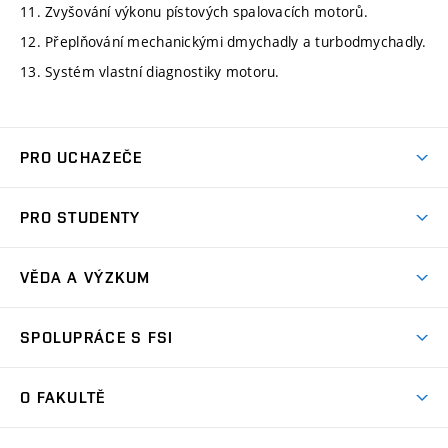
11. Zvyšování výkonu pístových spalovacích motorů.
12. Přeplňování mechanickými dmychadly a turbodmychadly.
13. Systém vlastní diagnostiky motoru.
PRO UCHAZEČE
Studuj strojní inženýrství
PRO STUDENTY
Nabídka studia
Předměty
Ambasadoři studia
VĚDA A VÝZKUM
Studijní programy
Přijímačky
Věda a výzkum na FSI
Studijní předpisy
SPOLUPRÁCE S FSI
Zápisy
Úspěchy výzkumu
Časový plán studia
Často kladené dotazy
Firemní spolupráce
Oblasti výzkumu
O FAKULTĚ
Pro prváky
Dny otevřených dveří
Partnerství ve výzkumu
Centra výzkumu
Studium a stáže v zahraničí
Aktuality
Mobilní aplikace