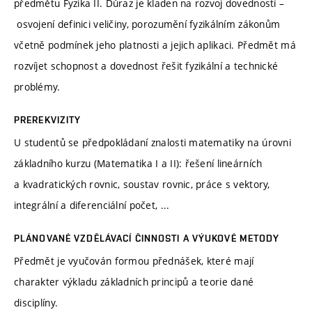
předmětu Fyzika II. Důraz je kladen na rozvoj dovedností –
osvojení definici veličiny, porozumění fyzikálním zákonům
včetně podmínek jeho platnosti a jejich aplikaci. Předmět má
rozvíjet schopnost a dovednost řešit fyzikální a technické
problémy.
PREREKVIZITY
U studentů se předpokládaní znalosti matematiky na úrovni
základního kurzu (Matematika I a II): řešení lineárních
a kvadratických rovnic, soustav rovnic, práce s vektory,
integrální a diferenciální počet, ...
PLÁNOVANÉ VZDĚLÁVACÍ ČINNOSTI A VÝUKOVÉ METODY
Předmět je vyučován formou přednášek, které mají
charakter výkladu základních principů a teorie dané
disciplíny.