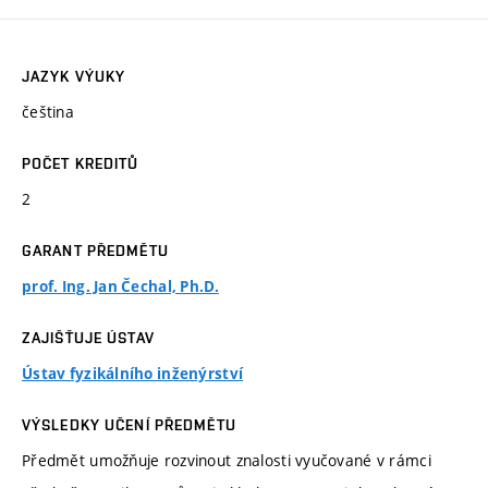
JAZYK VÝUKY
čeština
POČET KREDITŮ
2
GARANT PŘEDMĚTU
prof. Ing. Jan Čechal, Ph.D.
ZAJIŠŤUJE ÚSTAV
Ústav fyzikálního inženýrství
VÝSLEDKY UČENÍ PŘEDMĚTU
Předmět umožňuje rozvinout znalosti vyučované v rámci