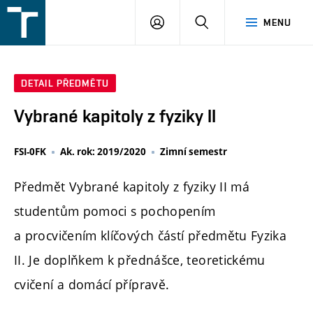
FSI
PŘIHLÁŠENÍ
HLEDAT
MENU
VUT
v
Brně
DETAIL PŘEDMĚTU
Vybrané kapitoly z fyziky II
FSI-0FK
Ak. rok: 2019/2020
Zimní semestr
Předmět Vybrané kapitoly z fyziky II má
studentům pomoci s pochopením
a procvičením klíčových částí předmětu Fyzika
II. Je doplňkem k přednášce, teoretickému
cvičení a domácí přípravě.