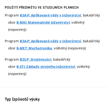
POUŽITÍ PŘEDMĚTU VE STUDIJNÍCH PLÁNECH
Program
, bakalářský
B3A-P: Aplikované vědy v inženýrství
obor
, volitelný
B-MAI: Matematické inženýrství
(nepovinný)
Program
, bakalářský
B3A-P: Aplikované vědy v inženýrství
obor
, volitelný (nepovinný)
B-MET: Mechatronika
Program
, bakalářský
B3S-P: Strojírenství
obor
, volitelný
B-STI: Základy strojního inženýrství
(nepovinný)
Typ (způsob) výuky