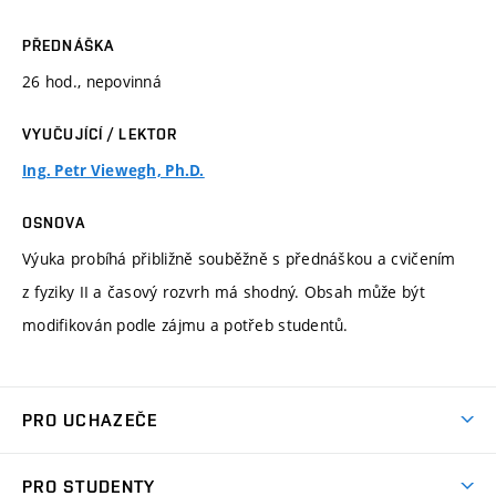
PŘEDNÁŠKA
26 hod., nepovinná
VYUČUJÍCÍ / LEKTOR
Ing. Petr Viewegh, Ph.D.
OSNOVA
Výuka probíhá přibližně souběžně s přednáškou a cvičením
z fyziky II a časový rozvrh má shodný. Obsah může být
modifikován podle zájmu a potřeb studentů.
PRO UCHAZEČE
Studuj strojní inženýrství
PRO STUDENTY