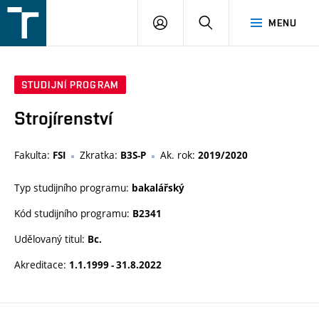
FSI
PŘIHLÁŠENÍ
HLEDAT
MENU
VUT
v
Brně
STUDIJNÍ PROGRAM
Strojírenství
Fakulta:
Zkratka:
Ak. rok:
FSI
B3S-P
2019/2020
Typ studijního programu:
bakalářský
Kód studijního programu:
B2341
Udělovaný titul:
Bc.
Akreditace:
1.1.1999 - 31.8.2022