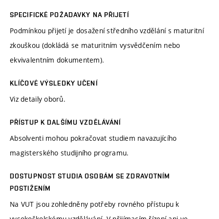
SPECIFICKÉ POŽADAVKY NA PŘIJETÍ
Podmínkou přijetí je dosažení středního vzdělání s maturitní
zkouškou (dokládá se maturitním vysvědčením nebo
ekvivalentním dokumentem).
KLÍČOVÉ VÝSLEDKY UČENÍ
Viz detaily oborů.
PŘÍSTUP K DALŠÍMU VZDĚLÁVÁNÍ
Absolventi mohou pokračovat studiem navazujícího
magisterského studijního programu.
DOSTUPNOST STUDIA OSOBÁM SE ZDRAVOTNÍM
POSTIŽENÍM
Na VUT jsou zohledněny potřeby rovného přístupu k
vysokoškolskému vzdělávání. V přijímacím řízení ani ve