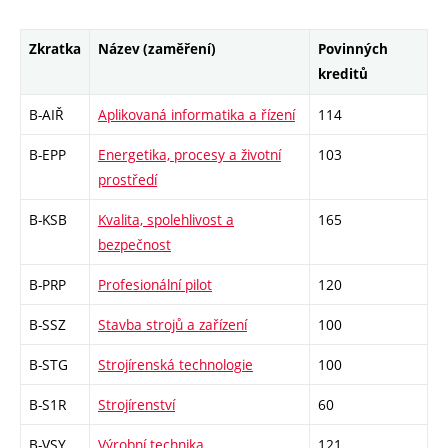
Zkratka
Název (zaměření)
Povinných
kreditů
B-AIŘ
Aplikovaná informatika a řízení
114
B-EPP
Energetika, procesy a životní
103
prostředí
B-KSB
Kvalita, spolehlivost a
165
bezpečnost
B-PRP
Profesionální pilot
120
B-SSZ
Stavba strojů a zařízení
100
B-STG
Strojírenská technologie
100
B-S1R
Strojírenství
60
B-VSY
Výrobní technika
121