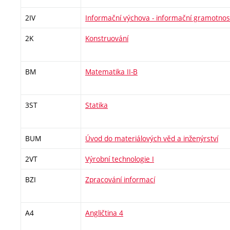
2IV
Informační výchova - informační gramotnos
2K
Konstruování
BM
Matematika II-B
3ST
Statika
BUM
Úvod do materiálových věd a inženýrství
2VT
Výrobní technologie I
BZI
Zpracování informací
A4
Angličtina 4