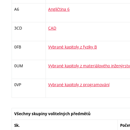
A6
Angličtina 6
3CD
CAD
0FB
Vybrané kapitoly z fyziky B
0UM
Vybrané kapitoly z materiálového inženýrstv
0VP
Vybrané kapitoly z programování
Všechny skupiny volitelných předmětů
Sk.
Poče