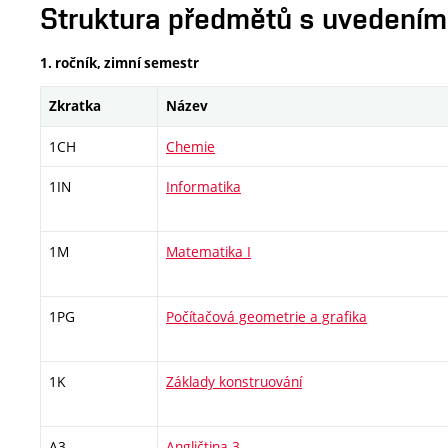
Struktura předmětů s uvedením E
1. ročník, zimní semestr
Zkratka
Název
1CH
Chemie
1IN
Informatika
1M
Matematika I
1PG
Počítačová geometrie a grafika
1K
Základy konstruování
A3
Angličtina 3