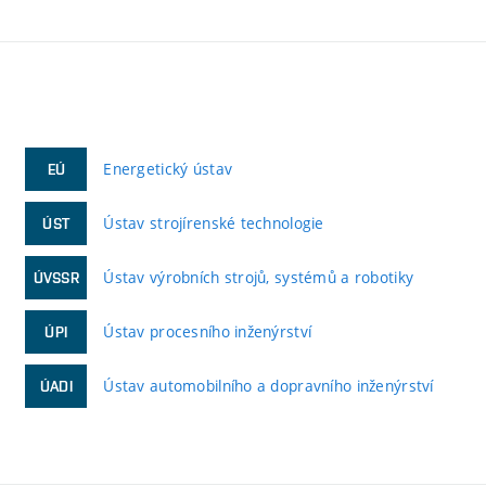
Energetický ústav
EÚ
Ústav strojírenské technologie
ÚST
Ústav výrobních strojů, systémů a robotiky
ÚVSSR
Ústav procesního inženýrství
ÚPI
Ústav automobilního a dopravního inženýrství
ÚADI