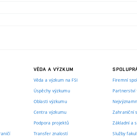
VĚDA A VÝZKUM
SPOLUPRÁ
Věda a výzkum na FSI
Firemní spo
Úspěchy výzkumu
Partnerství
Oblasti výzkumu
Nejvýznamně
Centra výzkumu
Zahraniční 
Podpora projektů
Základní a s
aničí
Transfer znalostí
Služby fakul