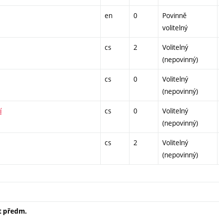
en
0
Povinně
volitelný
cs
2
Volitelný
(nepovinný)
cs
0
Volitelný
(nepovinný)
í
cs
0
Volitelný
(nepovinný)
cs
2
Volitelný
(nepovinný)
t předm.