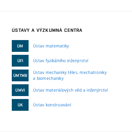
ÚSTAVY A VÝZKUMNÁ CENTRA
Ústav matematiky
ÚM
Ústav fyzikálního inženýrství
ÚFI
Ústav mechaniky těles, mechatroniky
ÚMTMB
a biomechaniky
Ústav materiálových věd a inženýrství
ÚMVI
Ústav konstruování
ÚK