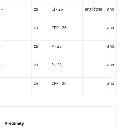
-
zá
Cj - 26
angličtina
ano
-
zá
CPP - 26
ano
-
zá
P - 26
ano
-
zá
P - 26
ano
-
zá
CPP - 26
ano
Předměty