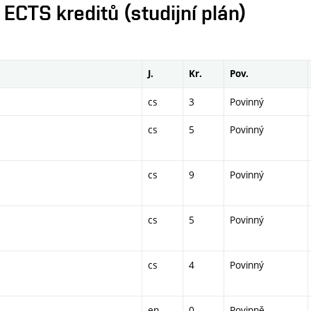
CTS kreditů (studijní plán)
J.
Kr.
Pov.
cs
3
Povinný
cs
5
Povinný
cs
9
Povinný
cs
5
Povinný
cs
4
Povinný
en
0
Povinně