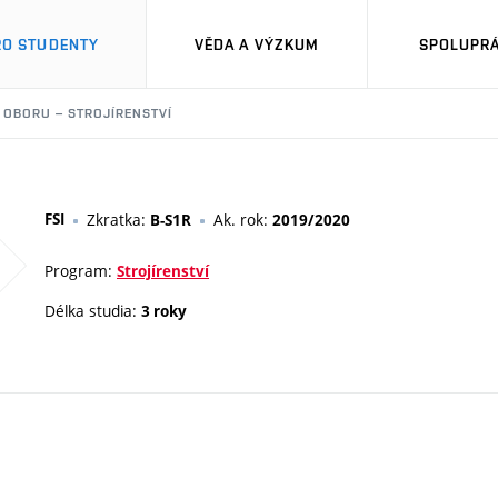
RO STUDENTY
VĚDA A VÝZKUM
SPOLUPRÁ
L OBORU – STROJÍRENSTVÍ
FSI
Zkratka:
Ak. rok:
B-S1R
2019/2020
Program:
Strojírenství
Délka studia:
3 roky