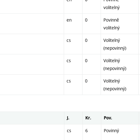
volitelný
en
0
Povinně
volitelný
cs
0
Volitelný
(nepovinný)
cs
0
Volitelný
(nepovinný)
cs
0
Volitelný
(nepovinný)
J.
Kr.
Pov.
cs
6
Povinný