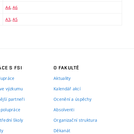
A4
,
A6
A3
,
A5
CE S FSI
O FAKULTĚ
lupráce
Aktuality
 ve výzkumu
Kalendář akcí
jší partneři
Ocenění a úspěchy
spolupráce
Absolventi
třední školy
Organizační struktura
ty
Děkanát