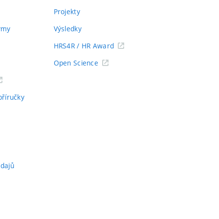
Projekty
týmy
Výsledky
HRS4R / HR Award
Open Science
příručky
údajů