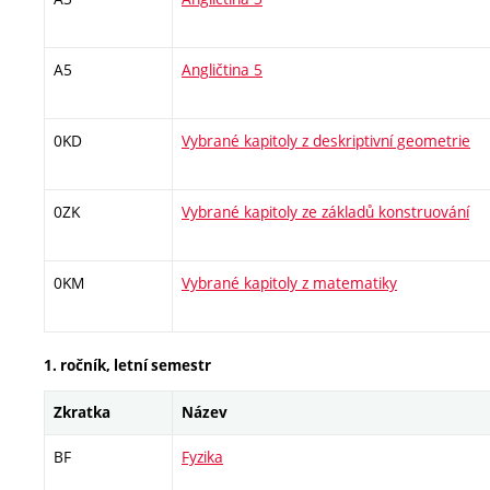
A5
Angličtina 5
0KD
Vybrané kapitoly z deskriptivní geometrie
0ZK
Vybrané kapitoly ze základů konstruování
0KM
Vybrané kapitoly z matematiky
1. ročník, letní semestr
Zkratka
Název
BF
Fyzika