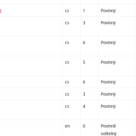
t
cs
1
Povinný
cs
3
Povinný
cs
6
Povinný
cs
5
Povinný
cs
6
Povinný
cs
3
Povinný
cs
4
Povinný
en
0
Povinně
volitelný