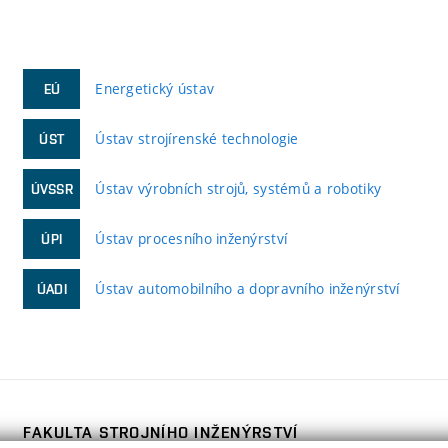
Energetický ústav
EÚ
Ústav strojírenské technologie
ÚST
Ústav výrobních strojů, systémů a robotiky
ÚVSSR
Ústav procesního inženýrství
ÚPI
Ústav automobilního a dopravního inženýrství
ÚADI
FAKULTA STROJNÍHO INŽENÝRSTVÍ