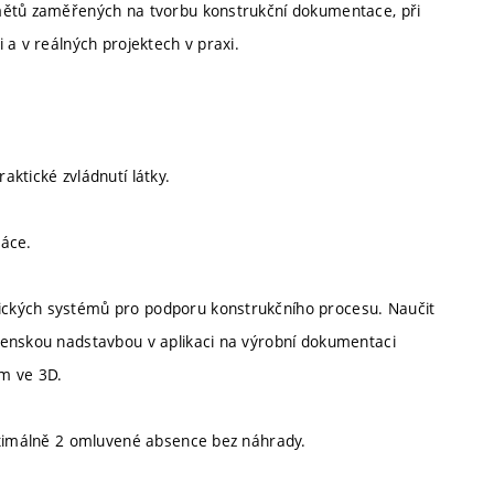
dmětů zaměřených na tvorbu konstrukční dokumentace, při
 a v reálných projektech v praxi.
ktické zvládnutí látky.
ráce.
ických systémů pro podporu konstrukčního procesu. Naučit
renskou nadstavbou v aplikaci na výrobní dokumentaci
ím ve 3D.
maximálně 2 omluvené absence bez náhrady.