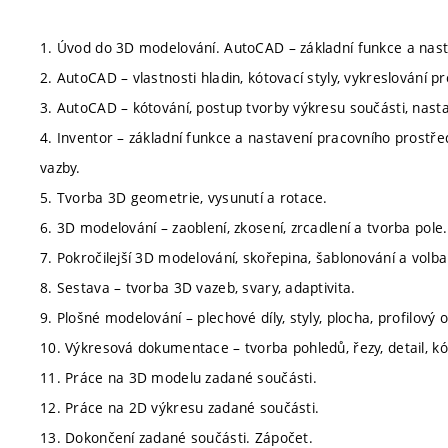
1. Úvod do 3D modelování. AutoCAD – základní funkce a nast
2. AutoCAD – vlastnosti hladin, kótovací styly, vykreslování pro
3. AutoCAD – kótování, postup tvorby výkresu součásti, nast
4. Inventor – základní funkce a nastavení pracovního prostře
vazby.
5. Tvorba 3D geometrie, vysunutí a rotace.
6. 3D modelování – zaoblení, zkosení, zrcadlení a tvorba pole.
7. Pokročilejší 3D modelování, skořepina, šablonování a volba
8. Sestava – tvorba 3D vazeb, svary, adaptivita.
9. Plošné modelování – plechové díly, styly, plocha, profilový 
10. Výkresová dokumentace – tvorba pohledů, řezy, detail, kó
11. Práce na 3D modelu zadané součásti.
12. Práce na 2D výkresu zadané součásti.
13. Dokončení zadané součásti. Zápočet.