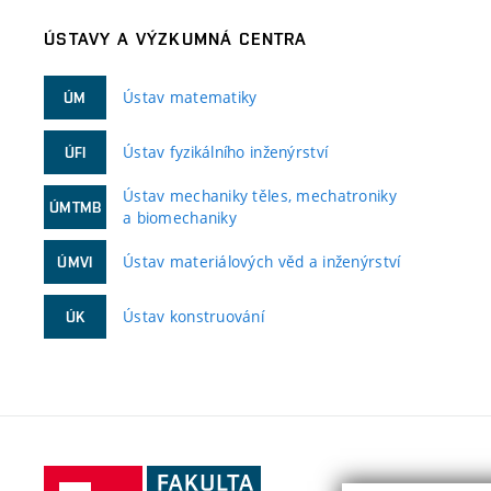
ÚSTAVY A VÝZKUMNÁ CENTRA
Ústav matematiky
ÚM
Ústav fyzikálního inženýrství
ÚFI
Ústav mechaniky těles, mechatroniky
ÚMTMB
a biomechaniky
Ústav materiálových věd a inženýrství
ÚMVI
Ústav konstruování
ÚK
Fakulta