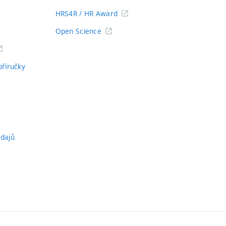
HRS4R / HR Award
Open Science
příručky
údajů