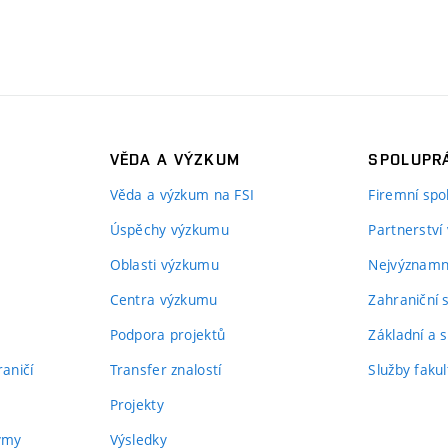
VĚDA A VÝZKUM
SPOLUPRÁ
Věda a výzkum na FSI
Firemní spo
Úspěchy výzkumu
Partnerství
Oblasti výzkumu
Nejvýznamně
Centra výzkumu
Zahraniční 
Podpora projektů
Základní a s
aničí
Transfer znalostí
Služby fakul
Projekty
týmy
Výsledky