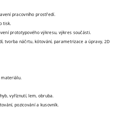
avení pracovního prostředí.
 tisk.
avení prototypového výkresu, výkres součásti.
dí, tvorba náčrtu, kótování, parametrizace a úpravy, 2D
 materiálu.
ohyb, vyříznutí, lem, obruba.
tování, pozicování a kusovník.