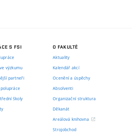
CE S FSI
O FAKULTĚ
lupráce
Aktuality
 ve výzkumu
Kalendář akcí
jší partneři
Ocenění a úspěchy
spolupráce
Absolventi
třední školy
Organizační struktura
ty
Děkanát
Areálová knihovna
Strojobchod