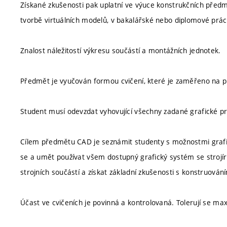
Získané zkušenosti pak uplatní ve výuce konstrukčních pře
tvorbě virtuálních modelů, v bakalářské nebo diplomové práci
Znalost náležitostí výkresu součástí a montážních jednotek.
Předmět je vyučován formou cvičení, které je zaměřeno na pra
Student musí odevzdat vyhovující všechny zadané grafické p
Cílem předmětu CAD je seznámit studenty s možnostmi graf
se a umět používat všem dostupný grafický systém se strojí
strojních součástí a získat základní zkušenosti s konstruován
Účast ve cvičeních je povinná a kontrolovaná. Tolerují se 