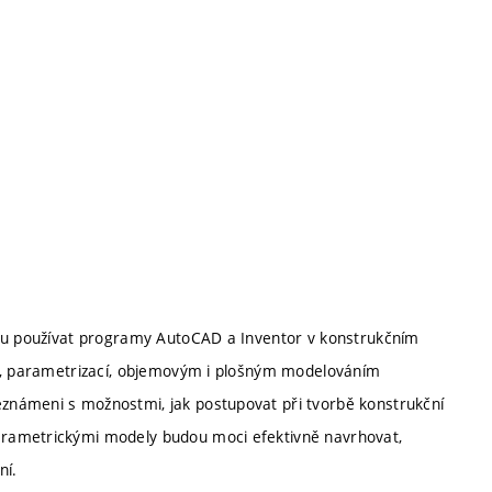
nou používat programy AutoCAD a Inventor v konstrukčním
ou, parametrizací, objemovým i plošným modelováním
známeni s možnostmi, jak postupovat při tvorbě konstrukční
arametrickými modely budou moci efektivně navrhovat,
ní.