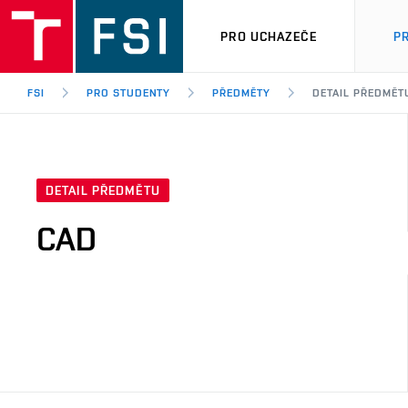
PRO UCHAZEČE
P
FSI
PRO STUDENTY
PŘEDMĚTY
DETAIL PŘEDMĚT
DETAIL PŘEDMĚTU
CAD