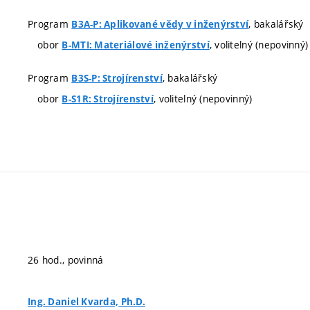
Program
, bakalářský
B3A-P: Aplikované vědy v inženýrství
obor
, volitelný (nepovinný)
B-MTI: Materiálové inženýrství
Program
, bakalářský
B3S-P: Strojírenství
obor
, volitelný (nepovinný)
B-S1R: Strojírenství
26 hod., povinná
Ing. Daniel Kvarda, Ph.D.