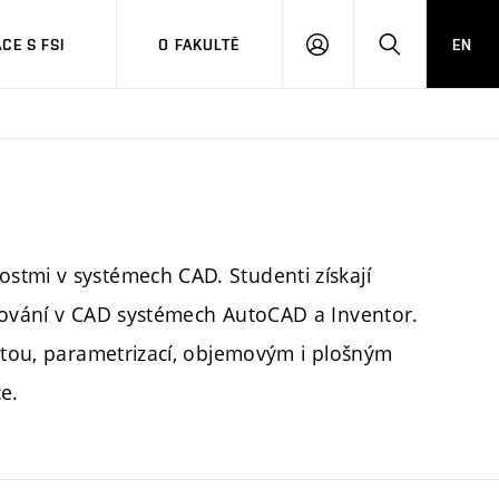
CE S FSI
O FAKULTĚ
EN
PŘIHLÁŠENÍ
HLEDAT
stmi v systémech CAD. Studenti získají
elování v CAD systémech AutoCAD a Inventor.
vitou, parametrizací, objemovým i plošným
e.