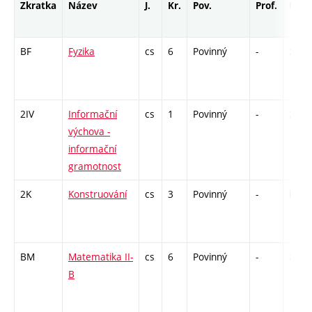
Zkratka
Název
J.
Kr.
Pov.
Prof.
Uk.
BF
Fyzika
cs
6
Povinný
-
zá,zk
2IV
Informační
cs
1
Povinný
-
zá
výchova -
informační
gramotnost
2K
Konstruování
cs
3
Povinný
-
kl
BM
Matematika II-
cs
6
Povinný
-
zá,zk
B