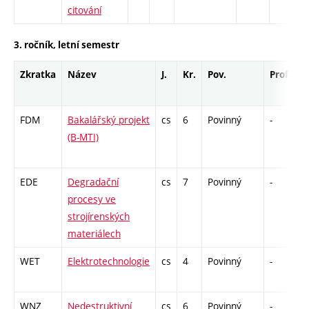
citování
3. ročník, letní semestr
Zkratka
Název
J.
Kr.
Pov.
Prof.
U
FDM
Bakalářský projekt
cs
6
Povinný
-
z
(B-MTI)
EDE
Degradační
cs
7
Povinný
-
z
procesy ve
strojírenských
materiálech
WET
Elektrotechnologie
cs
4
Povinný
-
k
WNZ
Nedestruktivní
cs
6
Povinný
-
z