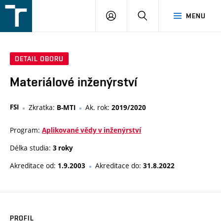
FSI
PŘIHLÁŠENÍ
HLEDAT
MENU
VUT
v
Brně
DETAIL OBORU
Materiálové inženýrství
FSI
Zkratka:
Ak. rok:
B-MTI
2019/2020
Program:
Aplikované vědy v inženýrství
Délka studia:
3 roky
Akreditace od:
Akreditace do:
1.9.2003
31.8.2022
PROFIL