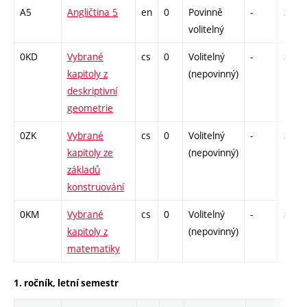
A5
Angličtina 5
en
0
Povinně
-
zá
volitelný
0KD
Vybrané
cs
0
Volitelný
-
zá
kapitoly z
(nepovinný)
deskriptivní
geometrie
0ZK
Vybrané
cs
0
Volitelný
-
zá
kapitoly ze
(nepovinný)
základů
konstruování
0KM
Vybrané
cs
0
Volitelný
-
zá
kapitoly z
(nepovinný)
matematiky
1. ročník, letní semestr