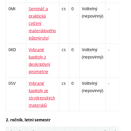
0MI
Seminář a
cs
0
Volitelný
-
zá
praktická
(nepovinný)
cvičení
materiálového
inženýrství
0KD
Vybrané
cs
0
Volitelný
-
zá
kapitoly z
(nepovinný)
deskriptivní
geometrie
0SV
Vybrané
cs
0
Volitelný
-
zá
kapitoly ze
(nepovinný)
strojírenských
materiálů
2. ročník, letní semestr