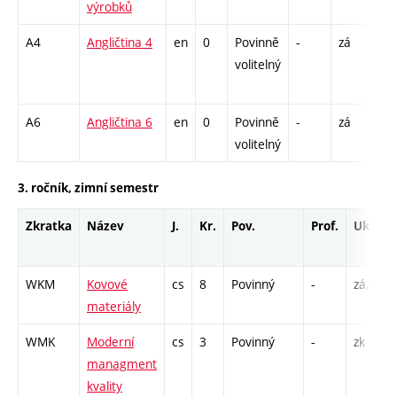
výrobků
A4
Angličtina 4
en
0
Povinně
-
zá
Cj 
volitelný
/ C
13
A6
Angličtina 6
en
0
Povinně
-
zá
Cj 
volitelný
3. ročník, zimní semestr
Zkratka
Název
J.
Kr.
Pov.
Prof.
Uk.
WKM
Kovové
cs
8
Povinný
-
zá,zk
materiály
WMK
Moderní
cs
3
Povinný
-
zk
managment
kvality