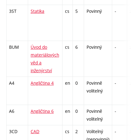
3ST
Statika
cs
5
Povinný
-
zá,zk
BUM
Úvod do
cs
6
Povinný
-
zá,zk
materiálových
věd a
inženýrství
A4
Angličtina 4
en
0
Povinně
-
zá
volitelný
A6
Angličtina 6
en
0
Povinně
-
zá
volitelný
3CD
CAD
cs
2
Volitelný
-
zá
(nepovinný)