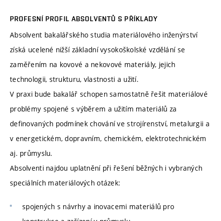
PROFESNÍ PROFIL ABSOLVENTŮ S PŘÍKLADY
Absolvent bakalářského studia materiálového inženýrství
získá ucelené nižší základní vysokoškolské vzdělání se
zaměřením na kovové a nekovové materiály, jejich
technologii, strukturu, vlastnosti a užití.
V praxi bude bakalář schopen samostatně řešit materiálové
problémy spojené s výběrem a užitím materiálů za
definovaných podmínek chování ve strojírenství, metalurgii a
v energetickém, dopravním, chemickém, elektrotechnickém
aj. průmyslu.
Absolventi najdou uplatnění při řešení běžných i vybraných
speciálních materiálových otázek:
spojených s návrhy a inovacemi materiálů pro