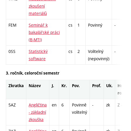
zkoušení
materiálů
FEM
Seminář k
cs
1
Povinný
-
z
bakalářské práci
(B-MTI)
0SS
Statistický
cs
2
Volitelný
-
z
software
(nepovinný)
3. ročník, celoroční semestr
Zkratka
Název
J.
Kr.
Pov.
Prof.
Uk.
Hod.
rozsah
5AZ
Angličtina
en
6
Povinně
-
zk
Z - 1
- základní
volitelný
zkouška