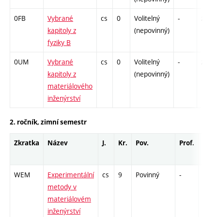
0FB
Vybrané
cs
0
Volitelný
-
zá
kapitoly z
(nepovinný)
fyziky B
0UM
Vybrané
cs
0
Volitelný
-
zá
kapitoly z
(nepovinný)
materiálového
inženýrství
2. ročník, zimní semestr
Zkratka
Název
J.
Kr.
Pov.
Prof.
Uk.
WEM
Experimentální
cs
9
Povinný
-
zá,zk
metody v
materiálovém
inženýrství