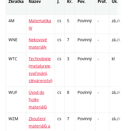
Zkratka
Název
J.
Kr.
Pov.
Prof.
Uk.
Ho
ro
4M
Matematika
cs
5
Povinný
-
zá,zk
P -
IV
C1
WNE
Nekovové
cs
7
Povinný
-
zá,zk
P -
materiály
L -
WTC
Technologie
cs
3
Povinný
-
kl
P -
(metalurgie,
L -
svařování,
slévárenství)
WUF
Úvod do
cs
8
Povinný
-
zá,zk
P -
fyziky
L -
materiálů
WZM
Zkoušení
cs
7
Povinný
-
zá,zk
P -
materiálů a
L -