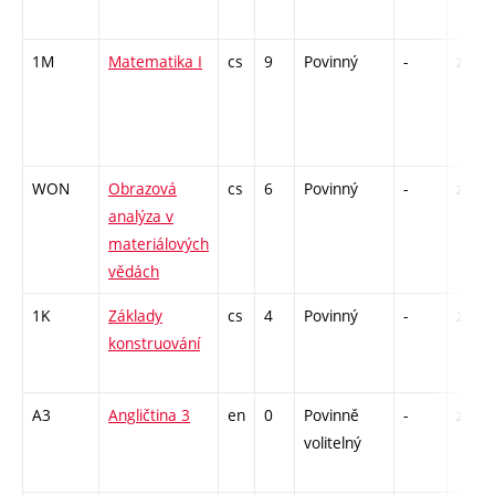
1M
Matematika I
cs
9
Povinný
-
zá,zk
WON
Obrazová
cs
6
Povinný
-
zá,zk
analýza v
materiálových
vědách
1K
Základy
cs
4
Povinný
-
zá,zk
konstruování
A3
Angličtina 3
en
0
Povinně
-
zá
volitelný