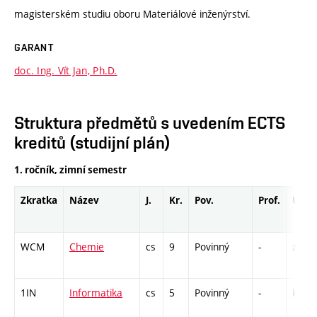
magisterském studiu oboru Materiálové inženýrství.
GARANT
doc. Ing. Vít Jan, Ph.D.
Struktura předmětů s uvedením ECTS
kreditů (studijní plán)
1. ročník, zimní semestr
Zkratka
Název
J.
Kr.
Pov.
Prof.
Uk.
WCM
Chemie
cs
9
Povinný
-
zá,zk
1IN
Informatika
cs
5
Povinný
-
kl