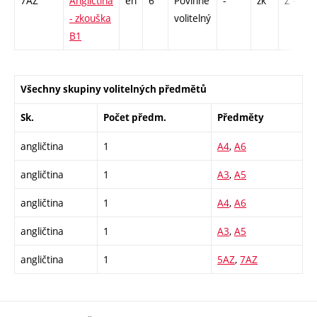
7AZ
Angličtina
en
6
Povinně
-
zk
Z - 1
- zkouška
volitelný
B1
Všechny skupiny volitelných předmětů
Sk.
Počet předm.
Předměty
angličtina
1
A4
,
A6
angličtina
1
A3
,
A5
angličtina
1
A4
,
A6
angličtina
1
A3
,
A5
angličtina
1
5AZ
,
7AZ