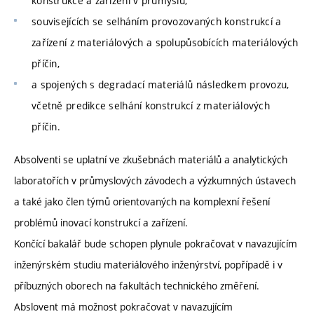
konstrukce a zařízení v průmyslu,
souvisejících se selháním provozovaných konstrukcí a
zařízení z materiálových a spolupůsobících materiálových
příčin,
a spojených s degradací materiálů následkem provozu,
včetně predikce selhání konstrukcí z materiálových
příčin.
Absolventi se uplatní ve zkušebnách materiálů a analytických
laboratořích v průmyslových závodech a výzkumných ústavech
a také jako člen týmů orientovaných na komplexní řešení
problémů inovací konstrukcí a zařízení.
Končící bakalář bude schopen plynule pokračovat v navazujícím
inženýrském studiu materiálového inženýrství, popřípadě i v
příbuzných oborech na fakultách technického změření.
Abslovent má možnost pokračovat v navazujícím