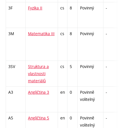
3F
Fyzika II
cs
8
Povinný
-
zá,zk
3M
Matematika III
cs
8
Povinný
-
zá,zk
3SV
Struktura a
cs
5
Povinný
-
zá,zk
vlastnosti
materiálů
A3
Angličtina 3
en
0
Povinně
-
zá
volitelný
A5
Angličtina 5
en
0
Povinně
-
zá
volitelný