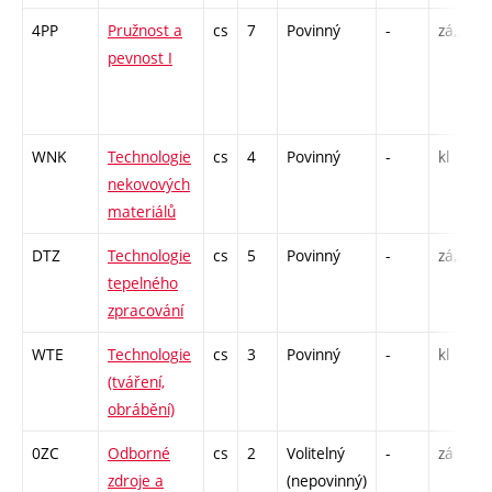
4PP
Pružnost a
cs
7
Povinný
-
zá,zk
pevnost I
WNK
Technologie
cs
4
Povinný
-
kl
nekovových
materiálů
DTZ
Technologie
cs
5
Povinný
-
zá,zk
tepelného
zpracování
WTE
Technologie
cs
3
Povinný
-
kl
(tváření,
obrábění)
0ZC
Odborné
cs
2
Volitelný
-
zá
zdroje a
(nepovinný)