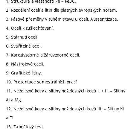
1. Struktura a vlastnosti Fe – Fe3C.
2. Rozdělení ocelí a litin dle platných evropských norem.
3. Fázové přeměny v tuhém stavu u ocelí. Austenitizace.
4. Oceli k zušlechťování.
5. Stárnutí ocelí.
6. Svařitelné oceli.
7. Korozivzdorné a žáruvzdorné oceli.
8. Nástrojové oceli.
9. Grafitické litiny.
10. Prezentace semestrálních prací
11. Neželezné kovy a slitiny neželezných kovů I. + II. – Slitiny
Al a Mg.
12. Neželezné kovy a slitiny neželezných kovů III. – Slitiny Ni
a Ti.
13. Zápočtový test.