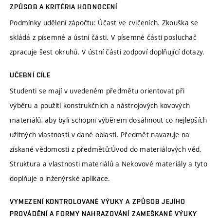
ZPŮSOB A KRITÉRIA HODNOCENÍ
Podmínky udělení zápočtu: Účast ve cvičeních. Zkouška se
skládá z písemné a ústní části. V písemné části posluchač
zpracuje šest okruhů. V ústní části zodpoví doplňující dotazy.
UČEBNÍ CÍLE
Studenti se mají v uvedeném předmětu orientovat při
výběru a použití konstrukčních a nástrojových kovových
materiálů, aby byli schopni výběrem dosáhnout co nejlepších
užitných vlastností v dané oblasti. Předmět navazuje na
získané vědomosti z předmětů:Úvod do materiálových věd,
Struktura a vlastnosti materiálů a Nekovové materiály a tyto
doplňuje o inženýrské aplikace.
VYMEZENÍ KONTROLOVANÉ VÝUKY A ZPŮSOB JEJÍHO
PROVÁDĚNÍ A FORMY NAHRAZOVÁNÍ ZAMEŠKANÉ VÝUKY