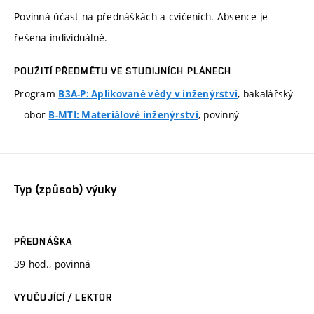
Povinná účast na přednáškách a cvičeních. Absence je
řešena individuálně.
POUŽITÍ PŘEDMĚTU VE STUDIJNÍCH PLÁNECH
Program
, bakalářský
B3A-P: Aplikované vědy v inženýrství
obor
, povinný
B-MTI: Materiálové inženýrství
Typ (způsob) výuky
PŘEDNÁŠKA
39 hod., povinná
VYUČUJÍCÍ / LEKTOR