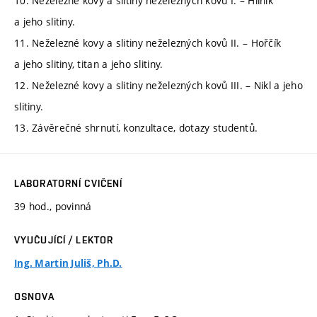
10. Neželezné kovy a slitiny neželezných kovů I. – Hliník
a jeho slitiny.
11. Neželezné kovy a slitiny neželezných kovů II. – Hořčík
a jeho slitiny, titan a jeho slitiny.
12. Neželezné kovy a slitiny neželezných kovů III. – Nikl a jeho
slitiny.
13. Závěrečné shrnutí, konzultace, dotazy studentů.
LABORATORNÍ CVIČENÍ
39 hod., povinná
VYUČUJÍCÍ / LEKTOR
Ing. Martin Juliš, Ph.D.
OSNOVA