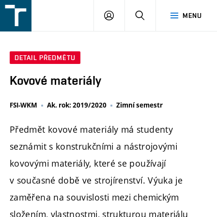
FSI
PŘIHLÁŠENÍ
HLEDAT
MENU
VUT
v
Brně
DETAIL PŘEDMĚTU
Kovové materiály
FSI-WKM
Ak. rok: 2019/2020
Zimní semestr
Předmět kovové materiály má studenty
seznámit s konstrukčními a nástrojovými
kovovými materiály, které se používají
v současné době ve strojírenství. Výuka je
zaměřena na souvislosti mezi chemickým
složením, vlastnostmi, strukturou materiálu