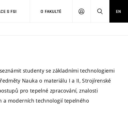
CE S FSI
O FAKULTĚ
EN
PŘIHLÁŠENÍ
HLEDAT
seznámit studenty se základními technologiemi
edměty Nauka o materiálu I a II, Strojírenské
 postupů pro tepelné zpracování, znalosti
ch a moderních technologií tepelného