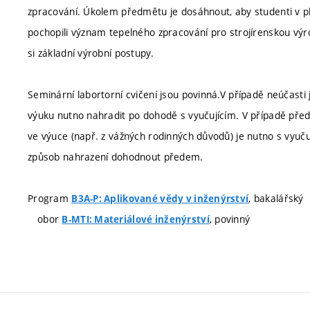
zpracování. Úkolem předmětu je dosáhnout, aby studenti v p
pochopili význam tepelného zpracování pro strojírenskou výro
si základní výrobní postupy.
Seminární labortorní cvičení jsou povinná.V případě neúčast
výuku nutno nahradit po dohodě s vyučujícím. V případě př
ve výuce (např. z vážných rodinných důvodů) je nutno s vyuč
způsob nahrazení dohodnout předem.
Program
, bakalářský
B3A-P: Aplikované vědy v inženýrství
obor
, povinný
B-MTI: Materiálové inženýrství