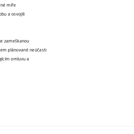
lné míře
bu a osvojili
i je zameškanou
edem plánované neúčasti
ujícím omluvu a