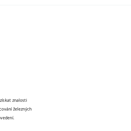
ískat znalosti
cování železných
ovedení.