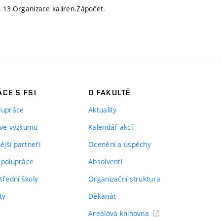
. 13.Organizace kalíren.Zápočet.
CE S FSI
O FAKULTĚ
lupráce
Aktuality
 ve výzkumu
Kalendář akcí
jší partneři
Ocenění a úspěchy
spolupráce
Absolventi
třední školy
Organizační struktura
ty
Děkanát
Areálová knihovna