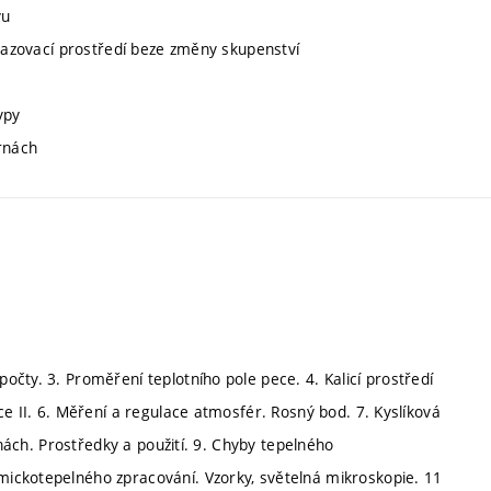
vu
hlazovací prostředí beze změny skupenství
ypy
írnách
čty. 3. Proměření teplotního pole pece. 4. Kalicí prostředí
ce II. 6. Měření a regulace atmosfér. Rosný bod. 7. Kyslíková
rnách. Prostředky a použití. 9. Chyby tepelného
ickotepelného zpracování. Vzorky, světelná mikroskopie. 11