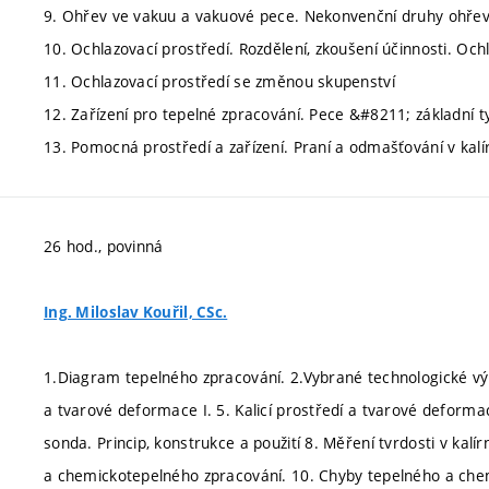
9. Ohřev ve vakuu a vakuové pece. Nekonvenční druhy ohře
10. Ochlazovací prostředí. Rozdělení, zkoušení účinnosti. Oc
11. Ochlazovací prostředí se změnou skupenství
12. Zařízení pro tepelné zpracování. Pece &#8211; základní t
13. Pomocná prostředí a zařízení. Praní a odmašťování v kal
26 hod., povinná
Ing. Miloslav Kouřil, CSc.
1.Diagram tepelného zpracování. 2.Vybrané technologické výpo
a tvarové deformace I. 5. Kalicí prostředí a tvarové deforma
sonda. Princip, konstrukce a použití 8. Měření tvrdosti v kalí
a chemickotepelného zpracování. 10. Chyby tepelného a chem