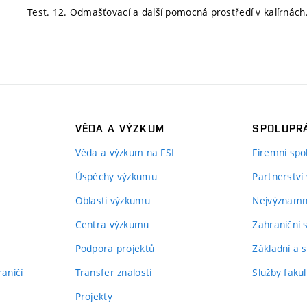
Test. 12. Odmašťovací a další pomocná prostředí v kalírnách
VĚDA A VÝZKUM
SPOLUPRÁ
Věda a výzkum na FSI
Firemní spo
Úspěchy výzkumu
Partnerství
Oblasti výzkumu
Nejvýznamně
Centra výzkumu
Zahraniční 
Podpora projektů
Základní a s
aničí
Transfer znalostí
Služby fakul
Projekty