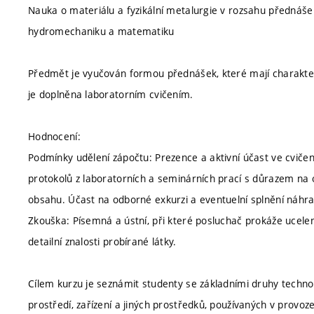
Nauka o materiálu a fyzikální metalurgie v rozsahu přednáše
hydromechaniku a matematiku
Předmět je vyučován formou přednášek, které mají charakter 
je doplněna laboratorním cvičením.
Hodnocení:
Podmínky udělení zápočtu: Prezence a aktivní účast ve cviče
protokolů z laboratorních a seminárních prací s důrazem na o
obsahu. Účast na odborné exkurzi a eventuelní splnění náhr
Zkouška: Písemná a ústní, při které posluchač prokáže ucele
detailní znalosti probírané látky.
Cílem kurzu je seznámit studenty se základními druhy technol
prostředí, zařízení a jiných prostředků, používaných v provo