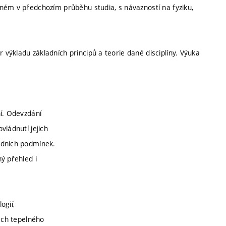
ném v předchozím průběhu studia, s návazností na fyziku,
výkladu základních principů a teorie dané disciplíny. Výuka
ní. Odevzdání
vládnutí jejich
adních podmínek.
ný přehled i
ogií,
zech tepelného