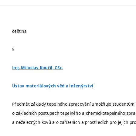
čeština
5
Ing. Miloslav Kouřil, CSc.
Ústav materiálových věd a inženýrství
Předmět základy tepelného zpracování umožňuje studentům z
o základních postupech tepelného a chemickotepelného zpra
a neželezných kovů a o zařízeních a prostředích pro jejich pr