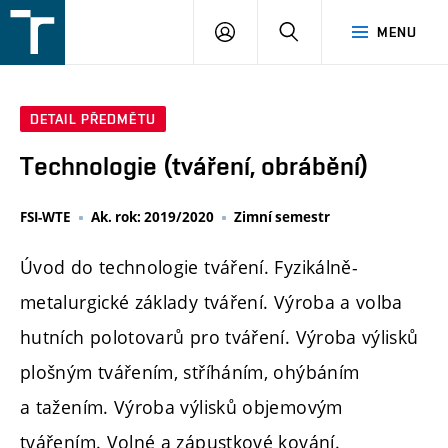
FSI
PŘIHLÁŠENÍ
HLEDAT
MENU
VUT
v
Brně
DETAIL PŘEDMĚTU
Technologie (tváření, obrábění)
FSI-WTE
Ak. rok: 2019/2020
Zimní semestr
Úvod do technologie tváření. Fyzikálně-
metalurgické základy tváření. Výroba a volba
hutních polotovarů pro tváření. Výroba výlisků
plošným tvářením, stříháním, ohýbáním
a tažením. Výroba výlisků objemovým
tvářením. Volné a zápustkové kování.