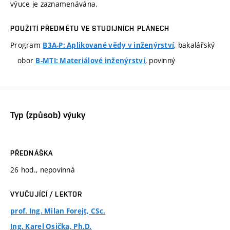
výuce je zaznamenávána.
POUŽITÍ PŘEDMĚTU VE STUDIJNÍCH PLÁNECH
Program
, bakalářský
B3A-P: Aplikované vědy v inženýrství
obor
, povinný
B-MTI: Materiálové inženýrství
Typ (způsob) výuky
PŘEDNÁŠKA
26 hod., nepovinná
VYUČUJÍCÍ / LEKTOR
prof. Ing. Milan Forejt, CSc.
Ing. Karel Osička, Ph.D.