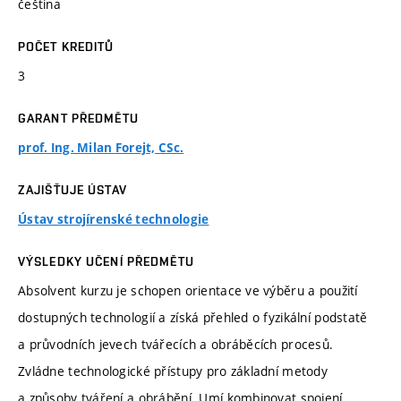
čeština
POČET KREDITŮ
3
GARANT PŘEDMĚTU
prof. Ing. Milan Forejt, CSc.
ZAJIŠŤUJE ÚSTAV
Ústav strojírenské technologie
VÝSLEDKY UČENÍ PŘEDMĚTU
Absolvent kurzu je schopen orientace ve výběru a použití
dostupných technologií a získá přehled o fyzikální podstatě
a průvodních jevech tvářecích a obráběcích procesů.
Zvládne technologické přístupy pro základní metody
a způsoby tváření a obrábění. Umí kombinovat spojení