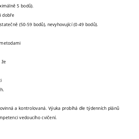
ximálně 5 bodů).
i dobře
statečně (50-59 bodů), nevyhovující (0-49 bodů).
a metodami
 že
i
h.
ovinná a kontrolovaná. Výuka probíhá dle týdenních plánů
mpetenci vedoucího cvičení.