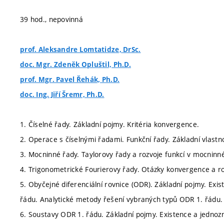
39 hod., nepovinná
prof. Aleksandre Lomtatidze, DrSc.
doc. Mgr. Zdeněk Opluštil, Ph.D.
prof. Mgr. Pavel Řehák, Ph.D.
doc. Ing. Jiří Šremr, Ph.D.
1. Číselné řady. Základní pojmy. Kritéria konvergence.
2. Operace s číselnými řadami. Funkční řady. Základní vlastno
3. Mocninné řady. Taylorovy řady a rozvoje funkcí v mocninné
4. Trigonometrické Fourierovy řady. Otázky konvergence a ro
5. Obyčejné diferenciální rovnice (ODR). Základní pojmy. Exi
řádu. Analytické metody řešení vybraných typů ODR 1. řádu.
6. Soustavy ODR 1. řádu. Základní pojmy. Existence a jednoz