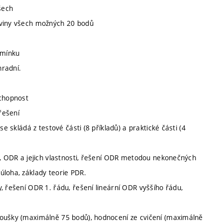
šech
oviny všech možných 20 bodů
dmínku
hradní.
schopnost
řešení
e skládá z testové části (8 příkladů) a praktické části (4
y, ODR a jejich vlastnosti, řešení ODR metodou nekonečných
úloha, základy teorie PDR.
, řešení ODR 1. řádu, řešení lineární ODR vyššího řádu,
koušky (maximálně 75 bodů), hodnocení ze cvičení (maximálně