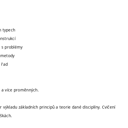
h typech
nstrukcí
, s problémy
é metody
 řad
né a více proměnných.
ýkladu základních principů a teorie dané disciplíny. Cvičení
áškách.