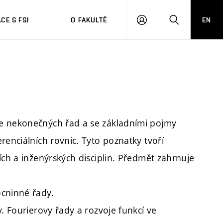
CE S FSI
O FAKULTĚ
EN
PŘIHLÁŠENÍ
HLEDAT
ie nekonečných řad a se základními pojmy
renciálních rovnic. Tyto poznatky tvoří
ích a inženýrských disciplin. Předmět zahrnuje
ocninné řady.
y. Fourierovy řady a rozvoje funkcí ve