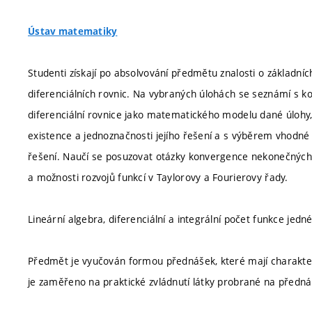
Ústav matematiky
Studenti získají po absolvování předmětu znalosti o základníc
diferenciálních rovnic. Na vybraných úlohách se seznámí s ko
diferenciální rovnice jako matematického modelu dané úlohy
existence a jednoznačnosti jejího řešení a s výběrem vhodn
řešení. Naučí se posuzovat otázky konvergence nekonečných
a možnosti rozvojů funkcí v Taylorovy a Fourierovy řady.
Lineární algebra, diferenciální a integrální počet funkce jed
Předmět je vyučován formou přednášek, které mají charakter v
je zaměřeno na praktické zvládnutí látky probrané na předn