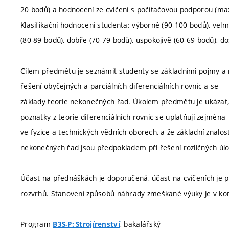
20 bodů) a hodnocení ze cvičení s počítačovou podporou (ma
Klasifikační hodnocení studenta: výborně (90-100 bodů), velm
(80-89 bodů), dobře (70-79 bodů), uspokojivě (60-69 bodů), do
Cílem předmětu je seznámit studenty se základními pojmy 
řešení obyčejných a parciálních diferenciálních rovnic a se
základy teorie nekonečných řad. Úkolem předmětu je ukázat,
poznatky z teorie diferenciálních rovnic se uplatňují zejména
ve fyzice a technických vědních oborech, a že základní znalost
nekonečných řad jsou předpokladem při řešení rozličných úlo
Účast na přednáškách je doporučená, účast na cvičeních je p
rozvrhů. Stanovení způsobů náhrady zmeškané výuky je v ko
Program
, bakalářský
B3S-P: Strojírenství