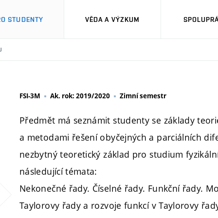
RO STUDENTY
VĚDA A VÝZKUM
SPOLUPRÁ
U
FSI-3M
Ak. rok: 2019/2020
Zimní semestr
Předmět má seznámit studenty se základy teor
a metodami řešení obyčejných a parciálních dife
nezbytný teoretický základ pro studium fyzikáln
následující témata:
Nekonečné řady. Číselné řady. Funkční řady. M
Taylorovy řady a rozvoje funkcí v Taylorovy řad