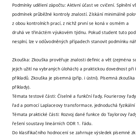
Podmínky udělení zápočtu: Aktivní účast ve cvičení. Splnění v
podmínek průběžné kontroly znalostí. Získání minimálně pol
z obou kontrolních prací, z nichž první se koná v osmém a
druhá ve třináctém výukovém týdnu. Pokud student tuto po
nesplní, lze v odůvodněných případech stanovit podmínku ná
Zkouška: Zkouška prověřuje znalosti definic a vět (zejména 
jejich užití na vybraných úlohách) a praktickou dovednost při 
příkladů. Zkouška je písemná (příp. i ústní). Písemná zkouška s
příklady).
Témata testové části: Číselné a funkční řady, Fourierovy řad
řad a pomocí Laplaceovy transformace, jednoduchá fyzikální 
Témata praktické části: Rozvoj dané funkce do Taylorovy řady
řešení soustavy lineárních ODR 1. řádu.
Do klasifikačního hodnocení se zahrnuje výsledek písemné z