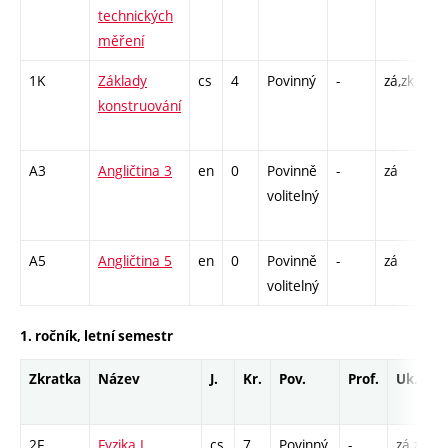
technických
měření
1K
Základy
cs
4
Povinný
-
zá,zk
P -
konstruování
CP
26
A3
Angličtina 3
en
0
Povinně
-
zá
Cj
volitelný
/ 
13
A5
Angličtina 5
en
0
Povinně
-
zá
Cj
volitelný
1. ročník, letní semestr
Zkratka
Název
J.
Kr.
Pov.
Prof.
Uk.
2F
Fyzika I
cs
7
Povinný
-
zá,zk