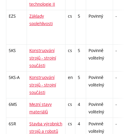
technologie II
EZS
Základy
cs
5
Povinný
-
zá
spolehlivosti
5KS
Konstruování
cs
5
Povinně
-
zá
strojů - strojní
volitelný
součásti
5KS-A
Konstruování
en
5
Povinně
-
zá
strojů - strojní
volitelný
součásti
6MS
Mezní stavy
cs
4
Povinně
-
kl
materiálů
volitelný
6SR
Stavba výrobních
cs
4
Povinně
-
kl
strojů a robotů
volitelný