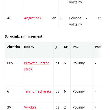
volitelný
A6
Angličtina 6
en
0
Povinně
-
zá
volitelný
3. ročník, zimní semestr
Zkratka
Název
J.
Kr.
Pov.
Prof.
U
EPS
Provoz a údržba
cs
5
Povinný
-
zá
strojů
6TT
Termomechanika
cs
6
Povinný
-
zá
3VT
Výrobní
cs
2
Povinný
-
kl