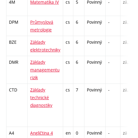
4M
Matematika IV
cs
5
Povinný
-
zá,zk
DPM
Průmyslová
cs
6
Povinný
-
zá,zk
metrologie
BZE
Základy
cs
6
Povinný
-
zá,zk
elektrotechniky
DMR
Základy
cs
6
Povinný
-
zá,zk
managementu
rizik
CTD
Základy
cs
7
Povinný
-
zá,zk
technické
diagnostiky
A4
Angličtina 4
en
0
Povinně
-
zá