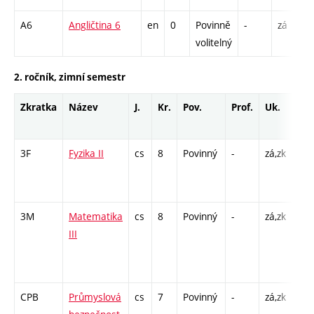
A6
Angličtina 6
en
0
Povinně
-
zá
volitelný
2. ročník, zimní semestr
Zkratka
Název
J.
Kr.
Pov.
Prof.
Uk.
Ho
roz
3F
Fyzika II
cs
8
Povinný
-
zá,zk
P - 
L - 
C1 
3M
Matematika
cs
8
Povinný
-
zá,zk
P - 
III
C1 
/ C
13
CPB
Průmyslová
cs
7
Povinný
-
zá,zk
P - 