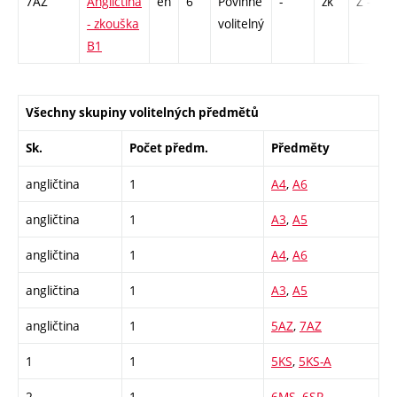
7AZ
Angličtina
en
6
Povinně
-
zk
Z - 1
- zkouška
volitelný
B1
Všechny skupiny volitelných předmětů
Sk.
Počet předm.
Předměty
angličtina
1
A4
,
A6
angličtina
1
A3
,
A5
angličtina
1
A4
,
A6
angličtina
1
A3
,
A5
angličtina
1
5AZ
,
7AZ
1
1
5KS
,
5KS-A
2
1
6MS
,
6SR