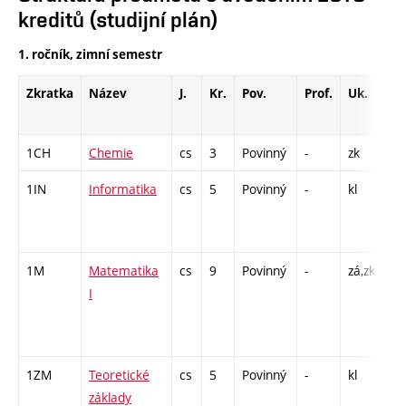
kreditů (studijní plán)
1. ročník, zimní semestr
Zkratka
Název
J.
Kr.
Pov.
Prof.
Uk.
Ho
ro
1CH
Chemie
cs
3
Povinný
-
zk
P 
1IN
Informatika
cs
5
Povinný
-
kl
P -
CP
26
1M
Matematika
cs
9
Povinný
-
zá,zk
P -
I
C1
/ 
8
1ZM
Teoretické
cs
5
Povinný
-
kl
P -
základy
L 