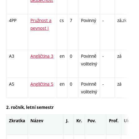
bezpečnost
CPP
13
4PP
Pružnost a
cs
7
Povinný
-
zá,zk
P - 
pevnost I
C1 
/ C
14
A3
Angličtina 3
en
0
Povinně
-
zá
Cj -
volitelný
/ C
13
A5
Angličtina 5
en
0
Povinně
-
zá
Cj -
volitelný
2. ročník, letní semestr
Zkratka
Název
J.
Kr.
Pov.
Prof.
Uk.