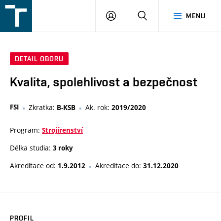
FSI
PŘIHLÁŠENÍ
HLEDAT
MENU
VUT
v
Brně
DETAIL OBORU
Kvalita, spolehlivost a bezpečnost
FSI
Zkratka:
Ak. rok:
B-KSB
2019/2020
Program:
Strojírenství
Délka studia:
3 roky
Akreditace od:
Akreditace do:
1.9.2012
31.12.2020
PROFIL