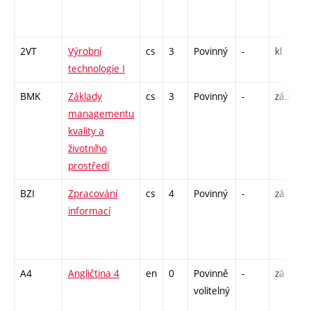
2VT
Výrobní
cs
3
Povinný
-
kl
technologie I
BMK
Základy
cs
3
Povinný
-
zá,zk
managementu
kvality a
životního
prostředí
BZI
Zpracování
cs
4
Povinný
-
zá
informací
A4
Angličtina 4
en
0
Povinně
-
zá
volitelný