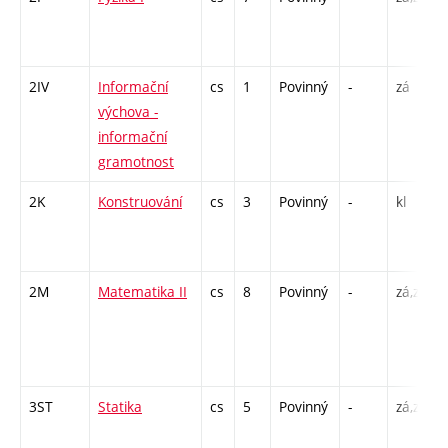
2IV
Informační
cs
1
Povinný
-
zá
výchova -
informační
gramotnost
2K
Konstruování
cs
3
Povinný
-
kl
2M
Matematika II
cs
8
Povinný
-
zá,zk
3ST
Statika
cs
5
Povinný
-
zá,zk