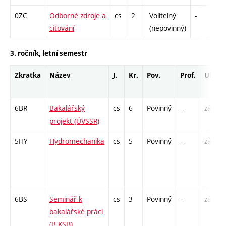
0ZC
Odborné zdroje a
cs
2
Volitelný
-
zá
citování
(nepovinný)
3. ročník, letní semestr
Zkratka
Název
J.
Kr.
Pov.
Prof.
Uk.
6BR
Bakalářský
cs
6
Povinný
-
zá
projekt (ÚVSSR)
5HY
Hydromechanika
cs
5
Povinný
-
zá,zk
6BS
Seminář k
cs
3
Povinný
-
zá
bakalářské práci
(B-KSB)