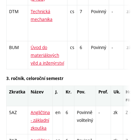
DTM
Technická
cs
7
Povinný
-
zá,zk
mechanika
BUM
Úvod do
cs
6
Povinný
-
zá,zk
materiálových
věd a inženýrství
3. ročník, celoroční semestr
Zkratka
Název
J.
Kr.
Pov.
Prof.
Uk.
Hod.
rozsah
5AZ
Angličtina
en
6
Povinně
-
zk
Z - 1
- základní
volitelný
zkouška