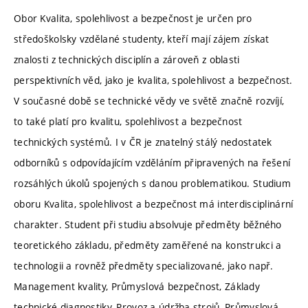
Obor Kvalita, spolehlivost a bezpečnost je určen pro
středoškolsky vzdělané studenty, kteří mají zájem získat
znalosti z technických disciplín a zároveň z oblasti
perspektivních věd, jako je kvalita, spolehlivost a bezpečnost.
V současné době se technické vědy ve světě značně rozvíjí,
to také platí pro kvalitu, spolehlivost a bezpečnost
technických systémů. I v ČR je znatelný stálý nedostatek
odborníků s odpovídajícím vzděláním připravených na řešení
rozsáhlých úkolů spojených s danou problematikou. Studium
oboru Kvalita, spolehlivost a bezpečnost má interdisciplinární
charakter. Student při studiu absolvuje předměty běžného
teoretického základu, předměty zaměřené na konstrukci a
technologii a rovněž předměty specializované, jako např.
Management kvality, Průmyslová bezpečnost, Základy
technické diagnostiky, Provoz a údržba strojů, Průmyslová